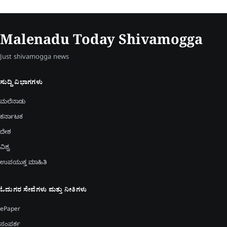
Malenadu Today Shivamogga
Just shivamogga news
ಸುದ್ದಿ ವಿಭಾಗಗಳು
ಮಲೆನಾಡು
ಕರ್ನಾಟಕ
ದೇಶ
ವಿಶ್ವ
ಉಪಯುಕ್ತ ಮಾಹಿತಿ
ಓದುಗರ ಸೇವೆಗಳು ಮತ್ತು ನೀತಿಗಳು
ePaper
ಸಂಪರ್ಕ