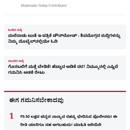
Malenadu Today Contributor
ಹಿಂದಿನ ಸುದ್ದಿ
ಮಲೆನಾಡು ಟುಡೆ ಇ-ಪತ್ರಿಕೆ ಡೌನ್‌ಲೋಡ್ : ಶಿವಮೊಗ್ಗದ ಸುದ್ದಿಗಳನ್ನು
ನಿಮ್ಮ ಮೊಬೈಲ್‌ನಲ್ಲಿಯೇ ಓದಿ
ಮುಂದಿನ ಸುದ್ದಿ
ಗೊರಬಲಿಗೆ ಮತ್ತೆ ಬೇಡಿಕೆ! ಹೆಚ್ಚಾದ ಅಡಿಕೆ ದರ? ನಿಮ್ಮೂರಲ್ಲಿ ಎಷ್ಟಿದೆ
ಗಮನಿಸಿ ಅಡಕೆ ರೇಟು
ಈಗ ಗಮನಿಸಬೇಕಾದವು
₹9.50 ಲಕ್ಷದ ಚಿನ್ನದ ನಾಣ್ಯದ ರಹಸ್ಯ ಭೇದಿಸಿದ ಪೊಲೀಸರು! ಈ
ರೀತಿ ಯಾರಿಗೂ ಸಹ ಆಗಬಹುದು! ಮಾಹಿತಿ ಅರಿಯಿರಿ