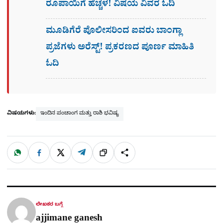
ರೂಪಾಯಿಗೆ ಹೆಚ್ಚಳ! ವಿಷಯ ವಿವರ ಓದಿ
ಮೂಡಿಗೆರೆ ಪೊಲೀಸರಿಂದ ಐವರು ಬಾಂಗ್ಲಾ
ಪ್ರಜೆಗಳು ಅರೆಸ್ಟ್! ಪ್ರಕರಣದ ಪೂರ್ಣ ಮಾಹಿತಿ
ಓದಿ
ವಿಷಯಗಳು:
ಇಂದಿನ ಪಂಚಾಂಗ ಮತ್ತು ರಾಶಿ ಭವಿಷ್ಯ
W
F
X
T
ಹಂಚಿಕೊಳ್ಳಿ
ಲಿಂ
S
h
a
e
a
c
l
t
e
e
ಕ್
h
s
b
g
A
o
r
a
p
o
a
p
k
m
r
ಲೇಖಕರ ಬಗ್ಗೆ
e
ajjimane ganesh