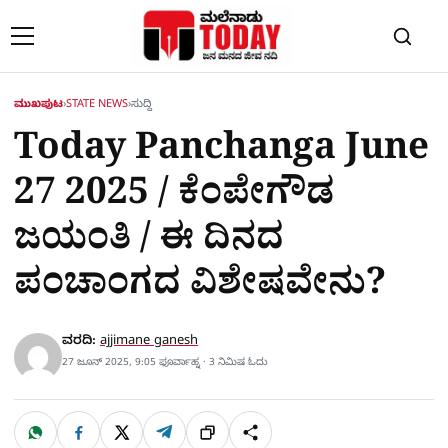
Skip to content
ಮುಖಪುಟ
›
STATE NEWS
›
ಸುದ್ದಿ
Today Panchanga June
27 2025 / ಕೆಂಪೇಗೌಡ
ಜಯಂತಿ / ಈ ದಿನದ
ಪಂಚಾಂಗದ ವಿಶೇಷವೇನು?
ವರದಿ:
ajjimane ganesh
27 ಜೂನ್ 2025, 9:05 ಫೂರ್ವಾಹ್ನ · 3 ನಿಮಿಷ ಓದು
W
F
X
T
ಹಂಚಿಕೊಳ್ಳಿ
ಲಿಂ
S
h
a
e