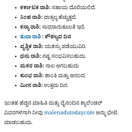
ಕರ್ಕಾಟಕ ರಾಶಿ:
ಸಹಾಯ ದೊರೆಯಲಿದೆ.
ಸಿಂಹ ರಾಶಿ:
ವಾತ್ಸಲ್ಯ ಹೆಚ್ಚುತ್ತದೆ.
ಕನ್ಯಾ ರಾಶಿ:
ಸಾಧನಾನುಕೂಲತೆ ಇದೆ.
ತುಲಾ ರಾಶಿ
: ಕೌಶಲ್ಯದ ದಿನ
ವೃಶ್ಚಿಕ ರಾಶಿ:
ಯಶಸ್ಸು ಪಡೆಯುವಿರಿ.
ಧನು ರಾಶಿ:
ನಷ್ಟ ಸಂಭವಿಸಬಹುದು.
ಮಕರ ರಾಶಿ:
ಸಾಲ ಆಗಬಹುದು
ಕುಂಭ ರಾಶಿ:
ಶಾಂತಿ ಮತ್ತು ಆನಂದ.
ಮೀನ ರಾಶಿ:
ಉತ್ತಮ ದಿನ.
ಇಂತಹ ಹೆಚ್ಚಿನ ಮಾಹಿತಿ ಮತ್ತು ದೈನಂದಿನ ಕ್ಯಾಲೆಂಡರ್
ವಿವರಗಳಿಗಾಗಿ ನೀವು
malenadutoday.com
ಅನ್ನು ಭೇಟಿ
ಮಾಡಬಹುದು.