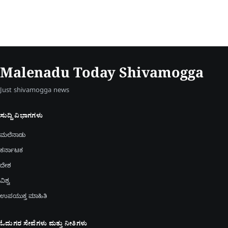
Malenadu Today Shivamogga
Just shivamogga news
ಸುದ್ದಿ ವಿಭಾಗಗಳು
ಮಲೆನಾಡು
ಕರ್ನಾಟಕ
ದೇಶ
ವಿಶ್ವ
ಉಪಯುಕ್ತ ಮಾಹಿತಿ
ಓದುಗರ ಸೇವೆಗಳು ಮತ್ತು ನೀತಿಗಳು