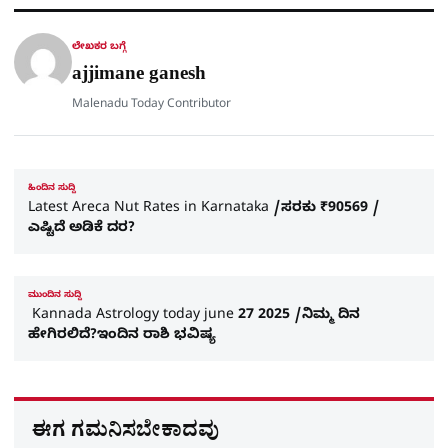
a
p
o
a
p
k
m
r
ಲೇಖಕರ ಬಗ್ಗೆ
e
ajjimane ganesh
Malenadu Today Contributor
ಹಿಂದಿನ ಸುದ್ದಿ
Latest Areca Nut Rates in Karnataka /ಸರಕು ₹90569 /
ಎಷ್ಟಿದೆ ಅಡಿಕೆ ದರ?
ಮುಂದಿನ ಸುದ್ದಿ
Kannada Astrology today june 27 2025 /ನಿಮ್ಮ ದಿನ
ಹೇಗಿರಲಿದೆ?ಇಂದಿನ ರಾಶಿ ಭವಿಷ್ಯ
ಈಗ ಗಮನಿಸಬೇಕಾದವು