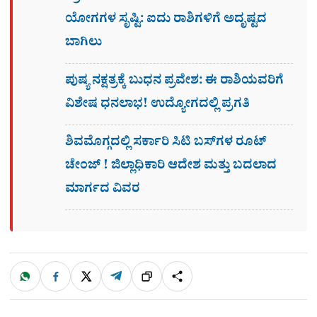
ಯೋಗಗಳ ಸೃಷ್ಟಿ: ಐದು ರಾಶಿಗಳಿಗೆ ಅದೃಷ್ಟದ
ಬಾಗಿಲು
ಪುಷ್ಯ ನಕ್ಷತ್ರಕ್ಕೆ ಬುಧನ ಪ್ರವೇಶ: ಈ ರಾಶಿಯವರಿಗೆ
ವಿಶೇಷ ಧನಲಾಭ! ಉದ್ಯೋಗದಲ್ಲಿ ಪ್ರಗತಿ
ಶಿವಮೊಗ್ಗದಲ್ಲಿ ಸರ್ಕಾರಿ ಸಿಟಿ ಬಸ್​ಗಳ ರೂಟ್
ಚೇಂಜ್ ! ಜಿಲ್ಲಾಧಿಕಾರಿ ಆದೇಶ ಮತ್ತು ಬದಲಾದ
ಮಾರ್ಗದ ವಿವರ
W
F
X
T
ಹಂಚಿಕೊಳ್ಳಿ
ಲಿಂ
S
h
a
e
a
c
l
t
e
e
ಕ್
h
s
b
g
A
o
r