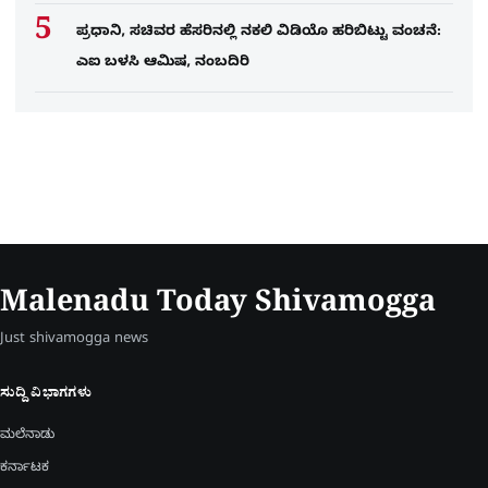
ಪ್ರಧಾನಿ, ಸಚಿವರ ಹೆಸರಿನಲ್ಲಿ ನಕಲಿ ವಿಡಿಯೊ ಹರಿಬಿಟ್ಟು ವಂಚನೆ:
ಎಐ ಬಳಸಿ ಆಮಿಷ, ನಂಬದಿರಿ
Malenadu Today Shivamogga
Just shivamogga news
ಸುದ್ದಿ ವಿಭಾಗಗಳು
ಮಲೆನಾಡು
ಕರ್ನಾಟಕ