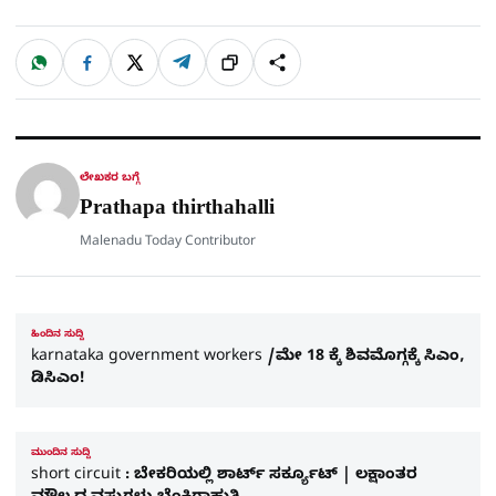
W
F
X
T
ಹಂಚಿಕೊಳ್ಳಿ
ಲಿಂ
S
h
a
e
a
c
l
t
e
e
ಕ್
h
s
b
g
A
o
r
a
p
o
a
p
k
m
r
ಲೇಖಕರ ಬಗ್ಗೆ
e
Prathapa thirthahalli
Malenadu Today Contributor
ಹಿಂದಿನ ಸುದ್ದಿ
karnataka government workers /ಮೇ 18 ಕ್ಕೆ ಶಿವಮೊಗ್ಗಕ್ಕೆ ಸಿಎಂ,
ಡಿಸಿಎಂ!
ಮುಂದಿನ ಸುದ್ದಿ
short circuit : ಬೇಕರಿಯಲ್ಲಿ ಶಾರ್ಟ್​ ಸರ್ಕ್ಯೂಟ್​ | ಲಕ್ಷಾಂತರ