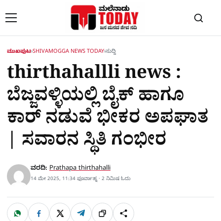
Skip to content
ಮುಖಪುಟ
›
SHIVAMOGGA NEWS TODAY
›
ಸುದ್ದಿ
thirthahallli news :
ಬೆಜ್ಜವಳ್ಳಿಯಲ್ಲಿ ಬೈಕ್​ ಹಾಗೂ
ಕಾರ್​ ನಡುವೆ ಭೀಕರ ಅಪಘಾತ
| ಸವಾರನ ಸ್ಥಿತಿ ಗಂಭೀರ
ವರದಿ:
Prathapa thirthahalli
14 ಮೇ 2025, 11:34 ಫೂರ್ವಾಹ್ನ · 2 ನಿಮಿಷ ಓದು
W
F
X
T
ಹಂಚಿಕೊಳ್ಳಿ
ಲಿಂ
S
h
a
e