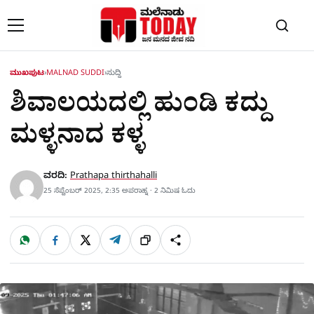
Skip to content
ಮುಖಪುಟ
›
MALNAD SUDDI
›
ಸುದ್ದಿ
ಶಿವಾಲಯದಲ್ಲಿ ಹುಂಡಿ ಕದ್ದು
ಮಳ್ಳನಾದ ಕಳ್ಳ
ವರದಿ:
Prathapa thirthahalli
25 ಸೆಪ್ಟೆಂಬರ್ 2025, 2:35 ಅಪರಾಹ್ನ · 2 ನಿಮಿಷ ಓದು
W
F
X
T
ಹಂಚಿಕೊಳ್ಳಿ
ಲಿಂ
S
h
a
e
a
c
l
t
e
e
ಕ್
h
s
b
g
A
o
r
a
p
o
a
p
k
m
r