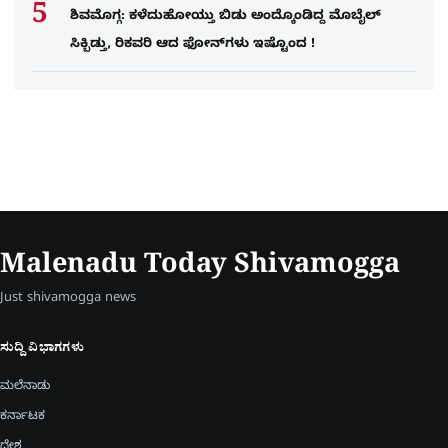
ಶಿವಮೊಗ್ಗ: ಕಳೆದುಹೋಯ್ತು ಬಿಡು ಅಂದ್ಕೊಂಡಿದ್ದ ಮೊಬೈಲ್​
ಸಿಕ್ಬಿಡ್ತು, ರಿಕವರಿ ಆದ ಫೋನ್​ಗಳು​ ಇಷ್ಟೊಂದ !
Malenadu Today Shivamogga
Just shivamogga news
ಸುದ್ದಿ ವಿಭಾಗಗಳು
ಮಲೆನಾಡು
ಕರ್ನಾಟಕ
ದೇಶ