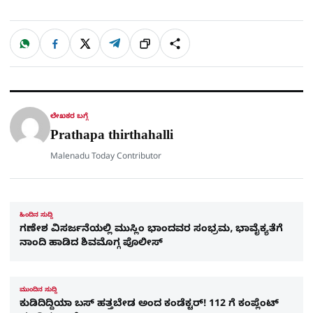
W
F
X
T
ಹಂಚಿಕೊಳ್ಳಿ
ಲಿಂ
S
h
a
e
a
c
l
t
e
e
ಕ್
h
s
b
g
A
o
r
a
p
o
a
p
k
m
r
ಲೇಖಕರ ಬಗ್ಗೆ
e
Prathapa thirthahalli
Malenadu Today Contributor
ಹಿಂದಿನ ಸುದ್ದಿ
ಗಣೇಶ ವಿಸರ್ಜನೆಯಲ್ಲಿ ಮುಸ್ಲಿಂ ಭಾಂದವರ ಸಂಭ್ರಮ, ಭಾವೈಕ್ಯತೆಗೆ
ನಾಂದಿ ಹಾಡಿದ ಶಿವಮೊಗ್ಗ ಪೊಲೀಸ್
ಮುಂದಿನ ಸುದ್ದಿ
ಕುಡಿದಿದ್ದಿಯಾ ಬಸ್ ಹತ್ತಬೇಡ ಅಂದ ಕಂಡೆಕ್ಟರ್​! 112 ಗೆ ಕಂಪ್ಲೆಂಟ್