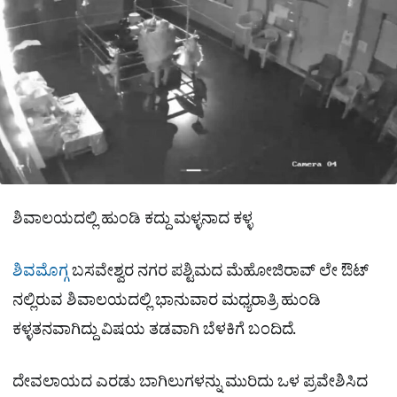
e
ಶಿವಾಲಯದಲ್ಲಿ ಹುಂಡಿ ಕದ್ದು ಮಳ್ಳನಾದ ಕಳ್ಳ
ಶಿವಮೊಗ್ಗ
ಬಸವೇಶ್ವರ ನಗರ ಪಶ್ಟಿಮದ ಮೆಹೋಜಿರಾವ್ ಲೇ ಔಟ್
ನಲ್ಲಿರುವ ಶಿವಾಲಯದಲ್ಲಿ ಭಾನುವಾರ ಮಧ್ಯರಾತ್ರಿ ಹುಂಡಿ
ಕಳ್ಳತನವಾಗಿದ್ದು ವಿಷಯ ತಡವಾಗಿ ಬೆಳಕಿಗೆ ಬಂದಿದೆ.
ದೇವಲಾಯದ ಎರಡು ಬಾಗಿಲುಗಳನ್ನು ಮುರಿದು ಒಳ ಪ್ರವೇಶಿಸಿದ