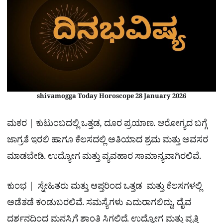
shivamogga Today Horoscope 28 January 2026
ಮಕರ | ಕುಟುಂಬದಲ್ಲಿ ಒತ್ತಡ, ದೂರ ಪ್ರಯಾಣ. ಆರೋಗ್ಯದ ಬಗ್ಗೆ
ಜಾಗ್ರತೆ ಇರಲಿ ಹಾಗೂ ಕೆಲಸದಲ್ಲಿ ಅತಿಯಾದ ಶ್ರಮ ಮತ್ತು ಅವಸರ
ಮಾಡಬೇಡಿ. ಉದ್ಯೋಗ ಮತ್ತು ವ್ಯವಹಾರ ಸಾಮಾನ್ಯವಾಗಿರಲಿವೆ.
ಕುಂಭ | ಸ್ನೇಹಿತರು ಮತ್ತು ಆಪ್ತರಿಂದ ಒತ್ತಡ ಮತ್ತು ಕೆಲಸಗಳಲ್ಲಿ
ಅಡೆತಡೆ ಕಂಡುಬರಲಿವೆ. ಸಮಸ್ಯೆಗಳು ಎದುರಾಗಲಿದ್ದು, ದೈವ
ದರ್ಶನದಿಂದ ಮನಸ್ಸಿಗೆ ಶಾಂತಿ ಸಿಗಲಿದೆ. ಉದ್ಯೋಗ ಮತ್ತು ವೃತ್ತಿ