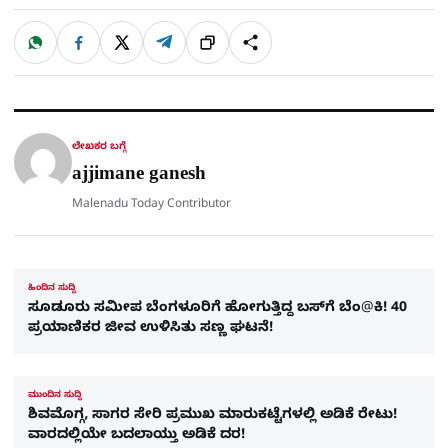
W
F
X
T
ಹಂಚಿಕೊಳ್ಳಿ
ಲಿಂ
S
h
a
e
a
c
l
t
e
e
ಕ್
h
s
b
g
A
o
r
a
p
o
a
p
k
m
r
ಲೇಖಕರ ಬಗ್ಗೆ
e
ajjimane ganesh
Malenadu Today Contributor
ಹಿಂದಿನ ಸುದ್ದಿ
ಸೂಡೂರು ಸಮೀಪ ಬೆಂಗಳೂರಿಗೆ ಹೋಗುತ್ತಿದ್ದ ಬಸ್​ಗೆ ಬೆಂ@ಕಿ! 40
ಪ್ರಯಾಣಿಕರ ಜೀವ ಉಳಿಸಿತು ಸಣ್ಣ ಘಟನೆ!
ಮುಂದಿನ ಸುದ್ದಿ
ಶಿವಮೊಗ್ಗ, ಸಾಗರ ಸೇರಿ ಪ್ರಮುಖ ಮಾರುಕಟ್ಟೆಗಳಲ್ಲಿ ಅಡಿಕೆ ರೇಟು!
ವಾರದಲ್ಲಿಯೇ ಬದಲಾಯ್ತು ಅಡಿಕೆ ದರ!