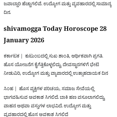
ಜವಾಬ್ದಾರಿ ಹೆಚ್ಚಾಗಲಿವೆ. ಉದ್ಯೋಗ ಮತ್ತು ವ್ಯವಹಾರದಲ್ಲಿ ಸಾಮಾನ್ಯ
ದಿನ.
shivamogga Today Horoscope 28
January 2026
ಕರ್ಕಾಟಕ | ಕುಟುಂಬದಲ್ಲಿ ಸುಖ ಶಾಂತಿ, ಆರ್ಥಿಕವಾಗಿ ಪ್ರಗತಿ.
ಹೊಸ ಯೋಜನೆಗ ಕೈಗೆತ್ತಿಕೊಳ್ಳಲಿದ್ದು, ದೇವಸ್ಥಾನಗಳಿಗೆ ಭೇಟಿ
ನೀಡುವಿರಿ, ಉದ್ಯೋಗ ಮತ್ತು ವ್ಯಾಪಾರದಲ್ಲಿ ಉತ್ಸಾಹದಾಯಕ ದಿನ
ಸಿಂಹ | ಹೊಸ ವ್ಯಕ್ತಿಗಳ ಪರಿಚಯ, ಸಮಾಜ ಸೇವೆಯಲ್ಲಿ
ಭಾಗವಹಿಸುವ ಅವಕಾಶ ಸಿಗಲಿದೆ. ಬಾಕಿ ಹಣ ವಸೂಲಾಗಲಿದ್ದು,
ವಾಹನ ಅಥವಾ ವಸ್ತುಗಳ ಲಾಭವಿದೆ. ಉದ್ಯೋಗ ಮತ್ತು
ವ್ಯವಹಾರದಲ್ಲಿ ಹೊಸ ಅವಕಾಶ ಸಿಗಲಿದೆ