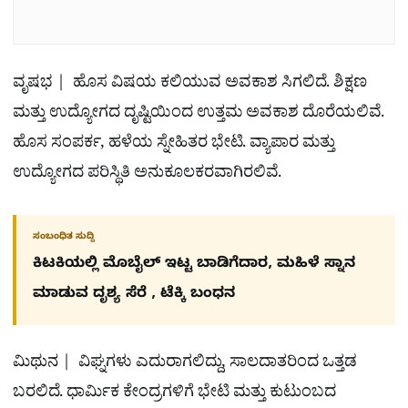
ವೃಷಭ | ಹೊಸ ವಿಷಯ ಕಲಿಯುವ ಅವಕಾಶ ಸಿಗಲಿದೆ. ಶಿಕ್ಷಣ
ಮತ್ತು ಉದ್ಯೋಗದ ದೃಷ್ಟಿಯಿಂದ ಉತ್ತಮ ಅವಕಾಶ ದೊರೆಯಲಿವೆ.
ಹೊಸ ಸಂಪರ್ಕ, ಹಳೆಯ ಸ್ನೇಹಿತರ ಭೇಟಿ. ವ್ಯಾಪಾರ ಮತ್ತು
ಉದ್ಯೋಗದ ಪರಿಸ್ಥಿತಿ ಅನುಕೂಲಕರವಾಗಿರಲಿವೆ.
ಸಂಬಂಧಿತ ಸುದ್ದಿ
ಕಿಟಕಿಯಲ್ಲಿ ಮೊಬೈಲ್ ಇಟ್ಟ ಬಾಡಿಗೆದಾರ, ಮಹಿಳೆ ಸ್ನಾನ
ಮಾಡುವ ದೃಶ್ಯ ಸೆರೆ , ಟೆಕ್ಕಿ ಬಂಧನ
ಮಿಥುನ | ವಿಘ್ನಗಳು ಎದುರಾಗಲಿದ್ದು, ಸಾಲದಾತರಿಂದ ಒತ್ತಡ
ಬರಲಿದೆ. ಧಾರ್ಮಿಕ ಕೇಂದ್ರಗಳಿಗೆ ಭೇಟಿ ಮತ್ತು ಕುಟುಂಬದ