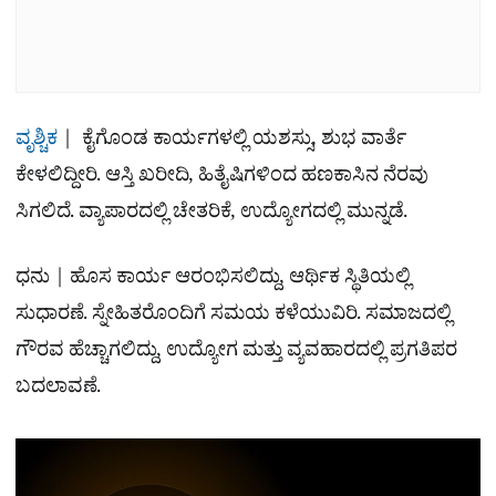
ವೃಶ್ಚಿಕ
| ಕೈಗೊಂಡ ಕಾರ್ಯಗಳಲ್ಲಿ ಯಶಸ್ಸು, ಶುಭ ವಾರ್ತೆ
ಕೇಳಲಿದ್ದೀರಿ. ಆಸ್ತಿ ಖರೀದಿ, ಹಿತೈಷಿಗಳಿಂದ ಹಣಕಾಸಿನ ನೆರವು
ಸಿಗಲಿದೆ. ವ್ಯಾಪಾರದಲ್ಲಿ ಚೇತರಿಕೆ, ಉದ್ಯೋಗದಲ್ಲಿ ಮುನ್ನಡೆ.
ಧನು | ಹೊಸ ಕಾರ್ಯ ಆರಂಭಿಸಲಿದ್ದು, ಆರ್ಥಿಕ ಸ್ಥಿತಿಯಲ್ಲಿ
ಸುಧಾರಣೆ. ಸ್ನೇಹಿತರೊಂದಿಗೆ ಸಮಯ ಕಳೆಯುವಿರಿ. ಸಮಾಜದಲ್ಲಿ
ಗೌರವ ಹೆಚ್ಚಾಗಲಿದ್ದು, ಉದ್ಯೋಗ ಮತ್ತು ವ್ಯವಹಾರದಲ್ಲಿ ಪ್ರಗತಿಪರ
ಬದಲಾವಣೆ.