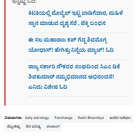
ಇನ್ನಷ್ಟು ಓದಿ:
ಕಿಟಕಿಯಲ್ಲಿ ಮೊಬೈಲ್ ಇಟ್ಟ ಬಾಡಿಗೆದಾರ, ಮಹಿಳೆ
ಸ್ನಾನ ಮಾಡುವ ದೃಶ್ಯ ಸೆರೆ , ಟೆಕ್ಕಿ ಬಂಧನ
ಈ ಸಲ ಮಹಾರಾಜ ಕಪ್​ ಗೆದ್ದ ಶಿವಮೊಗ್ಗ
ಯೋಧಾಸ್​! ಹೇಗಿತ್ತು ನಿನ್ನೆಯ ಮ್ಯಾಚ್! ಓದಿ
ರಾಜ್ಯ ಸರ್ಕಾರಿ ನೌಕರರ ಸಂಘದಿಂದ ಸಿಎಂ ಡಿಕೆ
ಶಿವಕುಮಾರ್​ ನಮ್ಮಭಿಮಾನದ ಅಭಿನಂದನೆ!
ಏನಿದು ವಿಶೇಷ ಓದಿ
ವಿಷಯಗಳು:
daily astrology
Panchanga
Rashi Bhavishya
ಇಂದಿನ ರಾಶಿಫಲ
ಜ್ಯೋತಿಷ್ಯ
ದಿನ ಭವಿಷ್ಯ
ಪಂಚಾಂಗ