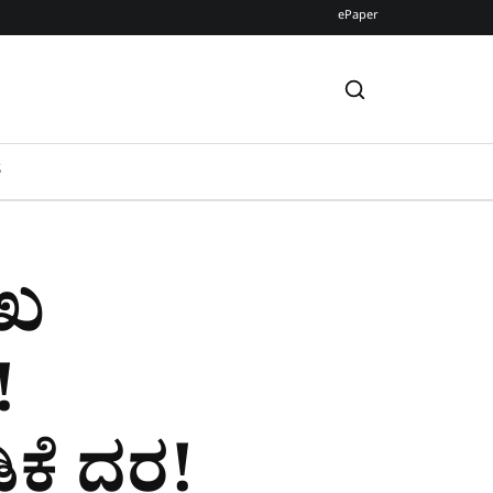
ePaper
S
ುಖ
!
ಿಕೆ ದರ!