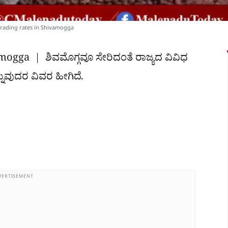
trading rates in Shivamogga
ogga | ಶಿವಮೊಗ್ಗವೂ ಸೇರಿದಂತೆ ರಾಜ್ಯದ ವಿವಿಧ
ನ್ನುವುದರ ವಿವರ ಹೀಗಿದೆ.
VERTISEMENT