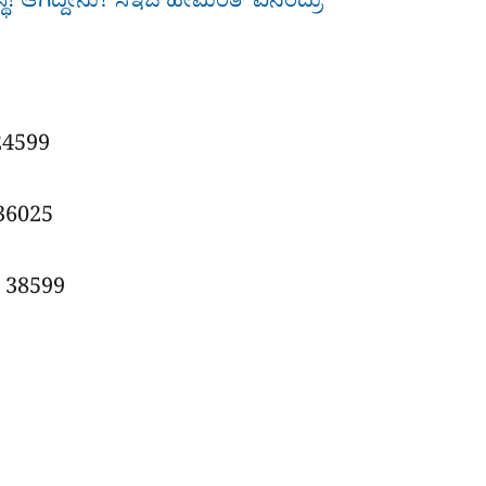
ವಸ್ಥ! ಆಗಿದ್ದೇನು? ಸಿಇಒ ಹೇಮಂತ್ ಏನಂದ್ರು
 24599
 36025
: 38599