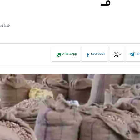
ಮಿಷ ಓದು
WhatsApp
Facebook
X
Te