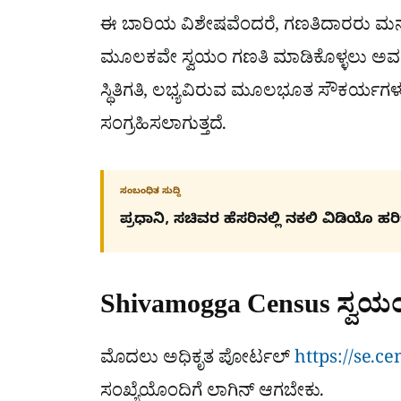
ಈ ಬಾರಿಯ ವಿಶೇಷವೆಂದರೆ, ಗಣತಿದಾರರು ಮನ
ಮೂಲಕವೇ ಸ್ವಯಂ ಗಣತಿ ಮಾಡಿಕೊಳ್ಳಲು ಅವಕ
ಸ್ಥಿತಿಗತಿ, ಲಭ್ಯವಿರುವ ಮೂಲಭೂತ ಸೌಕರ್ಯಗಳು 
ಸಂಗ್ರಹಿಸಲಾಗುತ್ತದೆ.
ಸಂಬಂಧಿತ ಸುದ್ದಿ
ಪ್ರಧಾನಿ, ಸಚಿವರ ಹೆಸರಿನಲ್ಲಿ ನಕಲಿ ವಿಡಿಯೊ ಹ
Shivamogga Census ಸ್ವಯ
ಮೊದಲು ಅಧಿಕೃತ ಪೋರ್ಟಲ್
https://se.c
ಸಂಖ್ಯೆಯೊಂದಿಗೆ ಲಾಗಿನ್ ಆಗಬೇಕು.