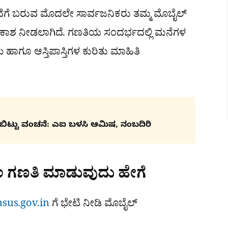
ೆಗೆ ಬರುವ ಮೊದಲೇ ಸಾರ್ವಜನಿಕರು ತಮ್ಮ ಮೊಬೈಲ್
ಾಶ ನೀಡಲಾಗಿದೆ. ಗಣತಿಯ ಸಂದರ್ಭದಲ್ಲಿ ಮನೆಗಳ
ಹಾಗೂ ಆಸ್ತಿಪಾಸ್ತಿಗಳ ಕುರಿತು ಮಾಹಿತಿ
ರಿಬಿಟ್ಟು ವಂಚನೆ: ಎಐ ಬಳಸಿ ಆಮಿಷ, ನಂಬದಿರಿ
ಂ ಗಣತಿ ಮಾಡುವುದು ಹೇಗೆ
ensus.gov.in
ಗೆ ಭೇಟಿ ನೀಡಿ ಮೊಬೈಲ್