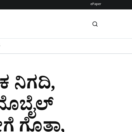
ePaper
S
ಕ ನಿಗದಿ,
 ಮೊಬೈಲ್​
 ಗೊತ್ತಾ,