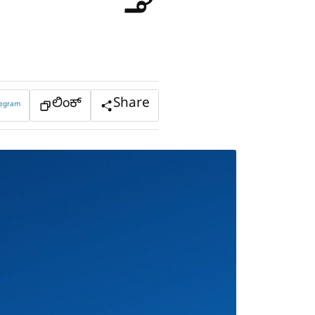
ಲಿಂಕ್
Share
legram