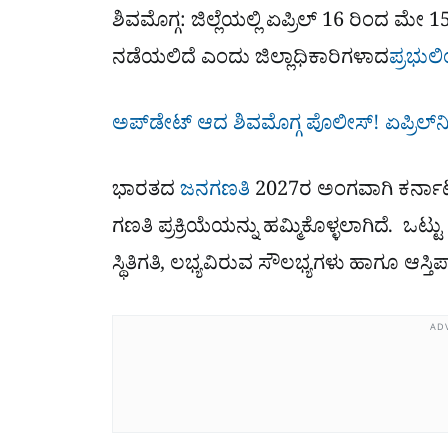
ಶಿವಮೊಗ್ಗ: ಜಿಲ್ಲೆಯಲ್ಲಿ ಏಪ್ರಿಲ್​ 16 ರಿಂದ 
ನಡೆಯಲಿದೆ ಎಂದು ಜಿಲ್ಲಾಧಿಕಾರಿಗಳಾದ
ಪ್ರಭುಲಿ
ಅಪ್​ಡೇಟ್ ಆದ ಶಿವಮೊಗ್ಗ ಪೊಲೀಸ್! ಏಪ್ರಿಲ್​ನ
ಭಾರತದ
ಜನಗಣತಿ
2027ರ ಅಂಗವಾಗಿ ಕರ್ನಾಟ
ಗಣತಿ ಪ್ರಕ್ರಿಯೆಯನ್ನು ಹಮ್ಮಿಕೊಳ್ಳಲಾಗಿದೆ. 
ಸ್ಥಿತಿಗತಿ, ಲಭ್ಯವಿರುವ ಸೌಲಭ್ಯಗಳು ಹಾಗೂ ಆಸ್ತಿಪ
AD