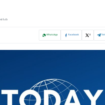
ಮಿಷ ಓದು
WhatsApp
Facebook
X
Te