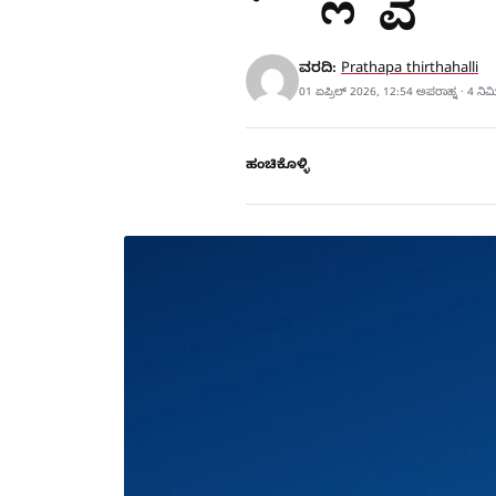
ವರದಿ:
Prathapa thirthahalli
01 ಏಪ್ರಿಲ್ 2026, 12:54 ಅಪರಾಹ್ನ · 4 ನಿ
ಹಂಚಿಕೊಳ್ಳಿ