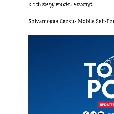
ಎಂದು ಜಿಲ್ಲಾಧಿಕಾರಿಗಳು ತಿಳಿಸಿದ್ದಾರೆ.
Shivamogga Census Mobile Self-En