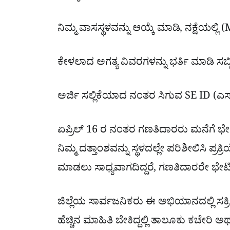
ನಿಮ್ಮ ವಾಸಸ್ಥಳವನ್ನು ಆಯ್ಕೆ ಮಾಡಿ, ನಕ್ಷೆಯಲ್
ಕೇಳಲಾದ ಅಗತ್ಯ ವಿವರಗಳನ್ನು ಭರ್ತಿ ಮಾಡಿ ಸಬ
ಅರ್ಜಿ ಸಲ್ಲಿಕೆಯಾದ ನಂತರ ಸಿಗುವ SE ID (ಎಸ್.ಇ
ಏಪ್ರಿಲ್ 16 ರ ನಂತರ ಗಣತಿದಾರರು ಮನೆಗೆ ಭೇ
ನಿಮ್ಮ ದತ್ತಾಂಶವನ್ನು ಸ್ಥಳದಲ್ಲೇ ಪರಿಶೀಲಿಸಿ ಪ್ರ
ಮಾಡಲು ಸಾಧ್ಯವಾಗದಿದ್ದರೆ, ಗಣತಿದಾರರೇ ಭೇಟ
ಜಿಲ್ಲೆಯ ಸಾರ್ವಜನಿಕರು ಈ ಅಭಿಯಾನದಲ್ಲಿ ಸಕ್ರ
ಹೆಚ್ಚಿನ ಮಾಹಿತಿ ಬೇಕಿದ್ದಲ್ಲಿ ತಾಲೂಕು ಕಚೇರಿ