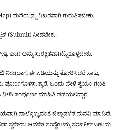
ಲಿ (Map) ಮನೆಯನ್ನು ನಿಖರವಾಗಿ ಗುರುತಿಸಬೇಕು.
್ಮಿಟ್ (Submit) ನೀಡಬೇಕು.
. ಐಡಿ) ಅನ್ನು ಸುರಕ್ಷಿತವಾಗಿಟ್ಟುಕೊಳ್ಳಬೇಕು.
ಟಿ ನೀಡಿದಾಗ, ಈ ಐಡಿಯನ್ನು ತೋರಿಸಿದರೆ ಸಾಕು,
ಕ್ರಿಯೆ ಪೂರ್ಣಗೊಳಿಸುತ್ತಾರೆ. ಒಂದು ವೇಳೆ ಸ್ವಯಂ ಗಣತಿ
ಿ ನೀಡಿ ಸಂಪೂರ್ಣ ಮಾಹಿತಿ ಪಡೆಯಲಿದ್ದಾರೆ.
ಿಯವಾಗಿ ಪಾಲ್ಗೊಳ್ಳುವಂತೆ ಜಿಲ್ಲಾಡಳಿತ ಮನವಿ ಮಾಡಿದೆ.
 ಅಥವಾ ಸ್ಥಳೀಯ ಆಡಳಿತ ಸಂಸ್ಥೆಗಳನ್ನು ಸಂಪರ್ಕಿಸಬಹುದು