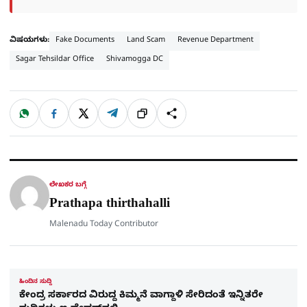
ವಿಷಯಗಳು:
Fake Documents
Land Scam
Revenue Department
Sagar Tehsildar Office
Shivamogga DC
W
F
X
T
ಹಂಚಿಕೊಳ್ಳಿ
ಲಿಂ
S
h
a
e
a
c
l
t
e
e
ಕ್
h
s
b
g
A
o
r
a
p
o
a
p
k
m
r
ಲೇಖಕರ ಬಗ್ಗೆ
e
Prathapa thirthahalli
Malenadu Today Contributor
ಹಿಂದಿನ ಸುದ್ದಿ
ಕೇಂದ್ರ ಸರ್ಕಾರದ ವಿರುದ್ದ ಕಿಮ್ಮನೆ ವಾಗ್ದಾಳಿ ಸೇರಿದಂತೆ ಇನ್ನಿತರೇ