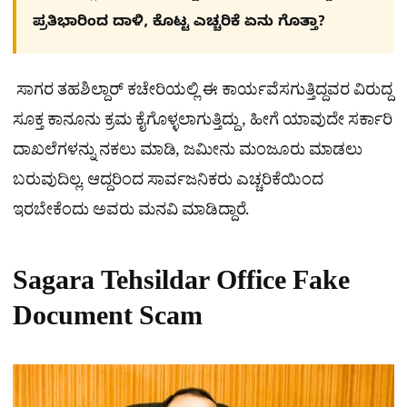
ಪ್ರತಿಭಾರಿಂದ ದಾಳಿ, ಕೊಟ್ಟ ಎಚ್ಚರಿಕೆ​​ ಏನು ಗೊತ್ತಾ?
ಸಾಗರ ತಹಶಿಲ್ದಾರ್ ಕಚೇರಿಯಲ್ಲಿ ಈ ಕಾರ್ಯವೆಸಗುತ್ತಿದ್ದವರ ವಿರುದ್ದ
ಸೂಕ್ತ ಕಾನೂನು ಕ್ರಮ‌ ಕೈಗೊಳ್ಳಲಾಗುತ್ತಿದ್ದು , ಹೀಗೆ ಯಾವುದೇ ಸರ್ಕಾರಿ
ದಾಖಲೆಗಳನ್ನು ನಕಲು ಮಾಡಿ, ಜಮೀನು ಮಂಜೂರು ಮಾಡಲು
ಬರುವುದಿಲ್ಲ. ಆದ್ದರಿಂದ ಸಾರ್ವಜನಿಕರು ಎಚ್ಚರಿಕೆಯಿಂದ
ಇರಬೇಕೆಂದು ಅವರು ಮನವಿ‌ ಮಾಡಿದ್ದಾರೆ.
Sagara Tehsildar Office Fake
Document Scam