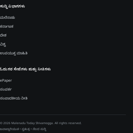
ಸುದ್ದಿ ವಿಭಾಗಗಳು
ಮಲೆನಾಡು
ಕರ್ನಾಟಕ
ದೇಶ
ವಿಶ್ವ
ಉಪಯುಕ್ತ ಮಾಹಿತಿ
ಓದುಗರ ಸೇವೆಗಳು ಮತ್ತು ನೀತಿಗಳು
ePaper
ಸಂಪರ್ಕ
ಸಂಪಾದಕೀಯ ನೀತಿ
© 2026 Malenadu Today Shivamogga. All rights reserved.
ಜವಾಬ್ದಾರಿಯುತ • ಸ್ವತಂತ್ರ • ನೆಲದ ಸುದ್ದಿ