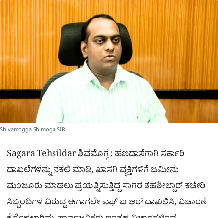
a
p
o
a
p
k
m
r
e
Shivamogga Shimoga SIR
Sagara Tehsildar ಶಿವಮೊಗ್ಗ : ಹಣದಾಸೆಗಾಗಿ ಸರ್ಕಾರಿ
ದಾಖಲೆಗಳನ್ನು ನಕಲಿ ಮಾಡಿ, ಖಾಸಗಿ‌ ವ್ಯಕ್ತಿಗಳಿಗೆ ಜಮೀನು
ಮಂಜೂರು ಮಾಡಲು ಪ್ರಯತ್ನಿಸುತ್ತಿದ್ದ ಸಾಗರ ತಹಶೀಲ್ದಾರ್ ಕಚೇರಿ
ಸಿಬ್ಬಂದಿಗಳ ವಿರುದ್ದ ಈಗಾಗಲೇ ಎಫ್ ಐ ಆರ್ ದಾಖಲಿಸಿ, ವಿಚಾರಣೆ