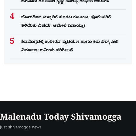
ಬೇಳೂರು ಗೋಪಾಲ ಕೃಷ್ಣ: ಹಾಲಪ್ಪ ಗಂಭೀರ ಆರೋಪ
ಜೋಗದಿಂದ ಬಳ್ಳಾರಿಗೆ ಹೊರಟ ಕುಟುಂಬ; ಪೊಲೀಸರಿಗೆ
ತಿಳಿಯಿತು ವಿಷಯ; ಆಮೇಲೆ ಏನಾಯ್ತು?
ಶಿವಮೊಗ್ಗದಲ್ಲಿ ಕಂಠೀರವ ಸ್ಟುಡಿಯೋ ಹಾಗೂ ಕಿರು ಫಿಲ್ಮ್ ಸಿಟಿ
ನಿರ್ಮಾಣ: ಜಮೀನು ಪರಿಶೀಲನೆ
Malenadu Today Shivamogga
Just shivamogga news