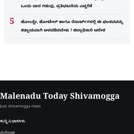
ಒಂದು ವಾರ ಗಡುವು, ಪ್ರತಿಭಟನೆಯ ಎಚ್ಚರಿಕೆ
ಹೋಂಸ್ಟೇ, ಹೋಟೇಲ್ ಹಾಗೂ ರೆಸಾರ್ಟ್‌ಗಳಲ್ಲಿ ಈ ಫಲಕವವನ್ನು
ಕಡ್ಡಾಯವಾಗಿ ಅಳವಡಿಸಬೇಕು ? ಜಿಲ್ಲಾಧಿಕಾರಿ ಆದೇಶ
Malenadu Today Shivamogga
Just shivamogga news
ಸುದ್ದಿ ವಿಭಾಗಗಳು
ಮಲೆನಾಡು