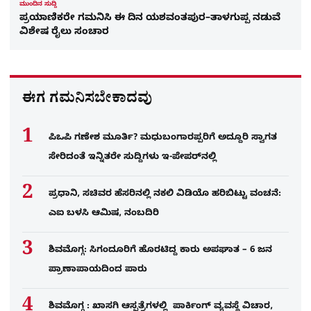
ಮುಂದಿನ ಸುದ್ದಿ
ಪ್ರಯಾಣಿಕರೇ ಗಮನಿಸಿ ಈ ದಿನ ಯಶವಂತಪುರ–ತಾಳಗುಪ್ಪ ನಡುವೆ
ವಿಶೇಷ ರೈಲು ಸಂಚಾರ
ಈಗ ಗಮನಿಸಬೇಕಾದವು
ಪಿಒಪಿ ಗಣೇಶ ಮೂರ್ತಿ? ಮಧುಬಂಗಾರಪ್ಪರಿಗೆ ಅದ್ದೂರಿ ಸ್ವಾಗತ
ಸೇರಿದಂತೆ ಇನ್ನಿತರೇ ಸುದ್ದಿಗಳು ಇ-ಪೇಪರ್​ನಲ್ಲಿ
ಪ್ರಧಾನಿ, ಸಚಿವರ ಹೆಸರಿನಲ್ಲಿ ನಕಲಿ ವಿಡಿಯೊ ಹರಿಬಿಟ್ಟು ವಂಚನೆ:
ಎಐ ಬಳಸಿ ಆಮಿಷ, ನಂಬದಿರಿ
ಶಿವಮೊಗ್ಗ: ಸಿಗಂದೂರಿಗೆ ಹೊರಟಿದ್ದ ಕಾರು ಅಪಘಾತ – 6 ಜನ
ಪ್ರಾಣಾಪಾಯದಿಂದ ಪಾರು
ಶಿವಮೊಗ್ಗ : ಖಾಸಗಿ ಆಸ್ಪತ್ರೆಗಳಲ್ಲಿ ಪಾರ್ಕಿಂಗ್​ ವ್ಯವಸ್ಥೆ ವಿಚಾರ,