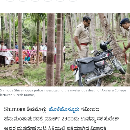
a
c
l
t
e
e
ಕ್
h
s
b
g
A
o
r
a
p
o
a
p
k
m
r
e
Shimoga Shivamogga police investigating the mysterious death of Akshara College
lecturer Suresh Kumar,
Shimoga ಶಿವಮೊಗ್ಗ:
ಹೊಳೆಹೊನ್ನೂರು
ಸಮೀಪದ
ಹನುಮಂತಾಪುರದಲ್ಲಿ ಮಾರ್ಚ್ 29ರಂದು ಉಪನ್ಯಾಸಕ ಸುರೇಶ್
ಅವರ ಮೃತದೇಹ ಸುಟ್ಟ ಸ್ಥಿತಿಯಲ್ಲಿ ಪತ್ತೆಯಾಗಿದ್ದ ವಿಚಾರಕ್ಕೆ