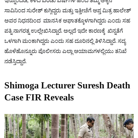
ಇನ್ನೊಂದೆಡೆ, ಕಳೆದ ಎರಡು ವರ್ಷಗಳ ಹಿಂದೆ ತಮ್ಮ ಅಕ್ಕನ
ಸಾವಿನಿಂದ ಸುರೇಶ್​ ಕುಗ್ಗಿದ್ದರು ಮತ್ತು ಇತ್ತೀಚೆಗೆ ಆಪ್ತ ಮಿತ್ರ ಹಾಲೇಶ್
ಅವರ ನಿಧನದಿಂದ ಮಾನಸಿಕ ಆಘಾತಕ್ಕೊಳಗಾಗಿದ್ದರು ಎಂದು ಸಹ
ಪತ್ನಿ ನಾಗರತ್ನ ಉಲ್ಲೇಖಿಸಿದ್ದಾರೆ. ಅಲ್ಲದೆ ಇದೇ ಕಾರಣಕ್ಕೆ ಖಿನ್ನತೆಗೆ
ಒಳಗಾಗಿ ಮಂಕಾಗಿದ್ದರು ಎಂದು ಸಹ ದೂರಿನಲ್ಲಿ ತಿಳಿಸಿದ್ದಾರೆ. ಸದ್ಯ
ಹೊಳೆಹೊನ್ನೂರು ಪೊಲೀಸರು ಎಲ್ಲಾ ಆಯಾಮಗಳಲ್ಲಿಯು ತನಿಖೆ
ನಡೆಸ್ತಿದ್ದಾರೆ.
Shimoga Lecturer Suresh Death
Case FIR Reveals