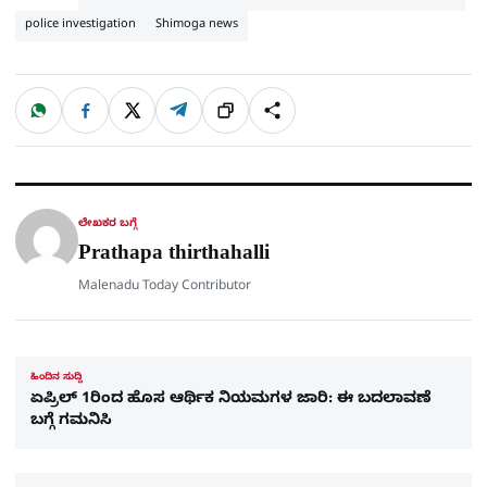
police investigation
Shimoga news
W
F
X
T
ಹಂಚಿಕೊಳ್ಳಿ
ಲಿಂ
S
h
a
e
a
c
l
t
e
e
ಕ್
h
s
b
g
A
o
r
a
p
o
a
p
k
m
r
ಲೇಖಕರ ಬಗ್ಗೆ
e
Prathapa thirthahalli
Malenadu Today Contributor
ಹಿಂದಿನ ಸುದ್ದಿ
ಏಪ್ರಿಲ್ 1ರಿಂದ ಹೊಸ ಆರ್ಥಿಕ ನಿಯಮಗಳ ಜಾರಿ: ಈ ಬದಲಾವಣೆ
ಬಗ್ಗೆ ಗಮನಿಸಿ