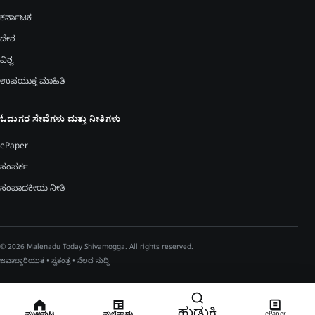
ಕರ್ನಾಟಕ
ದೇಶ
ವಿಶ್ವ
ಉಪಯುಕ್ತ ಮಾಹಿತಿ
ಓದುಗರ ಸೇವೆಗಳು ಮತ್ತು ನೀತಿಗಳು
ePaper
ಸಂಪರ್ಕ
ಸಂಪಾದಕೀಯ ನೀತಿ
© 2026 Malenadu Today Shivamogga. All rights reserved.
ಜವಾಬ್ದಾರಿಯುತ • ಸ್ವತಂತ್ರ • ನೆಲದ ಸುದ್ದಿ
ಹುಡುಕಿ
ಮುಖಪುಟ
ಮಲೆನಾಡು
ePaper