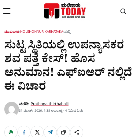
Skip to content
ಮುಖಪುಟ
›
HOLEHONNUR KARNATAKA
›
ಸುದ್ದಿ
ಸುಟ್ಟ ಸ್ಥಿತಿಯಲ್ಲಿ ಉಪನ್ಯಾಸಕರ
ಶವ ಪತ್ತೆ ಕೇಸ್! ಹೊಸ
ಅನುಮಾನ! ಎಫ್​ಐಆರ್​ ನಲ್ಲಿದೆ
ಈ ವಿಚಾರ
ವರದಿ:
Prathapa thirthahalli
31 ಮಾರ್ಚ್ 2026, 1:35 ಅಪರಾಹ್ನ · 4 ನಿಮಿಷ ಓದು
W
F
X
T
ಹಂಚಿಕೊಳ್ಳಿ
ಲಿಂ
S
h
a
e