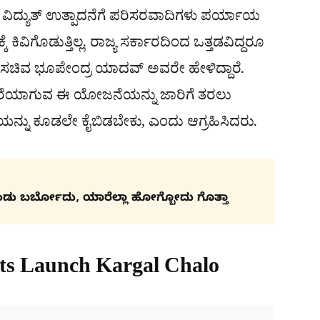
ಲ್ಲ. ವಿದ್ಯುತ್ ಉತ್ಪಾದನೆಗೆ ಪರಿಸರವಾದಿಗಳು ಪರ್ಯಾಯ
ಿವಿಗೊಡುತ್ತಿಲ್ಲ. ರಾಜ್ಯ ಸರ್ಕಾರದಿಂದ ಒತ್ತಡವಿದ್ದರೂ
ರ ಸಚಿವ ಭೂಪೇಂದ್ರ ಯಾದವ್ ಅವರೇ ಹೇಳಿದ್ದಾರೆ.
ಹೊರೆಯಾಗುವ ಈ ಯೋಜನೆಯನ್ನು ಜಾರಿಗೆ ತರಲು
ನ್ನು ಕೂಡಲೇ ಕೈಬಿಡಬೇಕು, ಎಂದು ಆಗ್ರಹಿಸಿದರು.
ಂಡು ಬರ್ಬೋದು, ಯಾರೆಲ್ಲಾ ಹೋಗ್ಬೋದು ಗೊತ್ತಾ
sts Launch Kargal Chalo