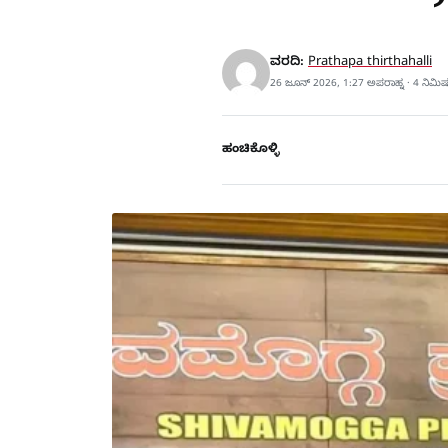
ವರದಿ:
Prathapa thirthahalli
26 ಜೂನ್ 2026, 1:27 ಅಪರಾಹ್ನ · 4 ನಿಮಿ
ಹಂಚಿಕೊಳ್ಳಿ