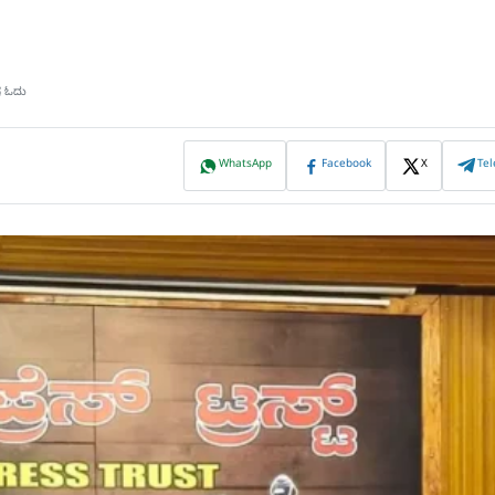
ಷ ಓದು
WhatsApp
Facebook
X
Te