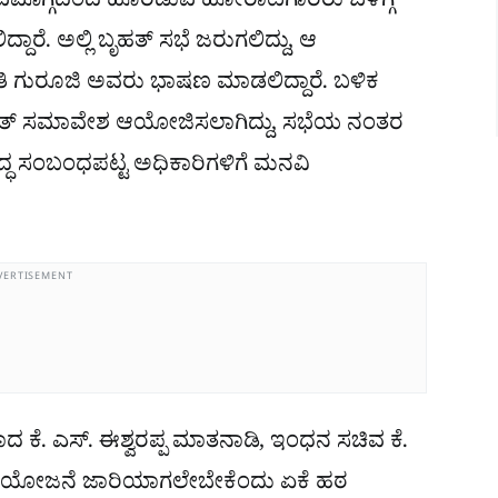
ಿವಮೊಗ್ಗದಿಂದ ಹೊರಡುವ ಹೋರಾಟಗಾರರು ಬೆಳಿಗ್ಗೆ
ದ್ದಾರೆ. ಅಲ್ಲಿ ಬೃಹತ್ ಸಭೆ ಜರುಗಲಿದ್ದು, ಆ
ುತಿ ಗುರೂಜಿ ಅವರು ಭಾಷಣ ಮಾಡಲಿದ್ದಾರೆ. ಬಳಿಕ
 ಬೃಹತ್ ಸಮಾವೇಶ ಆಯೋಜಿಸಲಾಗಿದ್ದು, ಸಭೆಯ ನಂತರ
್ಧ ಸಂಬಂಧಪಟ್ಟ ಅಧಿಕಾರಿಗಳಿಗೆ ಮನವಿ
VERTISEMENT
ಾದ ಕೆ. ಎಸ್. ಈಶ್ವರಪ್ಪ ಮಾತನಾಡಿ, ಇಂಧನ ಸಚಿವ ಕೆ.
ೇಜ್ ಯೋಜನೆ ಜಾರಿಯಾಗಲೇಬೇಕೆಂದು ಏಕೆ ಹಠ