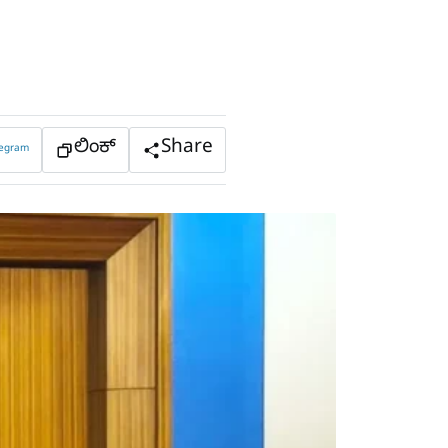
ಲಿಂಕ್
Share
legram