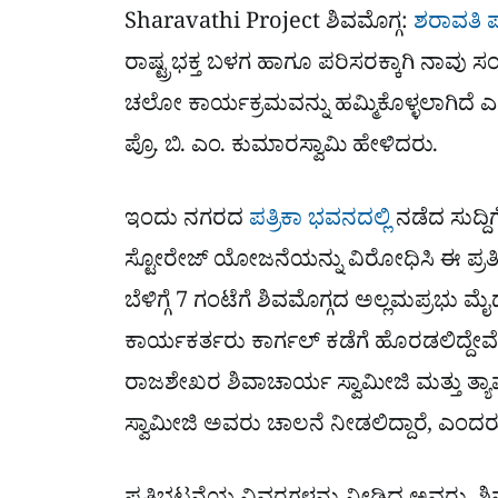
Sharavathi Project ಶಿವಮೊಗ್ಗ:
ಶರಾವತಿ ಪ
ರಾಷ್ಟ್ರಭಕ್ತ ಬಳಗ ಹಾಗೂ ಪರಿಸರಕ್ಕಾಗಿ ನಾ
ಚಲೋ ಕಾರ್ಯಕ್ರಮವನ್ನು ಹಮ್ಮಿಕೊಳ್ಳಲಾಗಿದೆ
ಪ್ರೊ. ಬಿ. ಎಂ. ಕುಮಾರಸ್ವಾಮಿ ಹೇಳಿದರು.
ಇಂದು ನಗರದ
ಪತ್ರಿಕಾ ಭವನದಲ್ಲಿ
ನಡೆದ ಸುದ್ದ
ಸ್ಟೋರೇಜ್ ಯೋಜನೆಯನ್ನು ವಿರೋಧಿಸಿ ಈ ಪ್ರತಿ
ಬೆಳಿಗ್ಗೆ 7 ಗಂಟೆಗೆ ಶಿವಮೊಗ್ಗದ ಅಲ್ಲಮಪ್ರಭು 
ಕಾರ್ಯಕರ್ತರು ಕಾರ್ಗಲ್ ಕಡೆಗೆ ಹೊರಡಲಿದ್ದೇವ
ರಾಜಶೇಖರ ಶಿವಾಚಾರ್ಯ ಸ್ವಾಮೀಜಿ ಮತ್ತು ತ್ಯಾವ
ಸ್ವಾಮೀಜಿ ಅವರು ಚಾಲನೆ ನೀಡಲಿದ್ದಾರೆ, ಎಂದರ