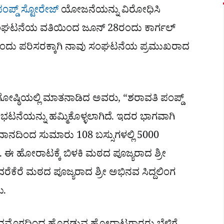
ಂಪ್ಡ್ ಸ್ಟೋರೇಜ್
ಯೋಜನೆಯನ್ನು ವಿರೋಧಿಸಿ
ವು ಸಂಘಟನೆಯ ವತಿಯಿಂದ ಜೂನ್ 28ರಂದು ಕಾರ್ಗಲ್
 ಎಂದು ಪರಿಸರಕ್ಕಾಗಿ ನಾವು ಸಂಘಟನೆಯ ಪ್ರಮುಖರಾದ
ಿಗೋಷ್ಠಿಯಲ್ಲಿ ಮಾತನಾಡಿದ ಅವರು, “ಶರಾವತಿ ಪಂಪ್ಡ್
ಭಟನೆಯನ್ನು ಹಮ್ಮಿಕೊಳ್ಳಲಾಗಿದೆ. ಇದರ ಭಾಗವಾಗಿ
ಮೈದಾನದಿಂದ ಸುಮಾರು 108 ಬಸ್ಸುಗಳಲ್ಲಿ 5000
ೆ. ಈ ಹೋರಾಟಕ್ಕೆ ಬಿಳಕಿ ಮಠದ ಪೂಜ್ಯರಾದ ಶ್ರೀ
ರೆಕೆರೆ ಮಠದ ಪೂಜ್ಯರಾದ ಶ್ರೀ ಅಭಿನವ ಸಿದ್ದಲಿಂಗ
ು.