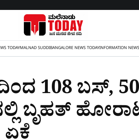
WS TODAY
MALNAD SUDDI
BANGALORE NEWS TODAY
INFORMATION NEW
ದಿಂದ 108 ಬಸ್,​​ 5
ನಲ್ಲಿ ಬೃಹತ್​ ಹೋರಾ
 ಏಕೆ