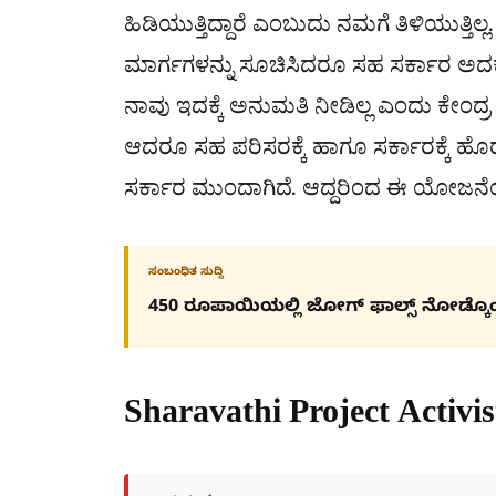
ಹಿಡಿಯುತ್ತಿದ್ದಾರೆ ಎಂಬುದು ನಮಗೆ ತಿಳಿಯುತ್ತಿ
ಮಾರ್ಗಗಳನ್ನು ಸೂಚಿಸಿದರೂ ಸಹ ಸರ್ಕಾರ ಅದಕ್ಕೆ ಕ
ನಾವು ಇದಕ್ಕೆ ಅನುಮತಿ ನೀಡಿಲ್ಲ ಎಂದು ಕೇಂದ್
ಆದರೂ ಸಹ ಪರಿಸರಕ್ಕೆ ಹಾಗೂ ಸರ್ಕಾರಕ್ಕೆ 
ಸರ್ಕಾರ ಮುಂದಾಗಿದೆ. ಆದ್ದರಿಂದ ಈ ಯೋಜನೆಯ
ಸಂಬಂಧಿತ ಸುದ್ದಿ
450 ರೂಪಾಯಿಯಲ್ಲಿ ಜೋಗ್​ ಫಾಲ್ಸ್​ ನೋಡ್ಕೊ
Sharavathi Project Activi