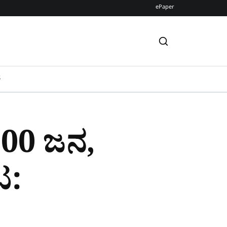
ePaper
S
000 ಜನ,
ಟ: