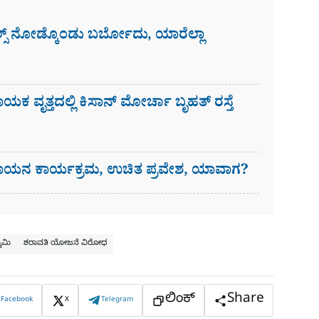
ಸ್​ ನೋಡ್ಕೊಂಡು ಬರ್ಬೋದು, ಯಾರೆಲ್ಲಾ
ಾಯಕ ವೃತ್ತದಲ್ಲಿ ಕಿಸಾನ್ ಮೋರ್ಚಾ ಬೃಹತ್ ರಸ್ತೆ
ೀತ ಗಾಯನ ಕಾರ್ಯಕ್ರಮ, ಉಚಿತ ಪ್ರವೇಶ, ಯಾವಾಗ?
ಾಮಿ
ಶರಾವತಿ ಯೋಜನೆ ವಿರೋಧ
ಲಿಂಕ್
Share
Facebook
X
Telegram