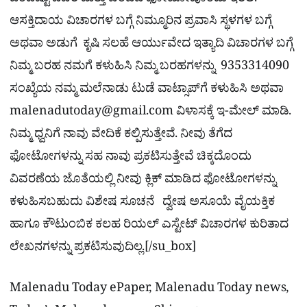
ಒಂದಿಷ್ಟು ವಿವರ ಮತ್ತು ಚೆಂದದ ಫೋಟೋವೊಂದು ಇರಲಿ.
ಆಸಕ್ತಿದಾಯ ವಿಚಾರಗಳ ಬಗ್ಗೆ ನಿಮ್ಮೂರಿನ ಪ್ರವಾಸಿ ಸ್ಥಳಗಳ ಬಗ್ಗೆ
ಅಥವಾ ಅಡುಗೆ ಕೃಷಿ ಸಲಹೆ ಆರ್ಯುವೇದ ಇತ್ಯಾದಿ ವಿಚಾರಗಳ ಬಗ್ಗೆ
ನಿಮ್ಮ ಬರಹ ನಮಗೆ ಕಳುಹಿಸಿ ನಿಮ್ಮ ಬರಹಗಳನ್ನು 9353314090
ಸಂಖ್ಯೆಯ ನಮ್ಮ ಮಲೆನಾಡು ಟುಡೆ ವಾಟ್ಸಾಪ್‌ಗೆ ಕಳುಹಿಸಿ ಅಥವಾ
malenadutoday@gmail.com
ವಿಳಾಸಕ್ಕೆ ಇ-ಮೇಲ್ ಮಾಡಿ.
ನಿಮ್ಮ ಧ್ವನಿಗೆ ನಾವು ವೇದಿಕೆ ಕಲ್ಪಿಸುತ್ತೇವೆ. ನೀವು ತೆಗೆದ
ಫೋಟೋಗಳನ್ನು ಸಹ ನಾವು ಪ್ರಕಟಿಸುತ್ತೇವೆ ಚಿಕ್ಕದೊಂದು
ವಿವರಣೆಯ ಜೊತೆಯಲ್ಲಿ ನೀವು ಕ್ಲಿಕ್ ಮಾಡಿದ ಫೋಟೋಗಳನ್ನು
ಕಳುಹಿಸಬಹುದು ವಿಶೇಷ ಸೂಚನೆ ದ್ವೇಷ ಅಸೂಯೆ ವೈಯಕ್ತಿಕ
ಹಾಗೂ ಕೌಟುಂಬಿಕ ಕಲಹ ರಿಯಲ್​ ಎಸ್ಟೇಟ್​ ವಿಚಾರಗಳ ಕುರಿತಾದ
ಲೇಖನಗಳನ್ನು ಪ್ರಕಟಿಸುವುದಿಲ್ಲ.[/su_box]
Malenadu Today ePaper, Malenadu Today news,