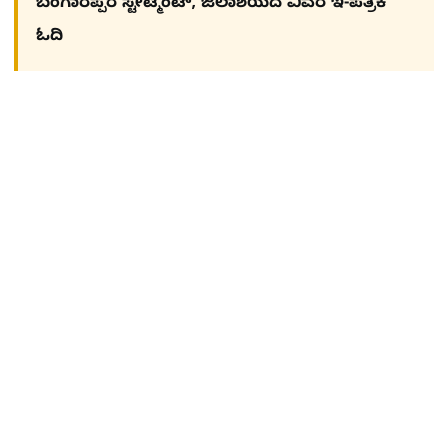
ಬಂಗಾರಪ್ಪರ ಸ್ಟೇಟ್ಮೆಂಟ್, ಜಲಾಶಯದ ವಿವರ ಇ-ಪತ್ರಿಕೆ
ಓದಿ