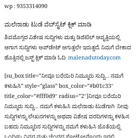
wp : 9353314090
ಮಲೆನಾಡು ಟುಡೆ ವೆಬ್​ಸೈಟ್​ ಕ್ಲಿಕ್ ಮಾಡಿ
ಶಿವಮೊಗ್ಗದ ವಿಶೇಷ ಸುದ್ದಿಗಳು ಮತ್ತು ಡಿಜಿಟಿಲ್​ ಆವೃತ್ತಿಯಲ್ಲಿ
ಆಗಾಗ ಸುದ್ದಿಗಳು ಅಪ್​ಡೇಟ್ ಆಗುತ್ತಲೇ ಇರುತ್ತದೆ. ನಿಮಗೆ ಬೇಕಾದ
ಹೊತ್ತಿನಲ್ಲಿ ಜಸ್ಟ್ ಕ್ಲಿಕ್ ಮಾಡಿ ಓದಿ
malenadutoday.com
[su_box title=”ನೀವೂ ಬರೆಯಿರಿ ನಿಮ್ಮೂರು ಸುದ್ದಿ… ನಮಗೆ
ಕಳುಹಿಸಿ” style=”glass” box_color=”#b01c33″
title_color=”#fff0d9″ radius=”2″]ನೀವೂ ಬರೆಯಿರಿ
ನಿಮ್ಮೂರು ಸುದ್ದಿ… ನಮಗೆ ಕಳುಹಿಸಿ ಮಲೆನಾಡು ಟುಡೆಗಾಗಿ ನೀವು
ಸುದ್ದಿಗಳನ್ನು ಲೇಖನಗಳನ್ನು ಅಥವಾ ವಿಶೇಷ ವರದಿಗಳನ್ನು ಕಳಹಿಸ
ಬಹದು ನಿಮ್ಮೂರಿನ ಸುದ್ದಿಗಳನ್ನು ನಮಗೆ ಕಳುಹಿಸಿ ಜೊತೆಯಲ್ಲಿ