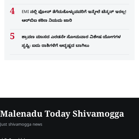
EMI ನಲ್ಲಿ ಫೋನ್​ ತೆಗೆದುಕೊಳ್ಳುವವರಿಗೆ ಇನ್ಮೇಲೆ ಟೆನ್ಶನ್​ ಇರಲ್ಲ!
ಆರ್‌ಬಿಐ ಕಠಿಣ ನಿಯಮ ಜಾರಿ
ಶ್ರಾವಣ ಮಾಸದ ಎರಡನೇ ಸೋಮವಾರ ವಿಶೇಷ ಯೋಗಗಳ
ಸೃಷ್ಟಿ: ಐದು ರಾಶಿಗಳಿಗೆ ಅದೃಷ್ಟದ ಬಾಗಿಲು
Malenadu Today Shivamogga
Just shivamogga news