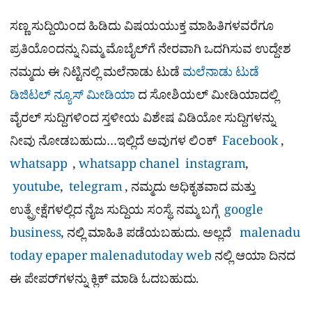
ಸಣ್ಣ ಸುದ್ದಿಯಿಂದ ಹಿಡಿದು ವಿಷಯಯುಕ್ತ ಮಾಹಿತಿಗಳವರೆಗೂ
ಪ್ರತಿಯೊಂದನ್ನು ನಿಮ್ಮ ಮೊಬೈಲ್​ಗೆ ನೇರವಾಗಿ ಒದಗಿಸುವ ಉದ್ದೇಶ
ನಮ್ಮದು ಈ ನಿಟ್ಟಿನಲ್ಲಿ ಮಲೆನಾಡು ಟುಡೆ
ಮಲೆನಾಡು ಟುಡೆ
ಡಿಜಿಟಲ್ ನ್ಯೂಸ್ ಮೀಡಿಯಾ
ದ ಸೋಶಿಯಲ್​ ಮೀಡಿಯಾದಲ್ಲಿ
ವೈರಲ್​ ಸುದ್ದಿಗಳಿಂದ ಸ್ತಳೀಯ ವಿಶೇಷ ವಿಡಿಯೋ ಸುದ್ದಿಗಳನ್ನು
ನೀವು ನೋಡಬಹುದು…ಇಲ್ಲಿದೆ ಅವುಗಳ ಲಿಂಕ್
Facebook
,
whatsapp
,
whatsapp chanel
instagram
,
youtube
,
telegram
, ನಮ್ಮದು ಅಧಿಕೃತವಾದ ಮತ್ತು
ಉತ್ಪ್ರೇಕ್ಷೆಗಳಲ್ಲಿದ ನೈಜ ಸುದ್ದಿಯ ಸಂಸ್ಥೆ. ನಮ್ಮ ಬಗ್ಗೆ
google
business
, ನಲ್ಲಿ ಮಾಹಿತಿ ಪಡೆಯಬಹುದು. ಅಲ್ಲದೆ
malenadu
today epaper
malenadutoday web
ನಲ್ಲಿ ಆಯಾ ದಿನದ
ಈ ಪೇಪರ್​ಗಳನ್ನು ಕ್ಲಿಕ್ ಮಾಡಿ ಓದಬಹುದು.