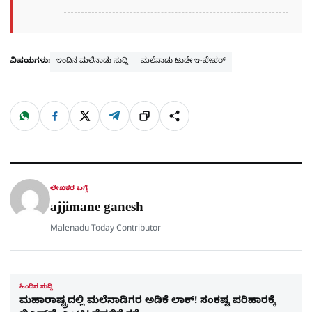
ವಿಷಯಗಳು:
ಇಂದಿನ ಮಲೆನಾಡು ಸುದ್ದಿ
ಮಲೆನಾಡು ಟುಡೇ ಇ-ಪೇಪರ್
W
F
X
T
ಹಂಚಿಕೊಳ್ಳಿ
ಲಿಂ
S
h
a
e
a
c
l
t
e
e
ಕ್
h
s
b
g
A
o
r
a
p
o
a
p
k
m
r
ಲೇಖಕರ ಬಗ್ಗೆ
e
ajjimane ganesh
Malenadu Today Contributor
ಹಿಂದಿನ ಸುದ್ದಿ
ಮಹಾರಾಷ್ಟ್ರದಲ್ಲಿ ಮಲೆನಾಡಿಗರ ಅಡಿಕೆ ಲಾಕ್! ಸಂಕಷ್ಟ ಪರಿಹಾರಕ್ಕೆ