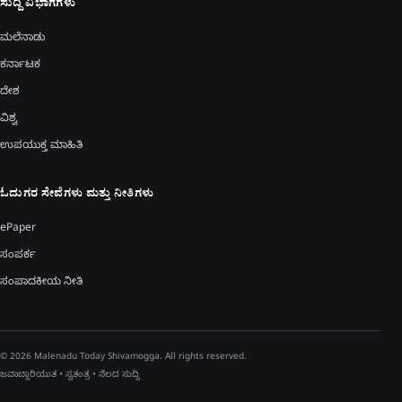
ಸುದ್ದಿ ವಿಭಾಗಗಳು
ಮಲೆನಾಡು
ಕರ್ನಾಟಕ
ದೇಶ
ವಿಶ್ವ
ಉಪಯುಕ್ತ ಮಾಹಿತಿ
ಓದುಗರ ಸೇವೆಗಳು ಮತ್ತು ನೀತಿಗಳು
ePaper
ಸಂಪರ್ಕ
ಸಂಪಾದಕೀಯ ನೀತಿ
© 2026 Malenadu Today Shivamogga. All rights reserved.
ಜವಾಬ್ದಾರಿಯುತ • ಸ್ವತಂತ್ರ • ನೆಲದ ಸುದ್ದಿ