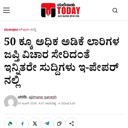
Skip to content
ಮುಖಪುಟ
›
ePaper
›
ಸುದ್ದಿ
50 ಕ್ಕೂ ಅಧಿಕ ಅಡಿಕೆ ಲಾರಿಗಳ
ಜಪ್ತಿ ವಿಚಾರ ಸೇರಿದಂತೆ
ಇನ್ನಿತರೇ ಸುದ್ದಿಗಳು ಇ-ಪೇಪರ್​​
ನಲ್ಲಿ
ವರದಿ:
ajjimane ganesh
20 ಜೂನ್ 2026, 4:07 ಅಪರಾಹ್ನ · 6 ನಿಮಿಷ ಓದು
W
F
X
T
ಹಂಚಿಕೊಳ್ಳಿ
ಲಿಂ
S
h
a
e