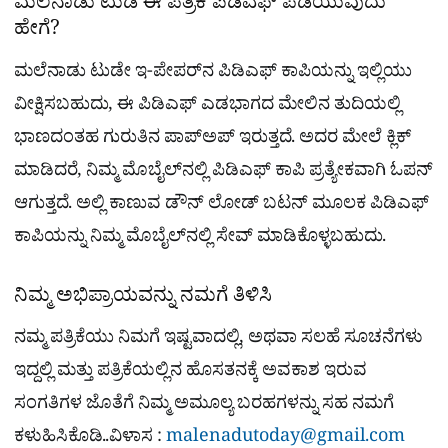
ಮಲೆನಾಡು ಟುಡೆ ಈ ಪತ್ರಿಕೆ ಪಿಡಿಎಫ್​ ಪಡೆಯುವುದು
ಹೇಗೆ?
ಮಲೆನಾಡು ಟುಡೇ ಇ-ಪೇಪರ್​ನ ಪಿಡಿಎಫ್​ ಕಾಪಿಯನ್ನು ಇಲ್ಲಿಯು
ವೀಕ್ಷಿಸಬಹುದು, ಈ ಪಿಡಿಎಫ್​ ಎಡಭಾಗದ ಮೇಲಿನ ತುದಿಯಲ್ಲಿ
ಭಾಣದಂತಹ ಗುರುತಿನ ಪಾಪ್​ಅಪ್​ ಇರುತ್ತದೆ. ಅದರ ಮೇಲೆ ಕ್ಲಿಕ್
ಮಾಡಿದರೆ, ನಿಮ್ಮ ಮೊಬೈಲ್​ನಲ್ಲಿ ಪಿಡಿಎಫ್​ ಕಾಪಿ ಪ್ರತ್ಯೇಕವಾಗಿ ಓಪನ್​
ಆಗುತ್ತದೆ. ಅಲ್ಲಿ ಕಾಣುವ ಡೌನ್​ ಲೋಡ್​ ಬಟನ್​ ಮೂಲಕ ಪಿಡಿಎಫ್​
ಕಾಪಿಯನ್ನು ನಿಮ್ಮ ಮೊಬೈಲ್​​ನಲ್ಲಿ ಸೇವ್ ಮಾಡಿಕೊಳ್ಳಬಹುದು.
ನಿಮ್ಮ ಅಭಿಪ್ರಾಯವನ್ನು ನಮಗೆ ತಿಳಿಸಿ
ನಮ್ಮ ಪತ್ರಿಕೆಯು ನಿಮಗೆ ಇಷ್ಟವಾದಲ್ಲಿ, ಅಥವಾ ಸಲಹೆ ಸೂಚನೆಗಳು
ಇದ್ದಲ್ಲಿ ಮತ್ತು ಪತ್ರಿಕೆಯಲ್ಲಿನ ಹೊಸತನಕ್ಕೆ ಅವಕಾಶ ಇರುವ
ಸಂಗತಿಗಳ ಜೊತೆಗೆ ನಿಮ್ಮ ಅಮೂಲ್ಯ ಬರಹಗಳನ್ನು ಸಹ ನಮಗೆ
ಕಳುಹಿಸಿಕೊಡಿ..ವಿಳಾಸ :
malenadutoday@gmail.com