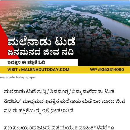
a
p
o
a
p
k
m
r
e
malenadu today epaper
ಮಲೆನಾಡು ಟುಡೆ ಸುದ್ದಿ / ಶಿವಮೊಗ್ಗ / ನಿಮ್ಮ ಮಲೆನಾಡು ಟುಡೆ
ಡಿಜಿಟಲ್ ಮಾಧ್ಯಮದ ಇವತ್ತಿನ ಮಲೆನಾಡು ಟುಡೆ ಜನ ಮನದ ಜೀವ
ನದಿ ಈ ಪತ್ರಿಕೆಯನ್ನು ಇಲ್ಲಿ ನೀಡಲಾಗಿದೆ.
ಸಣ್ಣ ಸುದ್ದಿಯಿಂದ ಹಿಡಿದು ವಿಷಯಯುಕ್ತ ಮಾಹಿತಿಗಳವರೆಗೂ