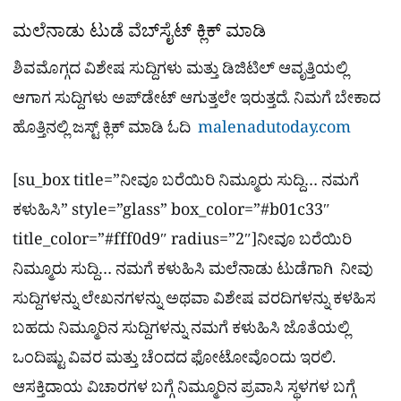
ಮಲೆನಾಡು ಟುಡೆ ವೆಬ್​ಸೈಟ್​ ಕ್ಲಿಕ್ ಮಾಡಿ
ಶಿವಮೊಗ್ಗದ ವಿಶೇಷ ಸುದ್ದಿಗಳು ಮತ್ತು ಡಿಜಿಟಿಲ್​ ಆವೃತ್ತಿಯಲ್ಲಿ
ಆಗಾಗ ಸುದ್ದಿಗಳು ಅಪ್​ಡೇಟ್ ಆಗುತ್ತಲೇ ಇರುತ್ತದೆ. ನಿಮಗೆ ಬೇಕಾದ
ಹೊತ್ತಿನಲ್ಲಿ ಜಸ್ಟ್ ಕ್ಲಿಕ್ ಮಾಡಿ ಓದಿ
malenadutoday.com
[su_box title=”ನೀವೂ ಬರೆಯಿರಿ ನಿಮ್ಮೂರು ಸುದ್ದಿ… ನಮಗೆ
ಕಳುಹಿಸಿ” style=”glass” box_color=”#b01c33″
title_color=”#fff0d9″ radius=”2″]ನೀವೂ ಬರೆಯಿರಿ
ನಿಮ್ಮೂರು ಸುದ್ದಿ… ನಮಗೆ ಕಳುಹಿಸಿ ಮಲೆನಾಡು ಟುಡೆಗಾಗಿ ನೀವು
ಸುದ್ದಿಗಳನ್ನು ಲೇಖನಗಳನ್ನು ಅಥವಾ ವಿಶೇಷ ವರದಿಗಳನ್ನು ಕಳಹಿಸ
ಬಹದು ನಿಮ್ಮೂರಿನ ಸುದ್ದಿಗಳನ್ನು ನಮಗೆ ಕಳುಹಿಸಿ ಜೊತೆಯಲ್ಲಿ
ಒಂದಿಷ್ಟು ವಿವರ ಮತ್ತು ಚೆಂದದ ಫೋಟೋವೊಂದು ಇರಲಿ.
ಆಸಕ್ತಿದಾಯ ವಿಚಾರಗಳ ಬಗ್ಗೆ ನಿಮ್ಮೂರಿನ ಪ್ರವಾಸಿ ಸ್ಥಳಗಳ ಬಗ್ಗೆ