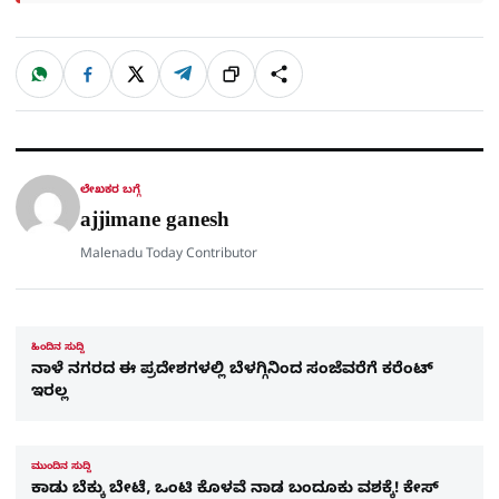
W
F
X
T
ಹಂಚಿಕೊಳ್ಳಿ
ಲಿಂ
S
h
a
e
a
c
l
t
e
e
ಕ್
h
s
b
g
A
o
r
a
p
o
a
p
k
m
r
ಲೇಖಕರ ಬಗ್ಗೆ
e
ajjimane ganesh
Malenadu Today Contributor
ಹಿಂದಿನ ಸುದ್ದಿ
ನಾಳೆ ನಗರದ ಈ ಪ್ರದೇಶಗಳಲ್ಲಿ ಬೆಳಗ್ಗಿನಿಂದ ಸಂಜೆವರೆಗೆ ಕರೆಂಟ್​​
ಇರಲ್ಲ
ಮುಂದಿನ ಸುದ್ದಿ
ಕಾಡು ಬೆಕ್ಕು ಬೇಟೆ, ಒಂಟಿ ಕೊಳವೆ ನಾಡ ಬಂದೂಕು ವಶಕ್ಕೆ! ಕೇಸ್​