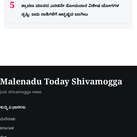
ಶ್ರಾವಣ ಮಾಸದ ಎರಡನೇ ಸೋಮವಾರ ವಿಶೇಷ ಯೋಗಗಳ
ಸೃಷ್ಟಿ: ಐದು ರಾಶಿಗಳಿಗೆ ಅದೃಷ್ಟದ ಬಾಗಿಲು
Malenadu Today Shivamogga
Just shivamogga news
ಸುದ್ದಿ ವಿಭಾಗಗಳು
ಮಲೆನಾಡು
ಕರ್ನಾಟಕ