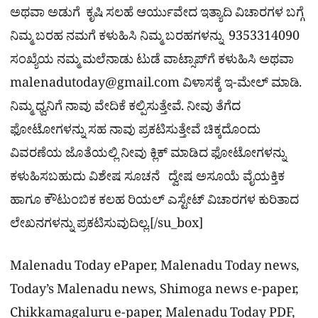
ಅಥವಾ ಅಡುಗೆ ಕೃಷಿ ಸಲಹೆ ಆರ್ಯುವೇದ ಇತ್ಯಾದಿ ವಿಚಾರಗಳ ಬಗ್ಗೆ
ನಿಮ್ಮ ಬರಹ ನಮಗೆ ಕಳುಹಿಸಿ ನಿಮ್ಮ ಬರಹಗಳನ್ನು 9353314090
ಸಂಖ್ಯೆಯ ನಮ್ಮ ಮಲೆನಾಡು ಟುಡೆ ವಾಟ್ಸಾಪ್‌ಗೆ ಕಳುಹಿಸಿ ಅಥವಾ
malenadutoday@gmail.com
ವಿಳಾಸಕ್ಕೆ ಇ-ಮೇಲ್ ಮಾಡಿ.
ನಿಮ್ಮ ಧ್ವನಿಗೆ ನಾವು ವೇದಿಕೆ ಕಲ್ಪಿಸುತ್ತೇವೆ. ನೀವು ತೆಗೆದ
ಫೋಟೋಗಳನ್ನು ಸಹ ನಾವು ಪ್ರಕಟಿಸುತ್ತೇವೆ ಚಿಕ್ಕದೊಂದು
ವಿವರಣೆಯ ಜೊತೆಯಲ್ಲಿ ನೀವು ಕ್ಲಿಕ್ ಮಾಡಿದ ಫೋಟೋಗಳನ್ನು
ಕಳುಹಿಸಬಹುದು ವಿಶೇಷ ಸೂಚನೆ ದ್ವೇಷ ಅಸೂಯೆ ವೈಯಕ್ತಿಕ
ಹಾಗೂ ಕೌಟುಂಬಿಕ ಕಲಹ ರಿಯಲ್​ ಎಸ್ಟೇಟ್​ ವಿಚಾರಗಳ ಕುರಿತಾದ
ಲೇಖನಗಳನ್ನು ಪ್ರಕಟಿಸುವುದಿಲ್ಲ.[/su_box]
Malenadu Today ePaper, Malenadu Today news,
Today’s Malenadu news, Shimoga news e-paper,
Chikkamagaluru e-paper, Malenadu Today PDF,