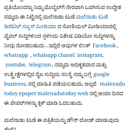
ಪ್ರತಿಯೊಂದನ್ನು ನಿಮ್ಮ ಮೊಬೈಲ್​ಗೆ ನೇರವಾಗಿ ಒದಗಿಸುವ ಉದ್ದೇಶ
ನಮ್ಮದು ಈ ನಿಟ್ಟಿನಲ್ಲಿ ಮಲೆನಾಡು ಟುಡೆ
ಮಲೆನಾಡು ಟುಡೆ
ಡಿಜಿಟಲ್ ನ್ಯೂಸ್ ಮೀಡಿಯಾ
ದ ಸೋಶಿಯಲ್​ ಮೀಡಿಯಾದಲ್ಲಿ
ವೈರಲ್​ ಸುದ್ದಿಗಳಿಂದ ಸ್ತಳೀಯ ವಿಶೇಷ ವಿಡಿಯೋ ಸುದ್ದಿಗಳನ್ನು
ನೀವು ನೋಡಬಹುದು…ಇಲ್ಲಿದೆ ಅವುಗಳ ಲಿಂಕ್
Facebook
,
whatsapp
,
whatsapp chanel
instagram
,
youtube
,
telegram
, ನಮ್ಮದು ಅಧಿಕೃತವಾದ ಮತ್ತು
ಉತ್ಪ್ರೇಕ್ಷೆಗಳಲ್ಲಿದ ನೈಜ ಸುದ್ದಿಯ ಸಂಸ್ಥೆ. ನಮ್ಮ ಬಗ್ಗೆ
google
business
, ನಲ್ಲಿ ಮಾಹಿತಿ ಪಡೆಯಬಹುದು. ಅಲ್ಲದೆ
malenadu
today epaper
malenadutoday web
ನಲ್ಲಿ ಆಯಾ ದಿನದ
ಈ ಪೇಪರ್​ಗಳನ್ನು ಕ್ಲಿಕ್ ಮಾಡಿ ಓದಬಹುದು.
ಮಲೆನಾಡು ಟುಡೆ ಈ ಪತ್ರಿಕೆಯನ್ನು ಡೌನ್​ ಲೋಡ್ ಮಾಡುವುದು