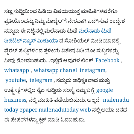
ಸಣ್ಣ ಸುದ್ದಿಯಿಂದ ಹಿಡಿದು ವಿಷಯಯುಕ್ತ ಮಾಹಿತಿಗಳವರೆಗೂ
ಪ್ರತಿಯೊಂದನ್ನು ನಿಮ್ಮ ಮೊಬೈಲ್​ಗೆ ನೇರವಾಗಿ ಒದಗಿಸುವ ಉದ್ದೇಶ
ನಮ್ಮದು ಈ ನಿಟ್ಟಿನಲ್ಲಿ ಮಲೆನಾಡು ಟುಡೆ
ಮಲೆನಾಡು ಟುಡೆ
ಡಿಜಿಟಲ್ ನ್ಯೂಸ್ ಮೀಡಿಯಾ
ದ ಸೋಶಿಯಲ್​ ಮೀಡಿಯಾದಲ್ಲಿ
ವೈರಲ್​ ಸುದ್ದಿಗಳಿಂದ ಸ್ತಳೀಯ ವಿಶೇಷ ವಿಡಿಯೋ ಸುದ್ದಿಗಳನ್ನು
ನೀವು ನೋಡಬಹುದು…ಇಲ್ಲಿದೆ ಅವುಗಳ ಲಿಂಕ್
Facebook
,
whatsapp
,
whatsapp chanel
instagram
,
youtube
,
telegram
, ನಮ್ಮದು ಅಧಿಕೃತವಾದ ಮತ್ತು
ಉತ್ಪ್ರೇಕ್ಷೆಗಳಲ್ಲಿದ ನೈಜ ಸುದ್ದಿಯ ಸಂಸ್ಥೆ. ನಮ್ಮ ಬಗ್ಗೆ
google
business
, ನಲ್ಲಿ ಮಾಹಿತಿ ಪಡೆಯಬಹುದು. ಅಲ್ಲದೆ
malenadu
today epaper
malenadutoday web
ನಲ್ಲಿ ಆಯಾ ದಿನದ
ಈ ಪೇಪರ್​ಗಳನ್ನು ಕ್ಲಿಕ್ ಮಾಡಿ ಓದಬಹುದು.