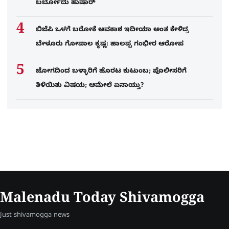
ಬರ್ಬೋದು ಹುಷಾರ್​​
ಬಿಜೆಪಿ ಒಳಗೆ ಬರೋಕೆ ಅವಕಾಶ ಇದೀಯಾ ಅಂತ ಕೇಳಿದ್ರ
ಬೇಳೂರು ಗೋಪಾಲ ಕೃಷ್ಣ: ಹಾಲಪ್ಪ ಗಂಭೀರ ಆರೋಪ
ಜೋಗದಿಂದ ಬಳ್ಳಾರಿಗೆ ಹೊರಟ ಕುಟುಂಬ; ಪೊಲೀಸರಿಗೆ
ತಿಳಿಯಿತು ವಿಷಯ; ಆಮೇಲೆ ಏನಾಯ್ತು?
Malenadu Today Shivamogga
Just shivamogga news