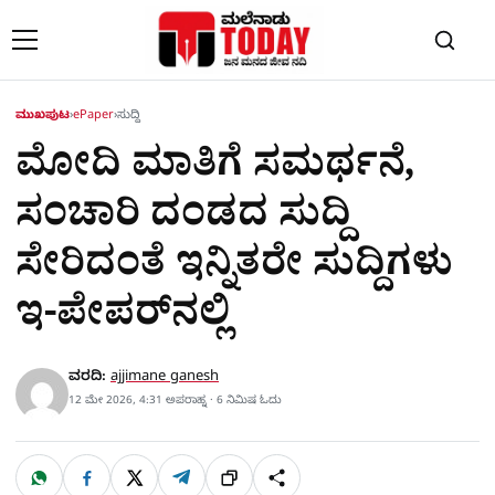
Skip to content
ಮುಖಪುಟ
›
ePaper
›
ಸುದ್ದಿ
ಮೋದಿ ಮಾತಿಗೆ ಸಮರ್ಥನೆ,
ಸಂಚಾರಿ ದಂಡದ ಸುದ್ದಿ
ಸೇರಿದಂತೆ ಇನ್ನಿತರೇ ಸುದ್ದಿಗಳು
ಇ-ಪೇಪರ್​​ನಲ್ಲಿ
ವರದಿ:
ajjimane ganesh
12 ಮೇ 2026, 4:31 ಅಪರಾಹ್ನ · 6 ನಿಮಿಷ ಓದು
W
F
X
T
ಹಂಚಿಕೊಳ್ಳಿ
ಲಿಂ
S
h
a
e