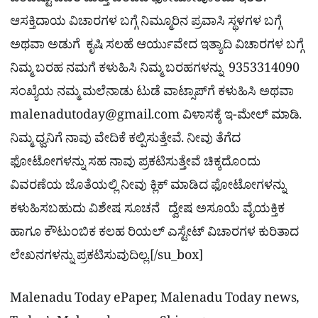
ಒಂದಿಷ್ಟು ವಿವರ ಮತ್ತು ಚೆಂದದ ಫೋಟೋವೊಂದು ಇರಲಿ.
ಆಸಕ್ತಿದಾಯ ವಿಚಾರಗಳ ಬಗ್ಗೆ ನಿಮ್ಮೂರಿನ ಪ್ರವಾಸಿ ಸ್ಥಳಗಳ ಬಗ್ಗೆ
ಅಥವಾ ಅಡುಗೆ ಕೃಷಿ ಸಲಹೆ ಆರ್ಯುವೇದ ಇತ್ಯಾದಿ ವಿಚಾರಗಳ ಬಗ್ಗೆ
ನಿಮ್ಮ ಬರಹ ನಮಗೆ ಕಳುಹಿಸಿ ನಿಮ್ಮ ಬರಹಗಳನ್ನು 9353314090
ಸಂಖ್ಯೆಯ ನಮ್ಮ ಮಲೆನಾಡು ಟುಡೆ ವಾಟ್ಸಾಪ್‌ಗೆ ಕಳುಹಿಸಿ ಅಥವಾ
malenadutoday@gmail.com
ವಿಳಾಸಕ್ಕೆ ಇ-ಮೇಲ್ ಮಾಡಿ.
ನಿಮ್ಮ ಧ್ವನಿಗೆ ನಾವು ವೇದಿಕೆ ಕಲ್ಪಿಸುತ್ತೇವೆ. ನೀವು ತೆಗೆದ
ಫೋಟೋಗಳನ್ನು ಸಹ ನಾವು ಪ್ರಕಟಿಸುತ್ತೇವೆ ಚಿಕ್ಕದೊಂದು
ವಿವರಣೆಯ ಜೊತೆಯಲ್ಲಿ ನೀವು ಕ್ಲಿಕ್ ಮಾಡಿದ ಫೋಟೋಗಳನ್ನು
ಕಳುಹಿಸಬಹುದು ವಿಶೇಷ ಸೂಚನೆ ದ್ವೇಷ ಅಸೂಯೆ ವೈಯಕ್ತಿಕ
ಹಾಗೂ ಕೌಟುಂಬಿಕ ಕಲಹ ರಿಯಲ್​ ಎಸ್ಟೇಟ್​ ವಿಚಾರಗಳ ಕುರಿತಾದ
ಲೇಖನಗಳನ್ನು ಪ್ರಕಟಿಸುವುದಿಲ್ಲ.[/su_box]
Malenadu Today ePaper, Malenadu Today news,