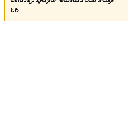
ಬಂಗಾರಪ್ಪರ ಸ್ಟೇಟ್ಮೆಂಟ್, ಜಲಾಶಯದ ವಿವರ ಇ-ಪತ್ರಿಕೆ
ಓದಿ