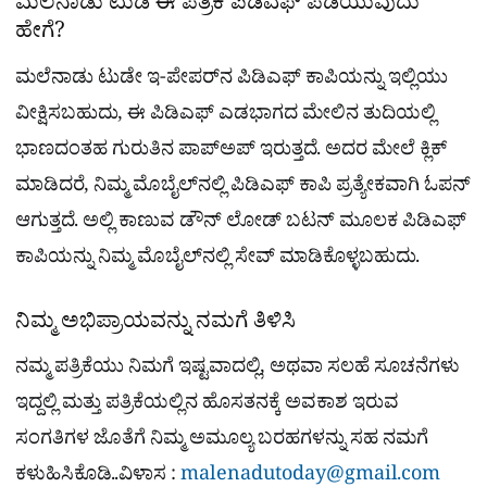
ಮಲೆನಾಡು ಟುಡೆ ಈ ಪತ್ರಿಕೆ ಪಿಡಿಎಫ್​ ಪಡೆಯುವುದು
ಹೇಗೆ?
ಮಲೆನಾಡು ಟುಡೇ ಇ-ಪೇಪರ್​ನ ಪಿಡಿಎಫ್​ ಕಾಪಿಯನ್ನು ಇಲ್ಲಿಯು
ವೀಕ್ಷಿಸಬಹುದು, ಈ ಪಿಡಿಎಫ್​ ಎಡಭಾಗದ ಮೇಲಿನ ತುದಿಯಲ್ಲಿ
ಭಾಣದಂತಹ ಗುರುತಿನ ಪಾಪ್​ಅಪ್​ ಇರುತ್ತದೆ. ಅದರ ಮೇಲೆ ಕ್ಲಿಕ್
ಮಾಡಿದರೆ, ನಿಮ್ಮ ಮೊಬೈಲ್​ನಲ್ಲಿ ಪಿಡಿಎಫ್​ ಕಾಪಿ ಪ್ರತ್ಯೇಕವಾಗಿ ಓಪನ್​
ಆಗುತ್ತದೆ. ಅಲ್ಲಿ ಕಾಣುವ ಡೌನ್​ ಲೋಡ್​ ಬಟನ್​ ಮೂಲಕ ಪಿಡಿಎಫ್​
ಕಾಪಿಯನ್ನು ನಿಮ್ಮ ಮೊಬೈಲ್​​ನಲ್ಲಿ ಸೇವ್ ಮಾಡಿಕೊಳ್ಳಬಹುದು.
ನಿಮ್ಮ ಅಭಿಪ್ರಾಯವನ್ನು ನಮಗೆ ತಿಳಿಸಿ
ನಮ್ಮ ಪತ್ರಿಕೆಯು ನಿಮಗೆ ಇಷ್ಟವಾದಲ್ಲಿ, ಅಥವಾ ಸಲಹೆ ಸೂಚನೆಗಳು
ಇದ್ದಲ್ಲಿ ಮತ್ತು ಪತ್ರಿಕೆಯಲ್ಲಿನ ಹೊಸತನಕ್ಕೆ ಅವಕಾಶ ಇರುವ
ಸಂಗತಿಗಳ ಜೊತೆಗೆ ನಿಮ್ಮ ಅಮೂಲ್ಯ ಬರಹಗಳನ್ನು ಸಹ ನಮಗೆ
ಕಳುಹಿಸಿಕೊಡಿ..ವಿಳಾಸ :
malenadutoday@gmail.com