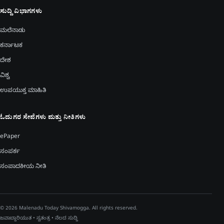
ಸುದ್ದಿ ವಿಭಾಗಗಳು
ಮಲೆನಾಡು
ಕರ್ನಾಟಕ
ದೇಶ
ವಿಶ್ವ
ಉಪಯುಕ್ತ ಮಾಹಿತಿ
ಓದುಗರ ಸೇವೆಗಳು ಮತ್ತು ನೀತಿಗಳು
ePaper
ಸಂಪರ್ಕ
ಸಂಪಾದಕೀಯ ನೀತಿ
© 2026 Malenadu Today Shivamogga. All rights reserved.
ಜವಾಬ್ದಾರಿಯುತ • ಸ್ವತಂತ್ರ • ನೆಲದ ಸುದ್ದಿ