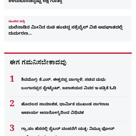
ಕಳೆದುಕೊಂಡಿದ್ದೆಷ್ಟು ಲಕ್ಷ ಗೊತ್ತಾ
ಮುಂದಿನ ಸುದ್ದಿ
ಮಲೆನಾಡಿನ ಮೀನಿನ ರುಚಿ ಹಂಚಿದ್ದ ಸಕ್ರೆಬೈಲ್ ವಿಜಿ ಅಪಘಾತದಲ್ಲಿ
ದುರ್ಮರಣ…
ಈಗ ಗಮನಿಸಬೇಕಾದವು
ಶಿವಮೊಗ್ಗ: ಕೆ.ಎಸ್. ಈಶ್ವರಪ್ಪ ವಾಗ್ದಾಳಿ, ಸಚಿವ ಮಧು
ಬಂಗಾರಪ್ಪರ ಸ್ಟೇಟ್ಮೆಂಟ್, ಜಲಾಶಯದ ವಿವರ ಇ-ಪತ್ರಿಕೆ ಓದಿ
ಹೊದಲದ ಸಾಮಾಜಿಕ, ಧಾರ್ಮಿಕ ಮುಖಂಡ ನಾಗರಾಜ
ಆಚಾರ್ಯ ಅನಾರೋಗ್ಯದಿಂದ ವಿಧಿವಶ
ಗ್ರಾ,ಪಂ ಹೆಸರಲ್ಲಿ ಸೈಬ‌ರ್ ವಂಚನೆಗೆ ಯತ್ನ: ನಿಮ್ಗೂ ಫೋನ್​