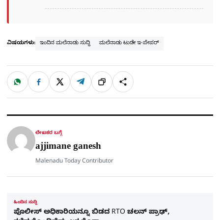
ವಿಷಯಗಳು:
ಇಂದಿನ ಮಲೆನಾಡು ಸುದ್ದಿ
ಮಲೆನಾಡು ಟುಡೇ ಇ-ಪೇಪರ್
W
F
X
T
ಹಂಚಿಕೊಳ್ಳಿ
ಲಿಂ
S
h
a
e
a
c
l
t
e
e
ಕ್
h
s
b
g
A
o
r
a
p
o
a
p
k
m
r
ಲೇಖಕರ ಬಗ್ಗೆ
e
ajjimane ganesh
Malenadu Today Contributor
ಹಿಂದಿನ ಸುದ್ದಿ
ಪೊಲೀಸ್​ ಅಧಿಕಾರಿಯನ್ನೂ ಬಿಡದ RTO ಚಲನ್​​​ ಪ್ರಾಢ್​​,