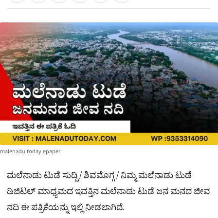
a
c
l
t
e
e
ಕ್
h
s
b
g
A
o
r
a
p
o
a
p
k
m
r
e
malenadu today epaper
ಮಲೆನಾಡು ಟುಡೆ ಸುದ್ದಿ / ಶಿವಮೊಗ್ಗ / ನಿಮ್ಮ ಮಲೆನಾಡು ಟುಡೆ
ಡಿಜಿಟಲ್ ಮಾಧ್ಯಮದ ಇವತ್ತಿನ ಮಲೆನಾಡು ಟುಡೆ ಜನ ಮನದ ಜೀವ
ನದಿ ಈ ಪತ್ರಿಕೆಯನ್ನು ಇಲ್ಲಿ ನೀಡಲಾಗಿದೆ.