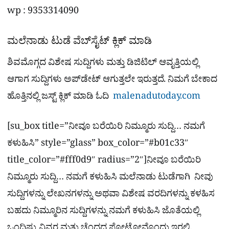
wp : 9353314090
ಮಲೆನಾಡು ಟುಡೆ ವೆಬ್​ಸೈಟ್​ ಕ್ಲಿಕ್ ಮಾಡಿ
ಶಿವಮೊಗ್ಗದ ವಿಶೇಷ ಸುದ್ದಿಗಳು ಮತ್ತು ಡಿಜಿಟಿಲ್​ ಆವೃತ್ತಿಯಲ್ಲಿ
ಆಗಾಗ ಸುದ್ದಿಗಳು ಅಪ್​ಡೇಟ್ ಆಗುತ್ತಲೇ ಇರುತ್ತದೆ. ನಿಮಗೆ ಬೇಕಾದ
ಹೊತ್ತಿನಲ್ಲಿ ಜಸ್ಟ್ ಕ್ಲಿಕ್ ಮಾಡಿ ಓದಿ
malenadutoday.com
[su_box title=”ನೀವೂ ಬರೆಯಿರಿ ನಿಮ್ಮೂರು ಸುದ್ದಿ… ನಮಗೆ
ಕಳುಹಿಸಿ” style=”glass” box_color=”#b01c33″
title_color=”#fff0d9″ radius=”2″]ನೀವೂ ಬರೆಯಿರಿ
ನಿಮ್ಮೂರು ಸುದ್ದಿ… ನಮಗೆ ಕಳುಹಿಸಿ ಮಲೆನಾಡು ಟುಡೆಗಾಗಿ ನೀವು
ಸುದ್ದಿಗಳನ್ನು ಲೇಖನಗಳನ್ನು ಅಥವಾ ವಿಶೇಷ ವರದಿಗಳನ್ನು ಕಳಹಿಸ
ಬಹದು ನಿಮ್ಮೂರಿನ ಸುದ್ದಿಗಳನ್ನು ನಮಗೆ ಕಳುಹಿಸಿ ಜೊತೆಯಲ್ಲಿ