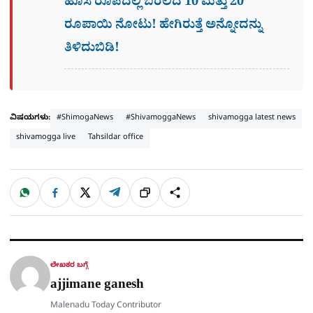
ಹೊಸ ರೂಪದಲ್ಲಿ ಬರಲಿದೆ 10 ಮತ್ತು 20
ರೂಪಾಯಿ ನೋಟು! ಹೇಗಿರುತ್ತೆ ಅನ್ನೋದನ್ನು
ತಿಳಿದುಬಿಡಿ!
ವಿಷಯಗಳು:
#ShimogaNews
#ShivamoggaNews
shivamogga latest news
shivamogga live
Tahsildar office
W
F
X
T
ಹಂಚಿಕೊಳ್ಳಿ
ಲಿಂ
S
h
a
e
a
c
l
t
e
e
ಕ್
h
s
b
g
A
o
r
a
p
o
a
p
k
m
r
ಲೇಖಕರ ಬಗ್ಗೆ
e
ajjimane ganesh
Malenadu Today Contributor