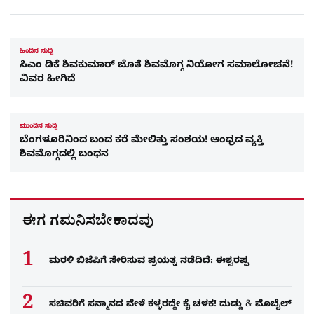
ಹಿಂದಿನ ಸುದ್ದಿ
ಸಿಎಂ ಡಿಕೆ ಶಿವಕುಮಾರ್ ಜೊತೆ ಶಿವಮೊಗ್ಗ ನಿಯೋಗ ಸಮಾಲೋಚನೆ!
ವಿವರ ಹೀಗಿದೆ
ಮುಂದಿನ ಸುದ್ದಿ
ಬೆಂಗಳೂರಿನಿಂದ ಬಂದ ಕರೆ ಮೇಲಿತ್ತು ಸಂಶಯ! ಆಂಧ್ರದ ವ್ಯಕ್ತಿ
ಶಿವಮೊಗ್ಗದಲ್ಲಿ ಬಂಧನ
ಈಗ ಗಮನಿಸಬೇಕಾದವು
ಮರಳಿ ಬಿಜೆಪಿಗೆ ಸೇರಿಸುವ ಪ್ರಯತ್ನ ನಡೆದಿದೆ: ಈಶ್ವರಪ್ಪ
ಸಚಿವರಿಗೆ ಸನ್ಮಾನದ ವೇಳೆ ಕಳ್ಳರದ್ದೇ ಕೈ ಚಳಕ! ದುಡ್ಡು & ಮೊಬೈಲ್​