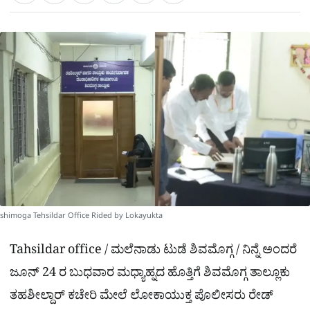
a
c
l
t
e
e
ಕ್
h
s
b
g
A
o
r
a
p
o
a
p
k
m
r
e
shimoga Tehsildar Office Rided by Lokayukta
Tahsildar office / ಮಲೆನಾಡು ಟುಡೆ ಶಿವಮೊಗ್ಗ / ನಿನ್ನೆ ಅಂದರೆ
ಜೂನ್ 24 ರ ಬುಧವಾರ ಮಧ್ಯಾಹ್ನದ ಹೊತ್ತಿಗೆ ಶಿವಮೊಗ್ಗ ತಾಲ್ಲೂಕು
ತಹಶೀಲ್ದಾರ್ ಕಚೇರಿ ಮೇಲೆ ಲೋಕಾಯುಕ್ತ ಪೊಲೀಸರು ರೇಡ್