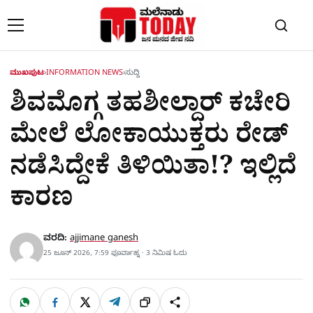
Skip to content
ಮುಖಪುಟ
›
INFORMATION NEWS
›
ಸುದ್ದಿ
ಶಿವಮೊಗ್ಗ ತಹಶೀಲ್ದಾರ್ ಕಚೇರಿ
ಮೇಲೆ ಲೋಕಾಯುಕ್ತರು ರೇಡ್​
ನಡೆಸಿದ್ದೇಕೆ ತಿಳಿಯಿತಾ!? ಇಲ್ಲಿದೆ
ಕಾರಣ
ವರದಿ:
ajjimane ganesh
25 ಜೂನ್ 2026, 7:59 ಫೂರ್ವಾಹ್ನ · 3 ನಿಮಿಷ ಓದು
W
F
X
T
ಹಂಚಿಕೊಳ್ಳಿ
ಲಿಂ
S
h
a
e