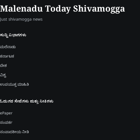
Malenadu Today Shivamogga
Just shivamogga news
ಸುದ್ದಿ ವಿಭಾಗಗಳು
ಮಲೆನಾಡು
ಕರ್ನಾಟಕ
ದೇಶ
ವಿಶ್ವ
ಉಪಯುಕ್ತ ಮಾಹಿತಿ
ಓದುಗರ ಸೇವೆಗಳು ಮತ್ತು ನೀತಿಗಳು
ePaper
ಸಂಪರ್ಕ
ಸಂಪಾದಕೀಯ ನೀತಿ