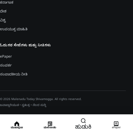
ಕರ್ನಾಟಕ
ದೇಶ
ವಿಶ್ವ
ಉಪಯುಕ್ತ ಮಾಹಿತಿ
ಓದುಗರ ಸೇವೆಗಳು ಮತ್ತು ನೀತಿಗಳು
ePaper
ಸಂಪರ್ಕ
ಸಂಪಾದಕೀಯ ನೀತಿ
© 2026 Malenadu Today Shivamogga. All rights reserved.
ಜವಾಬ್ದಾರಿಯುತ • ಸ್ವತಂತ್ರ • ನೆಲದ ಸುದ್ದಿ
ಹುಡುಕಿ
ಮುಖಪುಟ
ಮಲೆನಾಡು
ePaper