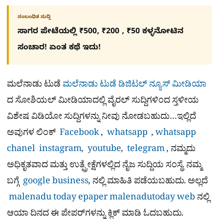
ಸಂಬಂಧಿತ ಸುದ್ದಿ
ಸಾಗರ ಪೇಟೆಯಲ್ಲಿ ₹500, ₹200 , ₹50 ಕಳ್ಳನೋಟಿನ
ಸಂಚಾರ! ಏಂತ ಕಥೆ ಇದು!
ಮಲೆನಾಡು ಟುಡೆ
ಮಲೆನಾಡು ಟುಡೆ ಡಿಜಿಟಲ್ ನ್ಯೂಸ್ ಮೀಡಿಯಾ
ದ ಸೋಶಿಯಲ್​ ಮೀಡಿಯಾದಲ್ಲಿ ವೈರಲ್​ ಸುದ್ದಿಗಳಿಂದ ಸ್ತಳೀಯ
ವಿಶೇಷ ವಿಡಿಯೋ ಸುದ್ದಿಗಳನ್ನು ನೀವು ನೋಡಬಹುದು…ಇಲ್ಲಿದೆ
ಅವುಗಳ ಲಿಂಕ್
Facebook
,
whatsapp
,
whatsapp
chanel
instagram
,
youtube
,
telegram
, ನಮ್ಮದು
ಅಧಿಕೃತವಾದ ಮತ್ತು ಉತ್ಪ್ರೇಕ್ಷೆಗಳಲ್ಲಿದ ನೈಜ ಸುದ್ದಿಯ ಸಂಸ್ಥೆ. ನಮ್ಮ
ಬಗ್ಗೆ
google business
, ನಲ್ಲಿ ಮಾಹಿತಿ ಪಡೆಯಬಹುದು. ಅಲ್ಲದೆ
malenadu today epaper
malenadutoday web
ನಲ್ಲಿ
ಆಯಾ ದಿನದ ಈ ಪೇಪರ್​ಗಳನ್ನು ಕ್ಲಿಕ್ ಮಾಡಿ ಓದಬಹುದು.