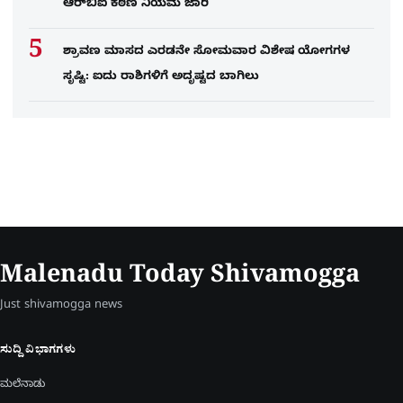
ಆರ್‌ಬಿಐ ಕಠಿಣ ನಿಯಮ ಜಾರಿ
ಶ್ರಾವಣ ಮಾಸದ ಎರಡನೇ ಸೋಮವಾರ ವಿಶೇಷ ಯೋಗಗಳ
ಸೃಷ್ಟಿ: ಐದು ರಾಶಿಗಳಿಗೆ ಅದೃಷ್ಟದ ಬಾಗಿಲು
Malenadu Today Shivamogga
Just shivamogga news
ಸುದ್ದಿ ವಿಭಾಗಗಳು
ಮಲೆನಾಡು