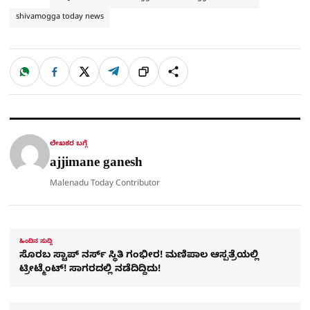
shivamogga today news
W
F
X
T
ಹಂಚಿಕೊಳ್ಳಿ
ಲಿಂ
S
h
a
e
a
c
l
t
e
e
ಕ್
h
s
b
g
A
o
r
a
p
o
a
p
k
m
r
ಲೇಖಕರ ಬಗ್ಗೆ
e
ajjimane ganesh
Malenadu Today Contributor
ಹಿಂದಿನ ಸುದ್ದಿ
ಸೊರಬ ಸ್ಟಾಪ್ ನರ್ಸ್​ ಸ್ಥಿತಿ ಗಂಭೀರ​! ಮಣಿಪಾಲ ಆಸ್ಪತ್ರೆಯಲ್ಲಿ
ಟ್ರೀಟ್ಮೆಂಟ್! ಸಾಗರದಲ್ಲಿ ನಡೆದಿದ್ದಿದು!