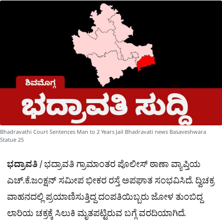
a
p
o
a
p
k
m
r
e
Bhadravathi Court Sentences Man to 2 Years Jail Bhadravati news Basaveshwara
Statue 25
ಭದ್ರಾವತಿ /
ಭದ್ರಾವತಿ ಗ್ರಾಮಾಂತರ ಪೊಲೀಸ್ ಠಾಣಾ ವ್ಯಾಪ್ತಿಯ
ಎಚ್.ಕೆ.ಜಂಕ್ಷನ್ ಸಮೀಪ ಭೀಕರ ರಸ್ತೆ ಅಪಘಾತ ಸಂಭವಿಸಿದೆ. ದ್ವಿಚಕ್ರ
ವಾಹನದಲ್ಲಿ ಪ್ರಯಾಣಿಸುತ್ತಿದ್ದ ದಂಪತಿಯಿಬ್ಬರು ಜೋಳ ತುಂಬಿದ್ದ
ಲಾರಿಯ ಚಕ್ರಕ್ಕೆ ಸಿಲುಕಿ ಮೃತಪಟ್ಟಿರುವ ಬಗ್ಗೆ ವರದಿಯಾಗಿದೆ.