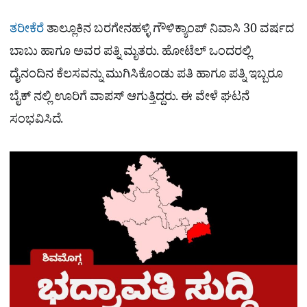
ತರೀಕೆರೆ
ತಾಲ್ಲೂಕಿನ ಬರಗೇನಹಳ್ಳಿ ಗೌಳಿಕ್ಯಾಂಪ್ ನಿವಾಸಿ 30 ವರ್ಷದ
ಬಾಬು ಹಾಗೂ ಅವರ ಪತ್ನಿ ಮೃತರು. ಹೋಟೆಲ್ ಒಂದರಲ್ಲಿ
ದೈನಂದಿನ ಕೆಲಸವನ್ನು ಮುಗಿಸಿಕೊಂಡು ಪತಿ ಹಾಗೂ ಪತ್ನಿ ಇಬ್ಬರೂ
ಬೈಕ್ ನಲ್ಲಿ ಊರಿಗೆ ವಾಪಸ್ ಆಗುತ್ತಿದ್ದರು. ಈ ವೇಳೆ ಘಟನೆ
ಸಂಭವಿಸಿದೆ.