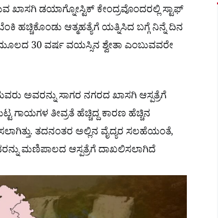
ವ ಖಾಸಗಿ ಡಯಾಗ್ನೋಸ್ಟಿಕ್ ಕೇಂದ್ರವೊಂದರಲ್ಲಿ ಸ್ಟಾಫ್
ಂಕಿ ಹಚ್ಚಿಕೊಂಡು ಆತ್ಮಹತ್ಯೆಗೆ ಯತ್ನಿಸಿದ ಬಗ್ಗೆ ನಿನ್ನೆ ದಿನ
ೂಲದ 30 ವರ್ಷ ವಯಸ್ಸಿನ ಶ್ವೇತಾ ಎಂಬುವವರೇ
ೆಯವರು ಅವರನ್ನು ಸಾಗರ ನಗರದ ಖಾಸಗಿ ಆಸ್ಪತ್ರೆಗೆ
ುಟ್ಟ ಗಾಯಗಳ ತೀವ್ರತೆ ಹೆಚ್ಚಿದ್ದ ಕಾರಣ ಹೆಚ್ಚಿನ
ವಾನಿಸಲಾಗಿತ್ತು. ತದನಂತರ ಅಲ್ಲಿನ ವೈದ್ಯರ ಸಲಹೆಯಂತೆ,
ಅವರನ್ನು ಮಣಿಪಾಲದ ಆಸ್ಪತ್ರೆಗೆ ದಾಖಲಿಸಲಾಗಿದೆ