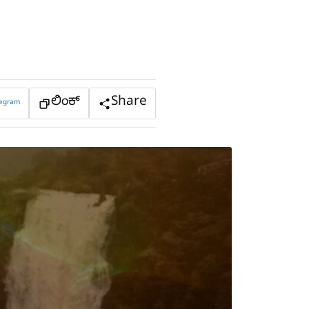
ಲಿಂಕ್
Share
legram