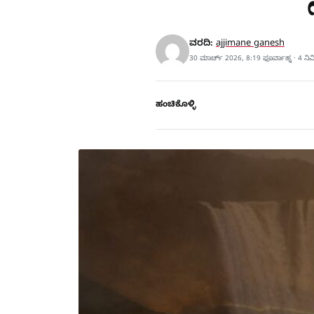
ವರದಿ:
ajjimane ganesh
30 ಮಾರ್ಚ್ 2026, 8:19 ಫೂರ್ವಾಹ್ನ · 4 ನ
ಹಂಚಿಕೊಳ್ಳಿ