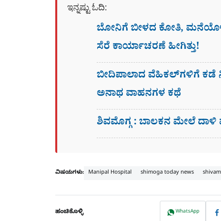
ಇನ್ನಷ್ಟು ಓದಿ:
ಬೋನಿಗೆ ಬೀಳದ ಕೋತಿ, ಮನೆಯೊಳಗೆ
ಸೆರೆ ಕಾರ್ಯಾಚರಣೆ ಹೀಗಿತ್ತು!
ಬೀದಿಪಾಲಾದ ವೆಹಿಕಲ್​ಗಳಿಗೆ ಕಡೆ ನ
ಅನಾಥ ವಾಹನಗಳ ಕಥೆ
ಶಿವಮೊಗ್ಗ : ಬಾಲಕನ ಮೇಲೆ ದಾಳಿ 
ವಿಷಯಗಳು:
Manipal Hospital
shimoga today news
shivam
ಹಂಚಿಕೊಳ್ಳಿ
WhatsApp