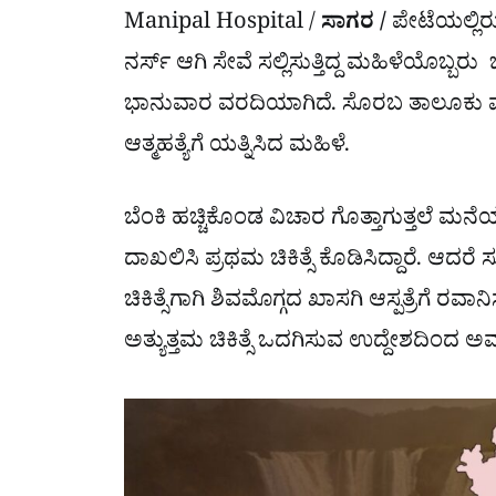
Manipal Hospital /
ಸಾಗರ /
ಪೇಟೆಯಲ್ಲಿರು
ನರ್ಸ್ ಆಗಿ ಸೇವೆ ಸಲ್ಲಿಸುತ್ತಿದ್ದ ಮಹಿಳೆಯೊಬ್ಬರು ಬೆ
ಭಾನುವಾರ ವರದಿಯಾಗಿದೆ. ಸೊರಬ ತಾಲೂಕು ಮ
ಆತ್ಮಹತ್ಯೆಗೆ ಯತ್ನಿಸಿದ ಮಹಿಳೆ.
ಬೆಂಕಿ ಹಚ್ಚಿಕೊಂಡ ವಿಚಾರ ಗೊತ್ತಾಗುತ್ತಲೆ ಮನ
ದಾಖಲಿಸಿ ಪ್ರಥಮ ಚಿಕಿತ್ಸೆ ಕೊಡಿಸಿದ್ದಾರೆ. ಆದರೆ ಸ
ಚಿಕಿತ್ಸೆಗಾಗಿ ಶಿವಮೊಗ್ಗದ ಖಾಸಗಿ ಆಸ್ಪತ್ರೆಗೆ ರ
ಅತ್ಯುತ್ತಮ ಚಿಕಿತ್ಸೆ ಒದಗಿಸುವ ಉದ್ದೇಶದಿಂದ 