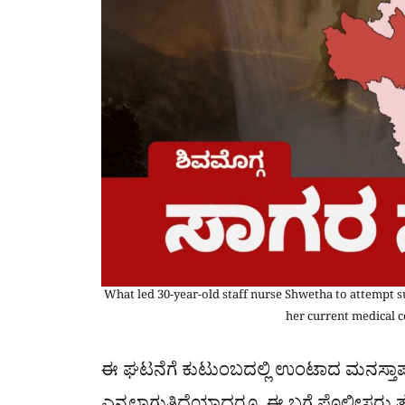
What led 30-year-old staff nurse Shwetha to attempt sui
her current medical c
ಈ ಘಟನೆಗೆ ಕುಟುಂಬದಲ್ಲಿ ಉಂಟಾದ ಮನಸ್ತಾ