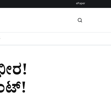
ePaper
S
ಭೀರ​!
ೆಂಟ್!