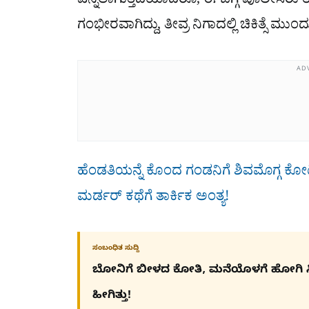
ಎನ್ನಲಾಗುತ್ತಿದೆಯಾದರೂ, ಈ ಬಗ್ಗೆ ಪೊಲೀಸರು ತನಿಖ
ಗಂಭೀರವಾಗಿದ್ದು, ತೀವ್ರ ನಿಗಾದಲ್ಲಿ ಚಿಕಿತ್ಸೆ ಮುಂ
AD
ಹೆಂಡತಿಯನ್ನೆ ಕೊಂದ ಗಂಡನಿಗೆ ಶಿವಮೊಗ್ಗ ಕೋರ್ಟ್
ಮರ್ಡರ್​ ಕಥೆಗೆ ತಾರ್ಕಿಕ ಅಂತ್ಯ!
ಸಂಬಂಧಿತ ಸುದ್ದಿ
ಬೋನಿಗೆ ಬೀಳದ ಕೋತಿ, ಮನೆಯೊಳಗೆ ಹೋಗಿ ಸಿಕ್
ಹೀಗಿತ್ತು!