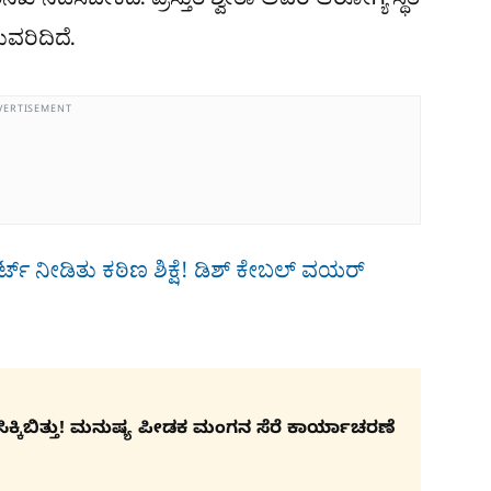
ೆ ನಡೆಸಬೇಕಿದೆ. ಪ್ರಸ್ತುತ ಶ್ವೇತಾ ಅವರ ಆರೋಗ್ಯ ಸ್ಥಿತಿ
ದುವರಿದಿದೆ.
VERTISEMENT
​ ನೀಡಿತು ಕಠಿಣ ಶಿಕ್ಷೆ! ಡಿಶ್​ ಕೇಬಲ್​ ವಯರ್​
ಕಿಬಿತ್ತು! ಮನುಷ್ಯ ಪೀಡಕ ಮಂಗನ ಸೆರೆ ಕಾರ್ಯಾಚರಣೆ