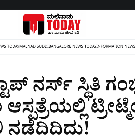
WS TODAY
MALNAD SUDDI
BANGALORE NEWS TODAY
INFORMATION NEW
ಪ್ ನರ್ಸ್​ ಸ್ಥಿತಿ ಗಂ
್ಪತ್ರೆಯಲ್ಲಿ ಟ್ರೀಟ್ಮ
 ನಡೆದಿದ್ದಿದು!