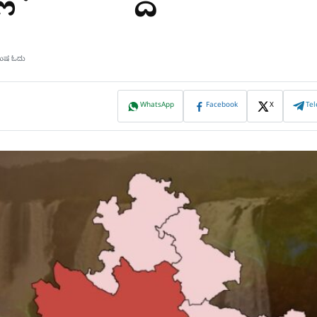
ಿಮಿಷ ಓದು
WhatsApp
Facebook
X
Te