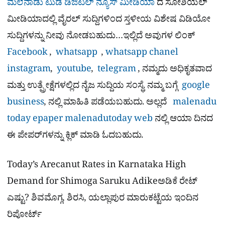
ಮಲೆನಾಡು ಟುಡೆ ಡಿಜಿಟಲ್ ನ್ಯೂಸ್ ಮೀಡಿಯಾ
ದ ಸೋಶಿಯಲ್​
ಮೀಡಿಯಾದಲ್ಲಿ ವೈರಲ್​ ಸುದ್ದಿಗಳಿಂದ ಸ್ತಳೀಯ ವಿಶೇಷ ವಿಡಿಯೋ
ಸುದ್ದಿಗಳನ್ನು ನೀವು ನೋಡಬಹುದು…ಇಲ್ಲಿದೆ ಅವುಗಳ ಲಿಂಕ್
Facebook
,
whatsapp
,
whatsapp chanel
instagram
,
youtube
,
telegram
, ನಮ್ಮದು ಅಧಿಕೃತವಾದ
ಮತ್ತು ಉತ್ಪ್ರೇಕ್ಷೆಗಳಲ್ಲಿದ ನೈಜ ಸುದ್ದಿಯ ಸಂಸ್ಥೆ. ನಮ್ಮ ಬಗ್ಗೆ
google
business
, ನಲ್ಲಿ ಮಾಹಿತಿ ಪಡೆಯಬಹುದು. ಅಲ್ಲದೆ
malenadu
today epaper
malenadutoday web
ನಲ್ಲಿ ಆಯಾ ದಿನದ
ಈ ಪೇಪರ್​ಗಳನ್ನು ಕ್ಲಿಕ್ ಮಾಡಿ ಓದಬಹುದು.
Today’s Arecanut Rates in Karnataka High
Demand for Shimoga Saruku Adikeಅಡಿಕೆ ರೇಟ್
ಎಷ್ಟು? ಶಿವಮೊಗ್ಗ, ಶಿರಸಿ, ಯಲ್ಲಾಪುರ ಮಾರುಕಟ್ಟೆಯ ಇಂದಿನ
ರಿಪೋರ್ಟ್