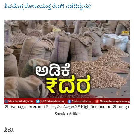
ಶಿವಮೊಗ್ಗ ಲೋಕಾಯುಕ್ತ ರೇಡ್​! ನಡೆದಿದ್ದೇನು?
Shivamogga Arecanut Price, ಶಿವಮೊಗ್ಗ ಅಡಿಕೆ High Demand for Shimoga
Saruku Adike
ಶಿರಸಿ