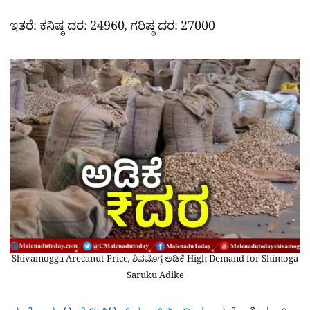
ಇತರೆ: ಕನಿಷ್ಠ ದರ: 24960, ಗರಿಷ್ಠ ದರ: 27000
Shivamogga Arecanut Price, ಶಿವಮೊಗ್ಗ ಅಡಿಕೆ High Demand for Shimoga
Saruku Adike