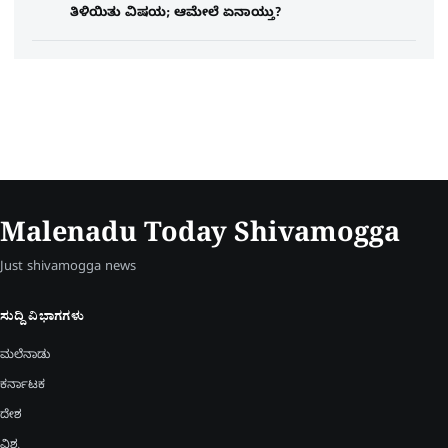
ತಿಳಿಯಿತು ವಿಷಯ; ಆಮೇಲೆ ಏನಾಯ್ತು?
Malenadu Today Shivamogga
Just shivamogga news
ಸುದ್ದಿ ವಿಭಾಗಗಳು
ಮಲೆನಾಡು
ಕರ್ನಾಟಕ
ದೇಶ
ವಿಶ್ವ