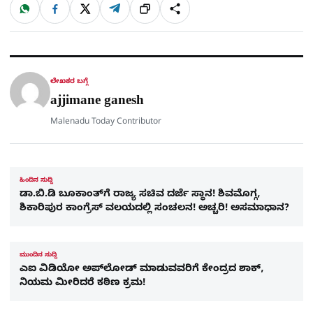
W
F
X
T
ಹಂಚಿಕೊಳ್ಳಿ
ಲಿಂ
S
h
a
e
a
c
l
t
e
e
ಕ್
h
s
b
g
A
o
r
a
p
o
a
p
k
m
r
ಲೇಖಕರ ಬಗ್ಗೆ
e
ajjimane ganesh
Malenadu Today Contributor
ಹಿಂದಿನ ಸುದ್ದಿ
ಡಾ.ಬಿ.ಡಿ ಬೂಕಾಂತ್​ಗೆ ರಾಜ್ಯ ಸಚಿವ ದರ್ಜೆ ಸ್ಥಾನ! ಶಿವಮೊಗ್ಗ,
ಶಿಕಾರಿಪುರ ಕಾಂಗ್ರೆಸ್​ ವಲಯದಲ್ಲಿ ಸಂಚಲನ! ಅಚ್ಚರಿ! ಅಸಮಾಧಾನ?
ಮುಂದಿನ ಸುದ್ದಿ
ಎಐ ವಿಡಿಯೋ ಅಪ್‌ಲೋಡ್ ಮಾಡುವವರಿಗೆ ಕೇಂದ್ರದ ಶಾಕ್,
ನಿಯಮ ಮೀರಿದರೆ ಕಠಿಣ ಕ್ರಮ!