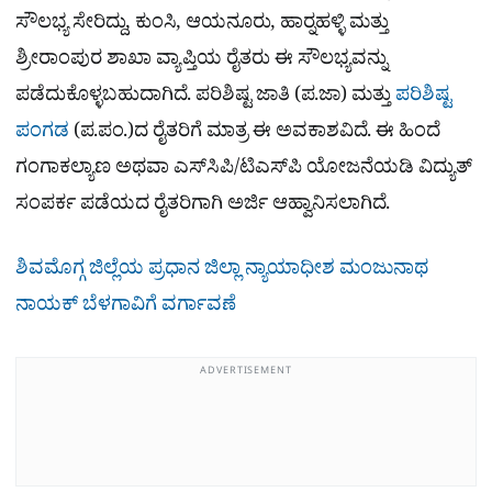
ಸೌಲಭ್ಯ ಸೇರಿದ್ದು, ಕುಂಸಿ, ಆಯನೂರು, ಹಾರ‍್ನಹಳ್ಳಿ ಮತ್ತು
ಶ್ರೀರಾಂಪುರ ಶಾಖಾ ವ್ಯಾಪ್ತಿಯ ರೈತರು ಈ ಸೌಲಭ್ಯವನ್ನು
ಪಡೆದುಕೊಳ್ಳಬಹುದಾಗಿದೆ. ಪರಿಶಿಷ್ಟ ಜಾತಿ (ಪ.ಜಾ) ಮತ್ತು
ಪರಿಶಿಷ್ಟ
ಪಂಗಡ
(ಪ.ಪಂ.)ದ ರೈತರಿಗೆ ಮಾತ್ರ ಈ ಅವಕಾಶವಿದೆ. ಈ ಹಿಂದೆ
ಗಂಗಾಕಲ್ಯಾಣ ಅಥವಾ ಎಸ್‌ಸಿಪಿ/ಟಿಎಸ್‌ಪಿ ಯೋಜನೆಯಡಿ ವಿದ್ಯುತ್
ಸಂಪರ್ಕ ಪಡೆಯದ ರೈತರಿಗಾಗಿ ಅರ್ಜಿ ಆಹ್ವಾನಿಸಲಾಗಿದೆ.
ಶಿವಮೊಗ್ಗ ಜಿಲ್ಲೆಯ ಪ್ರಧಾನ ಜಿಲ್ಲಾ ನ್ಯಾಯಾಧೀಶ ಮಂಜುನಾಥ
ನಾಯಕ್ ಬೆಳಗಾವಿಗೆ ವರ್ಗಾವಣೆ
ADVERTISEMENT