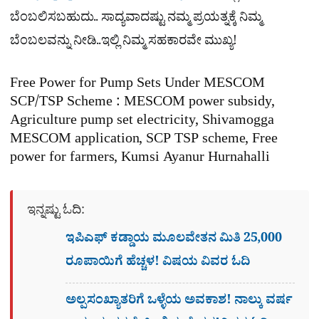
ಬೆಂಬಲಿಸಬಹುದು.. ಸಾದ್ಯವಾದಷ್ಟು ನಮ್ಮ ಪ್ರಯತ್ನಕ್ಕೆ ನಿಮ್ಮ
ಬೆಂಬಲವನ್ನು ನೀಡಿ..ಇಲ್ಲಿ ನಿಮ್ಮ ಸಹಕಾರವೇ ಮುಖ್ಯ!
Free Power for Pump Sets Under MESCOM
SCP/TSP Scheme : MESCOM power subsidy,
Agriculture pump set electricity, Shivamogga
MESCOM application, SCP TSP scheme, Free
power for farmers, Kumsi Ayanur Hurnahalli
ಇನ್ನಷ್ಟು ಓದಿ:
ಇಪಿಎಫ್ ಕಡ್ಡಾಯ ಮೂಲವೇತನ ಮಿತಿ 25,000
ರೂಪಾಯಿಗೆ ಹೆಚ್ಚಳ! ವಿಷಯ ವಿವರ ಓದಿ
ಅಲ್ಪಸಂಖ್ಯಾತರಿಗೆ ಒಳ್ಳೆಯ ಅವಕಾಶ! ನಾಲ್ಕು ವರ್ಷ