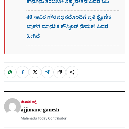
ಕಾನೂನು ತರಬೇತಿ+ ಶಿಷ್ಯ ವೇತನ!ವಿವರ ಓದಿ
40 ಸಾವಿರ ಗೌರವಧನದೊಂದಿಗೆ ಪ್ರತಿ ಶೈಕ್ಷಣಿಕ
ಬ್ಲಾಕ್‌ಗೆ ಮಾನಸಿಕ ಕೌನ್ಸಿಲರ್ ನೇಮಕ! ವಿವರ
ಹೀಗಿದೆ
W
F
X
T
ಹಂಚಿಕೊಳ್ಳಿ
ಲಿಂ
S
h
a
e
a
c
l
t
e
e
ಕ್
h
s
b
g
A
o
r
a
p
o
a
p
k
m
r
ಲೇಖಕರ ಬಗ್ಗೆ
e
ajjimane ganesh
Malenadu Today Contributor