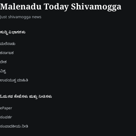
Malenadu Today Shivamogga
Just shivamogga news
ಸುದ್ದಿ ವಿಭಾಗಗಳು
ಮಲೆನಾಡು
ಕರ್ನಾಟಕ
ದೇಶ
ವಿಶ್ವ
ಉಪಯುಕ್ತ ಮಾಹಿತಿ
ಓದುಗರ ಸೇವೆಗಳು ಮತ್ತು ನೀತಿಗಳು
ePaper
ಸಂಪರ್ಕ
ಸಂಪಾದಕೀಯ ನೀತಿ