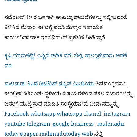
: ಏನಿದು ಪ್ರಕರಣ
ನವೆಂಬರ್ 19 ರ ಒಳಗಾಗಿ ಈ ಎಲ್ಲಾ ದಾಖಲೆಗಳನ್ನು ಸಲ್ಲಿಸುವಂತೆ
ತಿಳಿಸಿದೆ ಮೆಸ್ಕಾಂ. ಈ ಬಗ್ಗೆ ಕುಂಸಿ ಮೆಸ್ಕಾಂ ಸಹಾಯಕ
ಕಾರ್ಯನಿರ್ವಾಹಕ ಇಂಜಿನಿಯರ್ ಪ್ರಕಟಣೆ ನೀಡಿದ್ದಾರೆ
ಕೃಷಿ ಮಾರುಕಟ್ಟೆ! ಎಷ್ಟಿದೆ ಅಡಿಕೆ ದರ! ಜಿಲ್ಲೆ, ತಾಲ್ಲೂಕುವಾರು ಅಡಕೆ
ದರ
ಮಲೆನಾಡು ಟುಡೆ ಡಿಜಿಟಲ್ ನ್ಯೂಸ್ ಮೀಡಿಯಾ
ಶಿವಮೊಗ್ಗವನ್ನೂ
ಕೇಂದ್ರಿಕರಿಸಿಕೊಂಡು ಸ್ಥಳೀಯ ವಿಷಯಗಳಿಂದ ಸಕಲ ವಿಚಾರಗಳನ್ನು
ಜನರಿಗೆ ಮುಟ್ಟಿಸುವ ಮಾಹಿತಿ ಸಂಸ್ಥೆಯಾಗಿದೆ. ನೀವು ನಮ್ಮನ್ನು
Facebook
whatsapp
whatsapp chanel
instagram
youtube
telegram
google business
malenadu
today epaper
malenadutoday web
ನಲ್ಲಿ