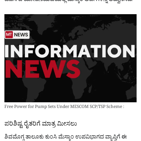
ಟಿಎಸ್‌ಪಿ ಯೋಜನೆಯಡಿಯಲ್ಲಿ ಮೆಸ್ಕಾಂ ಅರ್ಜಿಗಳನ್ನ ಆಹ್ವಾನಿಸಿದೆ.
Free Power for Pump Sets Under MESCOM SCP/TSP Scheme :
ಪರಿಶಿಷ್ಟ ರೈತರಿಗೆ ಮಾತ್ರ ಮೀಸಲು
ಶಿವಮೊಗ್ಗ ತಾಲೂಕು ಕುಂಸಿ ಮೆಸ್ಕಾಂ ಉಪವಿಭಾಗದ ವ್ಯಾಪ್ತಿಗೆ ಈ