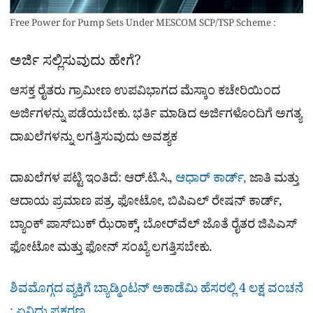
Free Power for Pump Sets Under MESCOM SCP/TSP Scheme :
ಅರ್ಜಿ ಸಲ್ಲಿಸುವುದು ಹೇಗೆ?
ಆಸಕ್ತ ರೈತರು ಗ್ರಾಮೀಣ ಉಪವಿಭಾಗದ ಮೆಸ್ಕಾಂ ಕಚೇರಿಯಿಂದ
ಅರ್ಜಿಗಳನ್ನು ಪಡೆಯಬೇಕು. ಭರ್ತಿ ಮಾಡಿದ ಅರ್ಜಿಗಳೊಂದಿಗೆ ಅಗತ್ಯ
ದಾಖಲೆಗಳನ್ನು ಲಗತ್ತಿಸುವುದು ಅವಶ್ಯಕ
ದಾಖಲೆಗಳ ಪಟ್ಟಿ ಇಂತಿದೆ: ಆರ್.ಟಿ.ಸಿ.,
ಆಧಾರ್ ಕಾರ್ಡ್,
ಜಾತಿ ಮತ್ತು
ಆದಾಯ ಪ್ರಮಾಣ ಪತ್ರ, ಫೋಟೋ, ಬಿಪಿಎಲ್ ರೇಷನ್ ಕಾರ್ಡ್,
ಬ್ಯಾಂಕ್ ಪಾಸ್‌ಬುಕ್ ಝೆರಾಕ್ಸ್, ಬೋರ್‌ವೆಲ್ ಜೊತೆ ರೈತರ ಜಿಪಿಎಸ್
ಫೋಟೋ ಮತ್ತು ಫೋನ್ ಸಂಖ್ಯೆ ಲಗತ್ತಿಸಬೇಕು.
ಶಿವಮೊಗ್ಗದ ವ್ಯಕ್ತಿಗೆ ಬ್ಯಾಡ್ಮಿಂಟನ್ ಅಕಾಡೆಮಿ ಹೆಸರಲ್ಲಿ 4 ಲಕ್ಷ ವಂಚನೆ