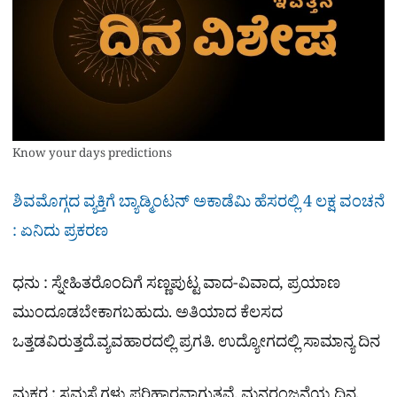
Know your days predictions
ಶಿವಮೊಗ್ಗದ ವ್ಯಕ್ತಿಗೆ ಬ್ಯಾಡ್ಮಿಂಟನ್ ಅಕಾಡೆಮಿ ಹೆಸರಲ್ಲಿ 4 ಲಕ್ಷ ವಂಚನೆ
: ಏನಿದು ಪ್ರಕರಣ
ಧನು : ಸ್ನೇಹಿತರೊಂದಿಗೆ ಸಣ್ಣಪುಟ್ಟ ವಾದ-ವಿವಾದ, ಪ್ರಯಾಣ
ಮುಂದೂಡಬೇಕಾಗಬಹುದು. ಅತಿಯಾದ ಕೆಲಸದ
ಒತ್ತಡವಿರುತ್ತದೆ.ವ್ಯವಹಾರದಲ್ಲಿ ಪ್ರಗತಿ. ಉದ್ಯೋಗದಲ್ಲಿ ಸಾಮಾನ್ಯ ದಿನ