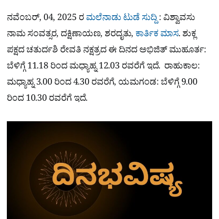
ಕ್
h
s
b
g
A
o
r
a
p
o
a
ನವೆಂಬರ್, 04, 2025 ರ
ಮಲೆನಾಡು ಟುಡೆ ಸುದ್ದಿ
: ವಿಶ್ವಾವಸು
p
k
m
r
ನಾಮ ಸಂವತ್ಸರ, ದಕ್ಷಿಣಾಯಣ, ಶರದೃತು,
ಕಾರ್ತಿಕ ಮಾಸ
. ಶುಕ್ಲ
e
ಪಕ್ಷದ ಚತುರ್ದಶಿ ರೇವತಿ ನಕ್ಷತ್ರದ ಈ ದಿನದ ಅಭಿಜಿತ್ ಮುಹೂರ್ತ:
ಬೆಳಿಗ್ಗೆ 11.18 ರಿಂದ ಮಧ್ಯಾಹ್ನ 12.03 ರವರೆಗೆ ಇದೆ. ರಾಹುಕಾಲ:
ಮಧ್ಯಾಹ್ನ 3.00 ರಿಂದ 4.30 ರವರೆಗೆ, ಯಮಗಂಡ: ಬೆಳಿಗ್ಗೆ 9.00
ರಿಂದ 10.30 ರವರೆಗೆ ಇದೆ.