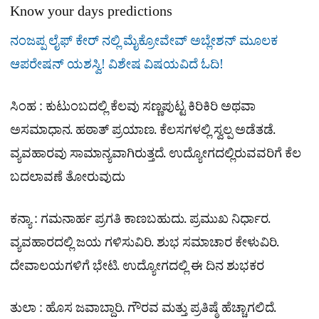
Know your days predictions
ನಂಜಪ್ಪ ಲೈಫ್​ ಕೇರ್​ ನಲ್ಲಿ ಮೈಕ್ರೋವೇವ್ ಅಬ್ಲೇಶನ್ ಮೂಲಕ
ಆಪರೇಷನ್ ಯಶಸ್ವಿ! ವಿಶೇಷ ವಿಷಯವಿದೆ ಓದಿ!
ಸಿಂಹ : ಕುಟುಂಬದಲ್ಲಿ ಕೆಲವು ಸಣ್ಣಪುಟ್ಟ ಕಿರಿಕಿರಿ ಅಥವಾ
ಅಸಮಾಧಾನ. ಹಠಾತ್ ಪ್ರಯಾಣ. ಕೆಲಸಗಳಲ್ಲಿ ಸ್ವಲ್ಪ ಅಡೆತಡೆ.
ವ್ಯವಹಾರವು ಸಾಮಾನ್ಯವಾಗಿರುತ್ತದೆ. ಉದ್ಯೋಗದಲ್ಲಿರುವವರಿಗೆ ಕೆಲ
ಬದಲಾವಣೆ ತೋರುವುದು
ಕನ್ಯಾ : ಗಮನಾರ್ಹ ಪ್ರಗತಿ ಕಾಣಬಹುದು. ಪ್ರಮುಖ ನಿರ್ಧಾರ.
ವ್ಯವಹಾರದಲ್ಲಿ ಜಯ ಗಳಿಸುವಿರಿ. ಶುಭ ಸಮಾಚಾರ ಕೇಳುವಿರಿ.
ದೇವಾಲಯಗಳಿಗೆ ಭೇಟಿ. ಉದ್ಯೋಗದಲ್ಲಿ ಈ ದಿನ ಶುಭಕರ
ತುಲಾ : ಹೊಸ ಜವಾಬ್ದಾರಿ. ಗೌರವ ಮತ್ತು ಪ್ರತಿಷ್ಠೆ ಹೆಚ್ಚಾಗಲಿದೆ.