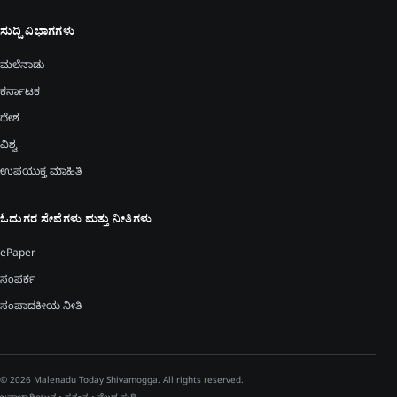
ಸುದ್ದಿ ವಿಭಾಗಗಳು
ಮಲೆನಾಡು
ಕರ್ನಾಟಕ
ದೇಶ
ವಿಶ್ವ
ಉಪಯುಕ್ತ ಮಾಹಿತಿ
ಓದುಗರ ಸೇವೆಗಳು ಮತ್ತು ನೀತಿಗಳು
ePaper
ಸಂಪರ್ಕ
ಸಂಪಾದಕೀಯ ನೀತಿ
© 2026 Malenadu Today Shivamogga. All rights reserved.