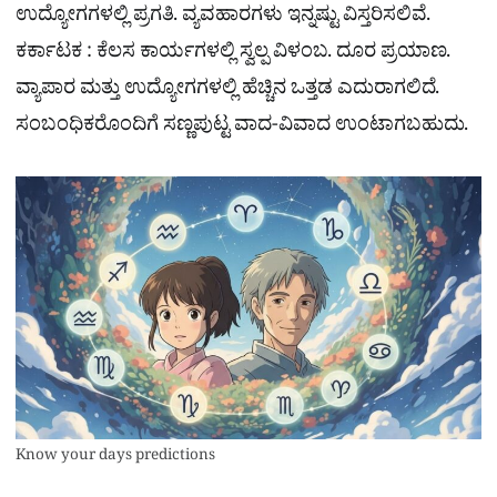
ಉದ್ಯೋಗಗಳಲ್ಲಿ ಪ್ರಗತಿ. ವ್ಯವಹಾರಗಳು ಇನ್ನಷ್ಟು ವಿಸ್ತರಿಸಲಿವೆ.
ಕರ್ಕಾಟಕ : ಕೆಲಸ ಕಾರ್ಯಗಳಲ್ಲಿ ಸ್ವಲ್ಪ ವಿಳಂಬ. ದೂರ ಪ್ರಯಾಣ.
ವ್ಯಾಪಾರ ಮತ್ತು ಉದ್ಯೋಗಗಳಲ್ಲಿ ಹೆಚ್ಚಿನ ಒತ್ತಡ ಎದುರಾಗಲಿದೆ.
ಸಂಬಂಧಿಕರೊಂದಿಗೆ ಸಣ್ಣಪುಟ್ಟ ವಾದ-ವಿವಾದ ಉಂಟಾಗಬಹುದು.
Know your days predictions