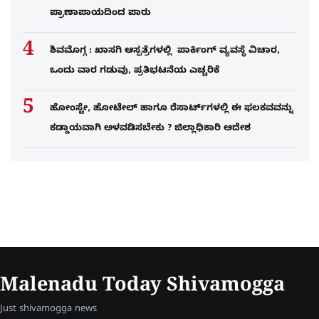
ಪ್ರಾಣಾಪಾಯದಿಂದ ಪಾರು
ಶಿವಮೊಗ್ಗ : ಖಾಸಗಿ ಆಸ್ಪತ್ರೆಗಳಲ್ಲಿ ಪಾರ್ಕಿಂಗ್​ ವ್ಯವಸ್ಥೆ ವಿಚಾರ,
ಒಂದು ವಾರ ಗಡುವು, ಪ್ರತಿಭಟನೆಯ ಎಚ್ಚರಿಕೆ
ಹೋಂಸ್ಟೇ, ಹೋಟೇಲ್ ಹಾಗೂ ರೆಸಾರ್ಟ್‌ಗಳಲ್ಲಿ ಈ ಫಲಕವವನ್ನು
ಕಡ್ಡಾಯವಾಗಿ ಅಳವಡಿಸಬೇಕು ? ಜಿಲ್ಲಾಧಿಕಾರಿ ಆದೇಶ
Malenadu Today Shivamogga
Just shivamogga news