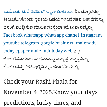
ಮಲೆನಾಡು ಟುಡೆ ಡಿಜಿಟಲ್ ನ್ಯೂಸ್ ಮೀಡಿಯಾ
ಶಿವಮೊಗ್ಗವನ್ನೂ
ಕೇಂದ್ರಿಕರಿಸಿಕೊಂಡು ಸ್ಥಳೀಯ ವಿಷಯಗಳಿಂದ ಸಕಲ ವಿಚಾರಗಳನ್ನು
ಜನರಿಗೆ ಮುಟ್ಟಿಸುವ ಮಾಹಿತಿ ಸಂಸ್ಥೆಯಾಗಿದೆ. ನೀವು ನಮ್ಮನ್ನು
Facebook
whatsapp
whatsapp chanel
instagram
youtube
telegram
google business
malenadu
today epaper
malenadutoday web
ನಲ್ಲಿ
ಬೆಂಬಲಿಸಬಹುದು.. ಸಾದ್ಯವಾದಷ್ಟು ನಮ್ಮ ಪ್ರಯತ್ನಕ್ಕೆ ನಿಮ್ಮ
ಬೆಂಬಲವನ್ನು ನೀಡಿ..ಇಲ್ಲಿ ನಿಮ್ಮ ಸಹಕಾರವೇ ಮುಖ್ಯ!
Check your Rashi Phala for
November 4, 2025.Know your days
predictions, lucky times, and