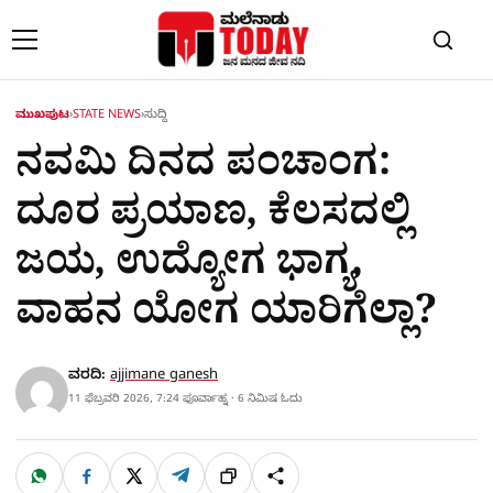
Skip to content
ಮುಖಪುಟ
›
STATE NEWS
›
ಸುದ್ದಿ
ನವಮಿ ದಿನದ ಪಂಚಾಂಗ:
ದೂರ ಪ್ರಯಾಣ, ಕೆಲಸದಲ್ಲಿ
ಜಯ, ಉದ್ಯೋಗ ಭಾಗ್ಯ,
ವಾಹನ ಯೋಗ ಯಾರಿಗೆಲ್ಲಾ?
ವರದಿ:
ajjimane ganesh
11 ಫೆಬ್ರವರಿ 2026, 7:24 ಫೂರ್ವಾಹ್ನ · 6 ನಿಮಿಷ ಓದು
W
F
X
T
ಹಂಚಿಕೊಳ್ಳಿ
ಲಿಂ
S
h
a
e