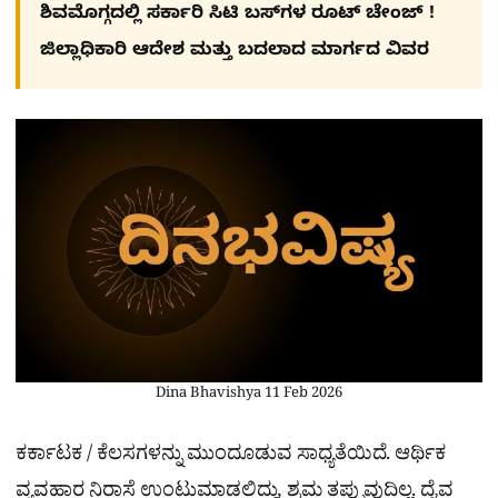
ಶಿವಮೊಗ್ಗದಲ್ಲಿ ಸರ್ಕಾರಿ ಸಿಟಿ ಬಸ್​ಗಳ ರೂಟ್ ಚೇಂಜ್ !
ಜಿಲ್ಲಾಧಿಕಾರಿ ಆದೇಶ ಮತ್ತು ಬದಲಾದ ಮಾರ್ಗದ ವಿವರ
Dina Bhavishya 11 Feb 2026
ಕರ್ಕಾಟಕ / ಕೆಲಸಗಳನ್ನು ಮುಂದೂಡುವ ಸಾಧ್ಯತೆಯಿದೆ. ಆರ್ಥಿಕ
ವ್ಯವಹಾರ ನಿರಾಸೆ ಉಂಟುಮಾಡಲಿದ್ದು, ಶ್ರಮ ತಪ್ಪುವುದಿಲ್ಲ. ದೈವ