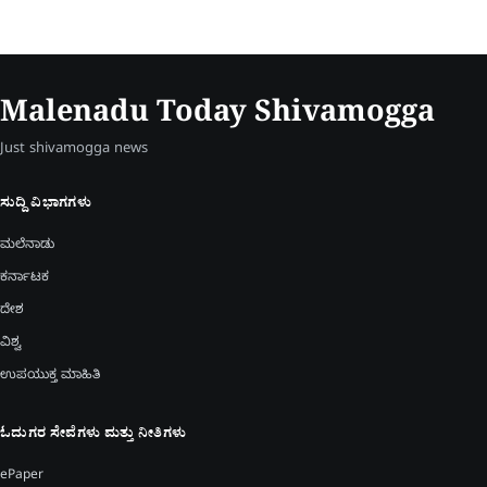
Malenadu Today Shivamogga
Just shivamogga news
ಸುದ್ದಿ ವಿಭಾಗಗಳು
ಮಲೆನಾಡು
ಕರ್ನಾಟಕ
ದೇಶ
ವಿಶ್ವ
ಉಪಯುಕ್ತ ಮಾಹಿತಿ
ಓದುಗರ ಸೇವೆಗಳು ಮತ್ತು ನೀತಿಗಳು
ePaper