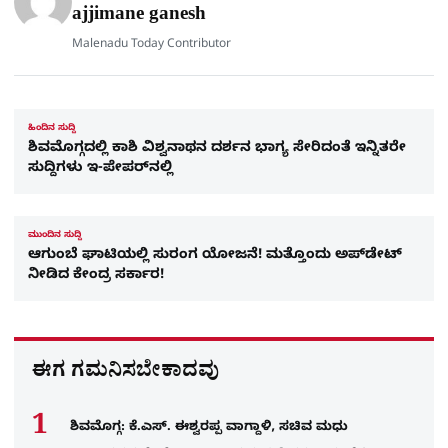
e
ajjimane ganesh
Malenadu Today Contributor
ಹಿಂದಿನ ಸುದ್ದಿ
ಶಿವಮೊಗ್ಗದಲ್ಲಿ ಕಾಶಿ ವಿಶ್ವನಾಥನ ದರ್ಶನ ಭಾಗ್ಯ ಸೇರಿದಂತೆ ಇನ್ನಿತರೇ
ಸುದ್ದಿಗಳು ಇ-ಪೇಪರ್​ನಲ್ಲಿ
ಮುಂದಿನ ಸುದ್ದಿ
ಆಗುಂಬೆ ಘಾಟಿಯಲ್ಲಿ ಸುರಂಗ ಯೋಜನೆ! ಮತ್ತೊಂದು ಅಪ್​ಡೇಟ್
ನೀಡಿದ ಕೇಂದ್ರ ಸರ್ಕಾರ!
ಈಗ ಗಮನಿಸಬೇಕಾದವು
ಶಿವಮೊಗ್ಗ: ಕೆ.ಎಸ್. ಈಶ್ವರಪ್ಪ ವಾಗ್ದಾಳಿ, ಸಚಿವ ಮಧು