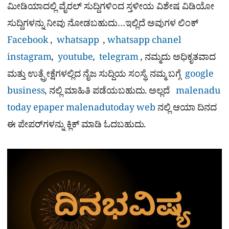
ಮೀಡಿಯಾದಲ್ಲಿ ವೈರಲ್​ ಸುದ್ದಿಗಳಿಂದ ಸ್ತಳೀಯ ವಿಶೇಷ ವಿಡಿಯೋ
ಸುದ್ದಿಗಳನ್ನು ನೀವು ನೋಡಬಹುದು…ಇಲ್ಲಿದೆ ಅವುಗಳ ಲಿಂಕ್
Facebook
,
whatsapp
,
whatsapp chanel
instagram
,
youtube
,
telegram
, ನಮ್ಮದು ಅಧಿಕೃತವಾದ
ಮತ್ತು ಉತ್ಪ್ರೇಕ್ಷೆಗಳಲ್ಲಿದ ನೈಜ ಸುದ್ದಿಯ ಸಂಸ್ಥೆ. ನಮ್ಮ ಬಗ್ಗೆ
google
business
, ನಲ್ಲಿ ಮಾಹಿತಿ ಪಡೆಯಬಹುದು. ಅಲ್ಲದೆ
malenadu
today epaper
malenadutoday web
ನಲ್ಲಿ ಆಯಾ ದಿನದ
ಈ ಪೇಪರ್​ಗಳನ್ನು ಕ್ಲಿಕ್ ಮಾಡಿ ಓದಬಹುದು.