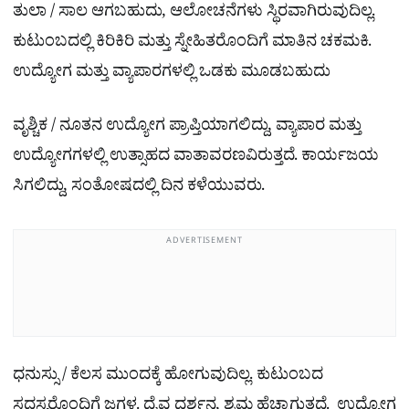
ತುಲಾ / ಸಾಲ ಆಗಬಹುದು, ಆಲೋಚನೆಗಳು ಸ್ಥಿರವಾಗಿರುವುದಿಲ್ಲ.
ಕುಟುಂಬದಲ್ಲಿ ಕಿರಿಕಿರಿ ಮತ್ತು ಸ್ನೇಹಿತರೊಂದಿಗೆ ಮಾತಿನ ಚಕಮಕಿ.
ಉದ್ಯೋಗ ಮತ್ತು ವ್ಯಾಪಾರಗಳಲ್ಲಿ ಒಡಕು ಮೂಡಬಹುದು
ವೃಶ್ಚಿಕ / ನೂತನ ಉದ್ಯೋಗ ಪ್ರಾಪ್ತಿಯಾಗಲಿದ್ದು, ವ್ಯಾಪಾರ ಮತ್ತು
ಉದ್ಯೋಗಗಳಲ್ಲಿ ಉತ್ಸಾಹದ ವಾತಾವರಣವಿರುತ್ತದೆ. ಕಾರ್ಯಜಯ
ಸಿಗಲಿದ್ದು, ಸಂತೋಷದಲ್ಲಿ ದಿನ ಕಳೆಯುವರು.
ADVERTISEMENT
ಧನುಸ್ಸು / ಕೆಲಸ ಮುಂದಕ್ಕೆ ಹೋಗುವುದಿಲ್ಲ. ಕುಟುಂಬದ
ಸದಸ್ಯರೊಂದಿಗೆ ಜಗಳ. ದೈವ ದರ್ಶನ, ಶ್ರಮ ಹೆಚ್ಚಾಗುತ್ತದೆ. ಉದ್ಯೋಗ