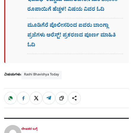
ಇಪಿಎಫ್ ಕಡ್ಡಾಯ ಮೂಲವೇತನ ಮಿತಿ 25,000
ರೂಪಾಯಿಗೆ ಹೆಚ್ಚಳ! ವಿಷಯ ವಿವರ ಓದಿ
ಮೂಡಿಗೆರೆ ಪೊಲೀಸರಿಂದ ಐವರು ಬಾಂಗ್ಲಾ
ಪ್ರಜೆಗಳು ಅರೆಸ್ಟ್! ಪ್ರಕರಣದ ಪೂರ್ಣ ಮಾಹಿತಿ
ಓದಿ
ವಿಷಯಗಳು:
Rashi Bhavishya Today
W
F
X
T
ಹಂಚಿಕೊಳ್ಳಿ
ಲಿಂ
S
h
a
e
a
c
l
t
e
e
ಕ್
h
s
b
g
A
o
r
a
p
o
a
p
k
m
r
ಲೇಖಕರ ಬಗ್ಗೆ