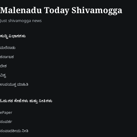
Malenadu Today Shivamogga
Just shivamogga news
ಸುದ್ದಿ ವಿಭಾಗಗಳು
ಮಲೆನಾಡು
ಕರ್ನಾಟಕ
ದೇಶ
ವಿಶ್ವ
ಉಪಯುಕ್ತ ಮಾಹಿತಿ
ಓದುಗರ ಸೇವೆಗಳು ಮತ್ತು ನೀತಿಗಳು
ePaper
ಸಂಪರ್ಕ
ಸಂಪಾದಕೀಯ ನೀತಿ