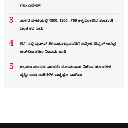
ಗಳು ಎಪೇಸ್!
ಸಾಗರ ಪೇಟೆಯಲ್ಲಿ ₹500, ₹200 , ₹50 ಕಳ್ಳನೋಟಿನ ಸಂಚಾರ!
ಏಂತ ಕಥೆ ಇದು!
EMI ನಲ್ಲಿ ಫೋನ್​ ತೆಗೆದುಕೊಳ್ಳುವವರಿಗೆ ಇನ್ಮೇಲೆ ಟೆನ್ಶನ್​ ಇರಲ್ಲ!
ಆರ್‌ಬಿಐ ಕಠಿಣ ನಿಯಮ ಜಾರಿ
ಶ್ರಾವಣ ಮಾಸದ ಎರಡನೇ ಸೋಮವಾರ ವಿಶೇಷ ಯೋಗಗಳ
ಸೃಷ್ಟಿ: ಐದು ರಾಶಿಗಳಿಗೆ ಅದೃಷ್ಟದ ಬಾಗಿಲು