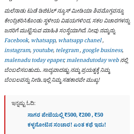
ಮಲೆನಾಡು ಟುಡೆ ಡಿಜಿಟಲ್ ನ್ಯೂಸ್ ಮೀಡಿಯಾ ಶಿವಮೊಗ್ಗವನ್ನೂ
ಕೇಂದ್ರಿಕರಿಸಿಕೊಂಡು ಸ್ಥಳೀಯ ವಿಷಯಗಳಿಂದ, ಸಕಲ ವಿಚಾರಗಳನ್ನು
ಜನರಿಗೆ ಮುಟ್ಟಿಸುವ ಮಾಹಿತಿ ಸಂಸ್ಥೆಯಾಗಿದೆ. ನೀವು ನಮ್ಮನ್ನು
Facebook
,
whatsapp
,
whatsapp chanel
,
instagram
,
youtube
,
telegram
,
google business
,
malenadu today epaper
,
malenadutoday web
ನಲ್ಲಿ
ಬೆಂಬಲಿಸಬಹುದು.. ಸಾದ್ಯವಾದಷ್ಟು ನಮ್ಮ ಪ್ರಯತ್ನಕ್ಕೆ ನಿಮ್ಮ
ಬೆಂಬಲವನ್ನು ನೀಡಿ..ಇಲ್ಲಿ ನಿಮ್ಮ ಸಹಕಾರವೇ ಮುಖ್ಯ!
ಇನ್ನಷ್ಟು ಓದಿ:
ಸಾಗರ ಪೇಟೆಯಲ್ಲಿ ₹500, ₹200 , ₹50
ಕಳ್ಳನೋಟಿನ ಸಂಚಾರ! ಏಂತ ಕಥೆ ಇದು!