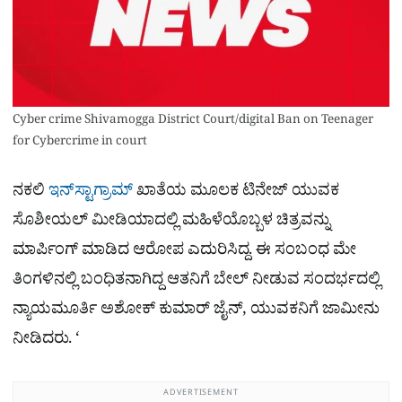
Cyber crime Shivamogga District Court/digital Ban on Teenager
for Cybercrime in court
ನಕಲಿ
ಇನ್‌ಸ್ಟಾಗ್ರಾಮ್
ಖಾತೆಯ ಮೂಲಕ ಟಿನೇಜ್​ ಯುವಕ
ಸೊಶೀಯಲ್ ಮೀಡಿಯಾದಲ್ಲಿ ಮಹಿಳೆಯೊಬ್ಬಳ ಚಿತ್ರವನ್ನು
ಮಾರ್ಪಿಂಗ್​ ಮಾಡಿದ ಆರೋಪ ಎದುರಿಸಿದ್ದ. ಈ ಸಂಬಂಧ ಮೇ
ತಿಂಗಳಿನಲ್ಲಿ ಬಂಧಿತನಾಗಿದ್ದ ಆತನಿಗೆ ಬೇಲ್ ನೀಡುವ ಸಂದರ್ಭದಲ್ಲಿ
ನ್ಯಾಯಮೂರ್ತಿ ಅಶೋಕ್ ಕುಮಾರ್ ಜೈನ್, ಯುವಕನಿಗೆ ಜಾಮೀನು
ನೀಡಿದರು. ‘
ADVERTISEMENT