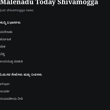
Malenadu Today Shivamogga
Just shivamogga news
ಸುದ್ದಿ ವಿಭಾಗಗಳು
ಮಲೆನಾಡು
ಕರ್ನಾಟಕ
ದೇಶ
ವಿಶ್ವ
ಉಪಯುಕ್ತ ಮಾಹಿತಿ
ಓದುಗರ ಸೇವೆಗಳು ಮತ್ತು ನೀತಿಗಳು
ePaper
ಸಂಪರ್ಕ
ಸಂಪಾದಕೀಯ ನೀತಿ