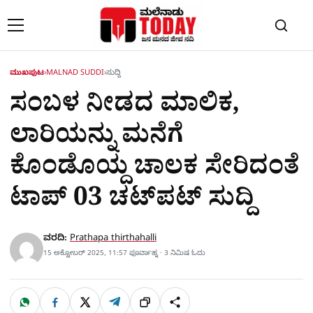
Skip to content
ಮುಖಪುಟ
›
MALNAD SUDDI
›
ಸುದ್ದಿ
ಸಂಬಳ ನೀಡದ ಮಾಲಿಕ,
ಲಾರಿಯನ್ನು ಮನೆಗೆ
ಕೊಂಡೊಯ್ದ ಚಾಲಕ ಸೇರಿದಂತೆ
ಟಾಪ್​ 03 ಚಟ್​ಪಟ್​ ಸುದ್ದಿ
ವರದಿ:
Prathapa thirthahalli
15 ಅಕ್ಟೋಬರ್ 2025, 11:57 ಫೂರ್ವಾಹ್ನ · 3 ನಿಮಿಷ ಓದು
W
F
X
T
ಹಂಚಿಕೊಳ್ಳಿ
ಲಿಂ
S
h
a
e