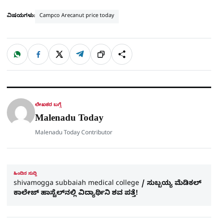
ವಿಷಯಗಳು:
Campco Arecanut price today
W
F
X
T
ಹಂಚಿಕೊಳ್ಳಿ
ಲಿಂ
S
h
a
e
a
c
l
t
e
e
ಕ್
h
s
b
g
A
o
r
a
p
o
a
p
k
m
r
ಲೇಖಕರ ಬಗ್ಗೆ
e
Malenadu Today
Malenadu Today Contributor
ಹಿಂದಿನ ಸುದ್ದಿ
shivamogga subbaiah medical college / ಸುಬ್ಬಯ್ಯ ಮೆಡಿಕಲ್
ಕಾಲೇಜ್​ ಹಾಸ್ಟೆಲ್​ನಲ್ಲಿ ವಿದ್ಯಾರ್ಥಿನಿ ಶವ ಪತ್ತೆ!