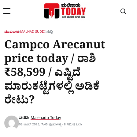
Skip to content
ಮುಖಪುಟ
›
MALNAD SUDDI
›
ಸುದ್ದಿ
Campco Arecanut
price today / ರಾಶಿ
₹58,599 / ಎಷ್ಟಿದೆ
ಮಾರುಕಟ್ಟೆಗಳಲ್ಲಿ ಅಡಿಕೆ
ರೇಟು?
ವರದಿ:
Malenadu Today
03 ಜೂನ್ 2025, 7:45 ಫೂರ್ವಾಹ್ನ · 8 ನಿಮಿಷ ಓದು