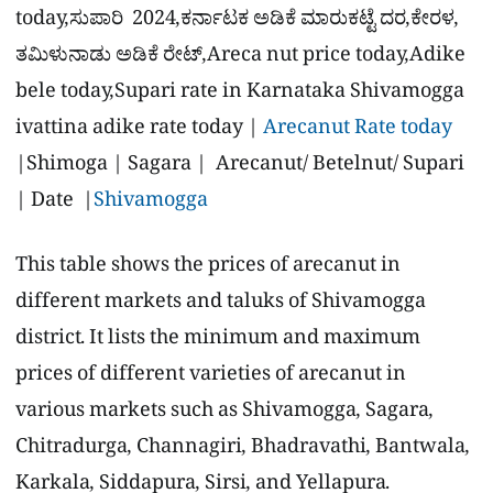
today,ಸುಪಾರಿ 2024,ಕರ್ನಾಟಕ ಅಡಿಕೆ ಮಾರುಕಟ್ಟೆ ದರ,ಕೇರಳ,
ತಮಿಳುನಾಡು ಅಡಿಕೆ ರೇಟ್,Areca nut price today,Adike
bele today,Supari rate in Karnataka Shivamogga
ivattina adike rate today |
Arecanut Rate today
|Shimoga | Sagara | Arecanut/ Betelnut/ Supari
| Date |
Shivamogga
This table shows the prices of arecanut in
different markets and taluks of Shivamogga
district. It lists the minimum and maximum
prices of different varieties of arecanut in
various markets such as Shivamogga, Sagara,
Chitradurga, Channagiri, Bhadravathi, Bantwala,
Karkala, Siddapura, Sirsi, and Yellapura.