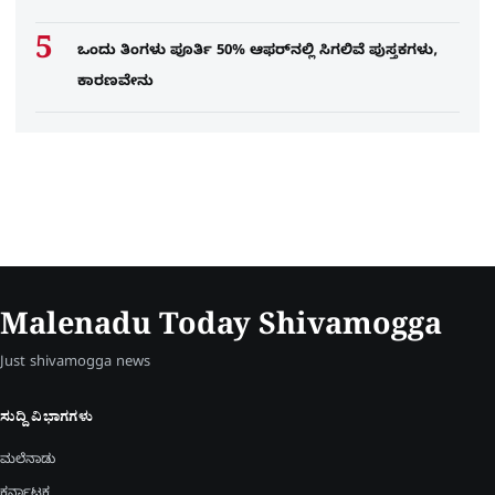
ಒಂದು ತಿಂಗಳು ಪೂರ್ತಿ 50% ಆಫರ್​ನಲ್ಲಿ ಸಿಗಲಿವೆ ಪುಸ್ತಕಗಳು,
ಕಾರಣವೇನು
Malenadu Today Shivamogga
Just shivamogga news
ಸುದ್ದಿ ವಿಭಾಗಗಳು
ಮಲೆನಾಡು
ಕರ್ನಾಟಕ