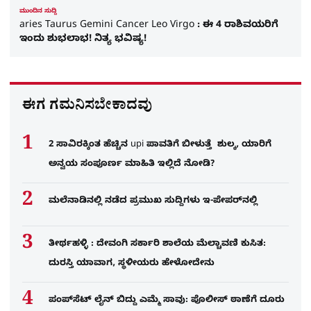
ಮುಂದಿನ ಸುದ್ದಿ
aries Taurus Gemini Cancer Leo Virgo : ಈ 4 ರಾಶಿವಯರಿಗೆ
ಇಂದು ಶುಭಲಾಭ! ನಿತ್ಯ ಭವಿಷ್ಯ!
ಈಗ ಗಮನಿಸಬೇಕಾದವು
2 ಸಾವಿರಕ್ಕಿಂತ ಹೆಚ್ಚಿನ upi ಪಾವತಿಗೆ ಬೀಳುತ್ತೆ ಶುಲ್ಕ, ಯಾರಿಗೆ
ಅನ್ವಯ ಸಂಪೂರ್ಣ ಮಾಹಿತಿ ಇಲ್ಲಿದೆ ನೋಡಿ?
ಮಲೆನಾಡಿನಲ್ಲಿ ನಡೆದ ಪ್ರಮುಖ ಸುದ್ದಿಗಳು ಇ-ಪೇಪರ್​​​​ನಲ್ಲಿ
ತೀರ್ಥಹಳ್ಳಿ : ದೇವಂಗಿ ಸರ್ಕಾರಿ ಶಾಲೆಯ ಮೆಲ್ಚಾವಣಿ ಕುಸಿತ:
ದುರಸ್ತಿ ಯಾವಾಗ, ಸ್ಥಳೀಯರು ಹೇಳೋದೇನು
ಪಂಪ್‌ಸೆಟ್ ಲೈನ್ ಬಿದ್ದು ಎಮ್ಮೆ ಸಾವು: ಪೊಲೀಸ್ ಠಾಣೆಗೆ ದೂರು