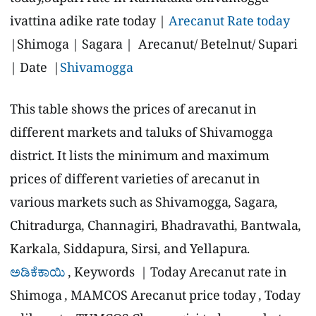
today,Supari rate in Karnataka Shivamogga
ivattina adike rate today |
Arecanut Rate today
|Shimoga | Sagara | Arecanut/ Betelnut/ Supari
| Date |
Shivamogga
This table shows the prices of arecanut in
different markets and taluks of Shivamogga
district. It lists the minimum and maximum
prices of different varieties of arecanut in
various markets such as Shivamogga, Sagara,
Chitradurga, Channagiri, Bhadravathi, Bantwala,
Karkala, Siddapura, Sirsi, and Yellapura.
ಅಡಿಕೆಕಾಯಿ
, Keywords | Today Arecanut rate in
Shimoga , MAMCOS Arecanut price today , Today