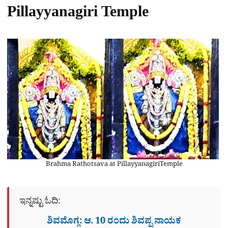
Pillayyanagiri Temple
Brahma Rathotsava at PillayyanagiriTemple
ಇನ್ನಷ್ಟು ಓದಿ:
ಶಿವಮೊಗ್ಗ: ಆ. 10 ರಂದು ಶಿವಪ್ಪ ನಾಯಕ