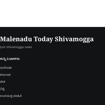
Malenadu Today Shivamogga
Just shivamogga news
ಸುದ್ದಿ ವಿಭಾಗಗಳು
ಮಲೆನಾಡು
ಕರ್ನಾಟಕ
ದೇಶ
ವಿಶ್ವ
ಉಪಯುಕ್ತ ಮಾಹಿತಿ