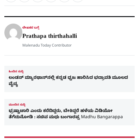
a
c
l
t
e
e
ಕ್
h
s
b
g
A
o
r
a
p
o
a
p
k
m
r
ಲೇಖಕರ ಬಗ್ಗೆ
e
Prathapa thirthahalli
Malenadu Today Contributor
ಹಿಂದಿನ ಸುದ್ದಿ
ಲಂಡನ್ ಮ್ಯಾರಥಾನ್‌ನಲ್ಲಿ ಕನ್ನಡ ಧ್ವಜ ಹಾರಿಸಿದ ಭದ್ರಾವತಿ ಮೂಲದ
ವೈದ್ಯ
ಮುಂದಿನ ಸುದ್ದಿ
ಭ್ರಷ್ಟಾಚಾರಿ ಎಂದು ಕರೆದಿದ್ದರು, ಬೇಕಿದ್ದರೆ ಹಳೆಯ ವಿಡಿಯೋ
ತೆಗೆದುನೋಡಿ : ಸಚಿವ ಮಧು ಬಂಗಾರಪ್ಪ Madhu Bangarappa