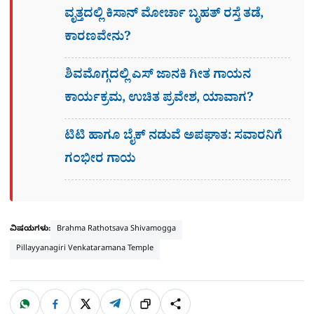
ವೃತ್ತದಲ್ಲಿ ಕಿಸಾನ್ ಮೋರ್ಚಾ ಬೃಹತ್ ರಸ್ತೆ ತಡೆ,
ಕಾರಣವೇನು?
ಶಿವಮೊಗ್ಗದಲ್ಲಿ ಎಸ್​ ಜಾನಕಿ ಗೀತ ಗಾಯನ
ಕಾರ್ಯಕ್ರಮ, ಉಚಿತ ಪ್ರವೇಶ, ಯಾವಾಗ?
ಟಿಟಿ ಹಾಗೂ ಬೈಕ್ ನಡುವೆ ಅಪಘಾತ: ಸವಾರನಿಗೆ
ಗಂಭೀರ ಗಾಯ
ವಿಷಯಗಳು:
Brahma Rathotsava Shivamogga
Pillayyanagiri Venkataramana Temple
W
F
X
T
ಹಂಚಿಕೊಳ್ಳಿ
ಲಿಂ
S
h
a
e