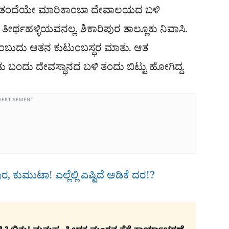
ುವಿನ ತಂದೆಯೇ ಮಾರಿಕಾಂಬಾ ದೇವಾಲಯದ ಬಳಿ
ತೀರ್ಥಹಳ್ಳಿಯವನಲ್ಲ. ಶಿಕಾರಿಪುರ ತಾಲ್ಲೂಕು ನಿವಾಸಿ.
ನೆ ಎಂಬುದು ಆತನ ಕುಟುಂಬಸ್ಥರ ಮಾತು. ಆತ
 ಬಂದು ದೇವಸ್ಥಾನದ ಬಳಿ ತಂದು ಬಿಟ್ಟು ಹೋಗಿದ್ದ.
VERTISEMENT
ರ, ಕುಮುಟಾ! ಎಲ್ಲೆಲ್ಲಿ ಎಷ್ಟಿದೆ ಅಡಿಕೆ ದರ!?