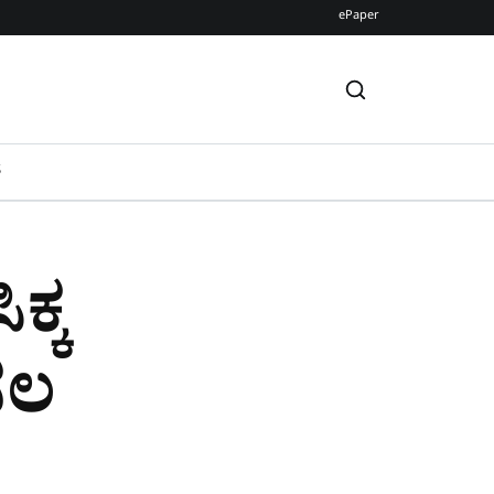
ePaper
S
ಕ್ಕ
ಸಲ