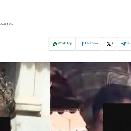
ನಿಮಿಷ ಓದು
WhatsApp
Facebook
X
Te