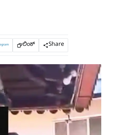
ಲಿಂಕ್
Share
legram