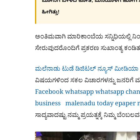
ಬೋನಿಗೆ ಬೀಳದ ಕೋತಿ, ಮನೆಯೊಳಗೆ ಹೋಗಿ ಸಿಕ್
ಹೀಗಿತ್ತು!
ಅಂತಿಮವಾಗಿ ಮಾರಿಕಾಂಬೆಯ ಸನ್ನಿಧಿಯಲ್ಲಿ ನಿಂತಿದ
ಸೇರುವುದರೊಂದಿಗೆ ಪ್ರಕರಣ ಸುಖಾಂತ್ಯ ಕಂಡಿತ
ಮಲೆನಾಡು ಟುಡೆ ಡಿಜಿಟಲ್ ನ್ಯೂಸ್ ಮೀಡಿಯಾ
ವಿಷಯಗಳಿಂದ ಸಕಲ ವಿಚಾರಗಳನ್ನು ಜನರಿಗೆ ಮುಟ್
Facebook
whatsapp
whatsapp cha
business
malenadu today epaper
ಸಾದ್ಯವಾದಷ್ಟು ನಮ್ಮ ಪ್ರಯತ್ನಕ್ಕೆ ನಿಮ್ಮ ಬೆಂಬಲವ