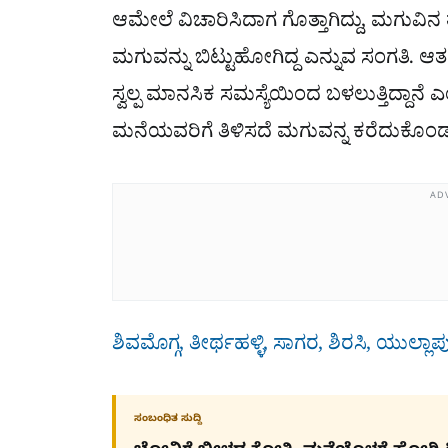
ಆಮೇಲೆ ವಿಚಾರಿಸಿದಾಗ ಗೊತ್ತಾಗಿದ್ದು, ಮಗ
ಮಗುವನ್ನು ಬಿಟ್ಟುಹೋಗಿದ್ದ ಎನ್ನುವ ಸಂಗತಿ. ಆತ 
ಸ್ವಲ್ಪ ಮಾನಸಿಕ ಸಮಸ್ಯೆಯಿಂದ ಬಳಲುತ್ತಿದ್ದಾ
ಮನೆಯವರಿಗೆ ತಿಳಿಸದೆ ಮಗುವನ್ನ ಕರೆದುಕೊಂಡು
AD
ಶಿವಮೊಗ್ಗ, ತೀರ್ಥಹಳ್ಳಿ, ಸಾಗರ, ಶಿರಸಿ, ಯುಲ್ಲಾಪು
ಸಂಬಂಧಿತ ಸುದ್ದಿ