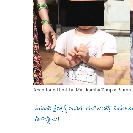
Abandoned Child at Marikamba Temple Reunited
ಸಹಕಾರಿ ಕ್ಷೇತ್ರಕ್ಕೆ ಅಭಿನಂದನ್​ ಎಂಟ್ರಿ! ನಿರ್ದ
ಹೇಳಿದ್ದೇನು!