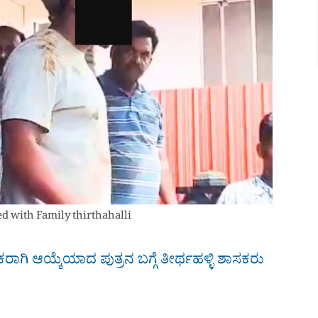
 with Family thirthahalli
ೇಶಕರಾಗಿ ಆಯ್ಕೆಯಾದ ಪುತ್ರನ ಬಗ್ಗೆ ತೀರ್ಥಹಳ್ಳಿ ಶಾಸಕರು