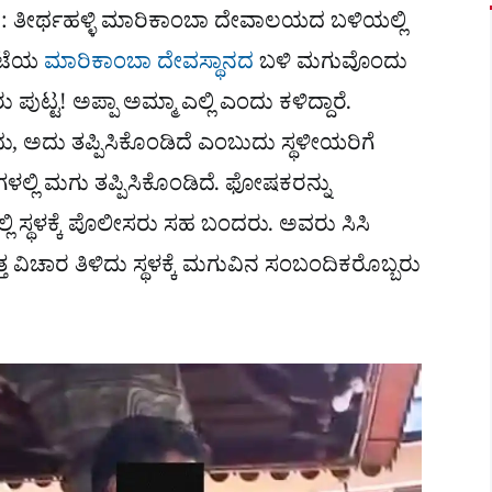
 : ತೀರ್ಥಹಳ್ಳಿ ಮಾರಿಕಾಂಬಾ ದೇವಾಲಯದ ಬಳಿಯಲ್ಲಿ
ಪೇಟೆಯ
ಮಾರಿಕಾಂಬಾ ದೇವಸ್ಥಾನದ
ಬಳಿ ಮಗುವೊಂದು
ಪುಟ್ಟ! ಅಪ್ಪಾ ಅಮ್ಮಾ ಎಲ್ಲಿ ಎಂದು ಕಳಿದ್ದಾರೆ.
ಅದು ತಪ್ಪಿಸಿಕೊಂಡಿದೆ ಎಂಬುದು ಸ್ಥಳೀಯರಿಗೆ
​ಗಳಲ್ಲಿ ಮಗು ತಪ್ಪಿಸಿಕೊಂಡಿದೆ. ಫೋಷಕರನ್ನು
ಿ ಸ್ಥಳಕ್ಕೆ ಪೊಲೀಸರು ಸಹ ಬಂದರು. ಅವರು ಸಿಸಿ
ತ್ತ ವಿಚಾರ ತಿಳಿದು ಸ್ಥಳಕ್ಕೆ ಮಗುವಿನ ಸಂಬಂದಿಕರೊಬ್ಬರು