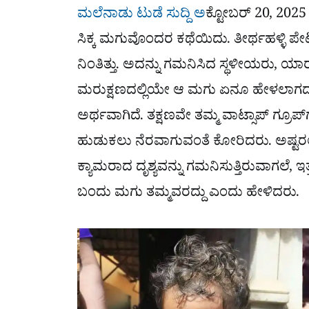
ಮಲೆನಾಡು ಟುಡೆ ಸುದ್ದಿ ಅ
ಕ್ಟೋಬರ್ 20, 2025
ಸಿಕ್ಕ ಮಗುವೊಂದರ ಕಥೆಯಿದು. ತೀರ್ಥಹಳ್ಳಿ 
ನಿಂತಿತ್ತು. ಅದನ್ನು ಗಮನಿಸಿದ ಸ್ಥಳೀಯರು, ಯಾರು 
ಮರುಕ್ಷಣದಲ್ಲಿಯೇ ಆ ಮಗು ಏನೂ ಹೇಳಲಾಗದು, 
ಅರ್ಥವಾಗಿದೆ. ತಕ್ಷಣವೇ ತಮ್ಮ ವಾಟ್ಸಾಪ್ ಗ್ರೂಪ್
ಹುಡುಕಲು ನೆರವಾಗುವಂತೆ ಕೋರಿದರು. ಅಷ್ಟರಲ್ಲ
ಕ್ಯಾಮರಾದ ದೃಶ್ಯವನ್ನು ಗಮನಿಸುತ್ತಿರುವಾಗಲೆ, ಇ
ಬಂದು ಮಗು ತಮ್ಮವರದ್ದು ಎಂದು ಹೇಳಿದರು.