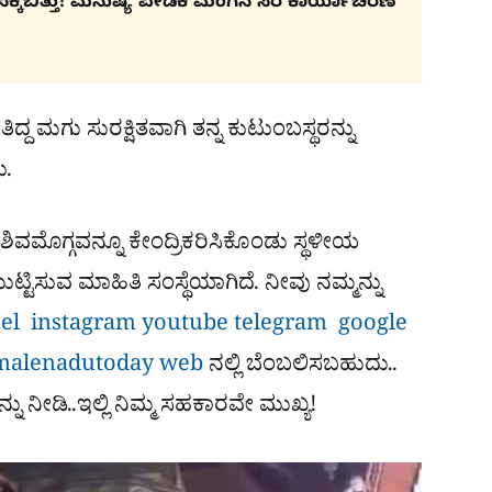
ಕಿಬಿತ್ತು! ಮನುಷ್ಯ ಪೀಡಕ ಮಂಗನ ಸೆರೆ ಕಾರ್ಯಾಚರಣೆ
್ದ ಮಗು ಸುರಕ್ಷಿತವಾಗಿ ತನ್ನ ಕುಟುಂಬಸ್ಥರನ್ನು
ು.
ಶಿವಮೊಗ್ಗವನ್ನೂ ಕೇಂದ್ರಿಕರಿಸಿಕೊಂಡು ಸ್ಥಳೀಯ
ಟಿಸುವ ಮಾಹಿತಿ ಸಂಸ್ಥೆಯಾಗಿದೆ. ನೀವು ನಮ್ಮನ್ನು
nel
instagram
youtube
telegram
google
malenadutoday web
ನಲ್ಲಿ ಬೆಂಬಲಿಸಬಹುದು..
ನ್ನು ನೀಡಿ..ಇಲ್ಲಿ ನಿಮ್ಮ ಸಹಕಾರವೇ ಮುಖ್ಯ!