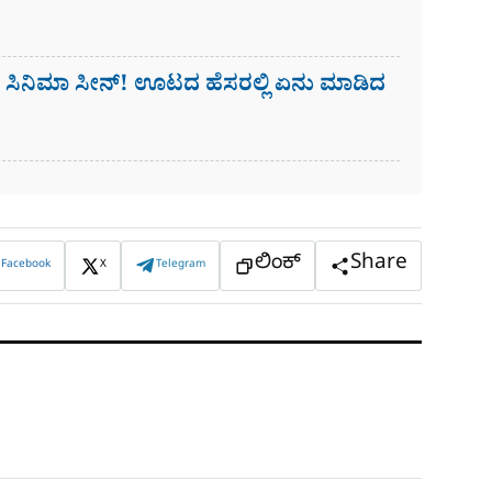
ಟ ಸಿನಿಮಾ ಸೀನ್! ಊಟದ ಹೆಸರಲ್ಲಿ ಏನು ಮಾಡಿದ
ಲಿಂಕ್
Share
Facebook
X
Telegram