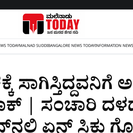
WS TODAY
MALNAD SUDDI
BANGALORE NEWS TODAY
INFORMATION NEW
ೆ ಸಾಗಿಸ್ತಿದ್ದವನಿಗೆ 
ಾಕ್‌ | ಸಂಚಾರಿ ದಳ
ಲ್ಲಿ ಏನ್‌ ಸಿಕ್ತು ಗೊತ