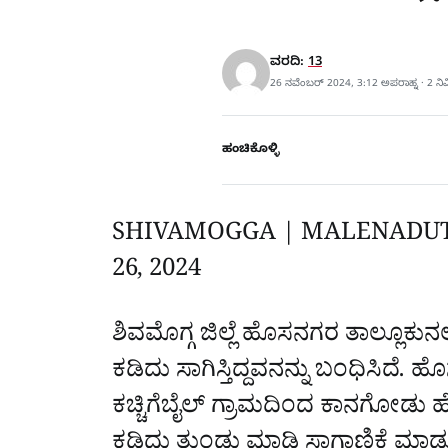
ವರದಿ:
13
26 ನವೆಂಬರ್ 2024, 3:12 ಅಪರಾಹ್ನ · 2 ನ
ಹಂಚಿಕೊಳ್ಳಿ
SHIVAMOGGA | MALENADU
26, 2024
‌
ಶಿವಮೊಗ್ಗ ಜಿಲ್ಲೆ ಹೊಸನಗರ ತಾಲ್ಲೂಕುನಲ
ಕಡಿದು ಸಾಗಿಸ್ತಿದ್ದವನನ್ನು ಬಂಧಿಸಿ
ಕಚ್ಚಿಗೆಬೈಲ್ ಗ್ರಾಮದಿಂದ ಕಾನಗೋಡು ಹ
ಕಡಿದು ತುಂಡು ಮಾಡಿ ಸಾಗಾಣಿಕೆ ಮಾಡುತ್ತ