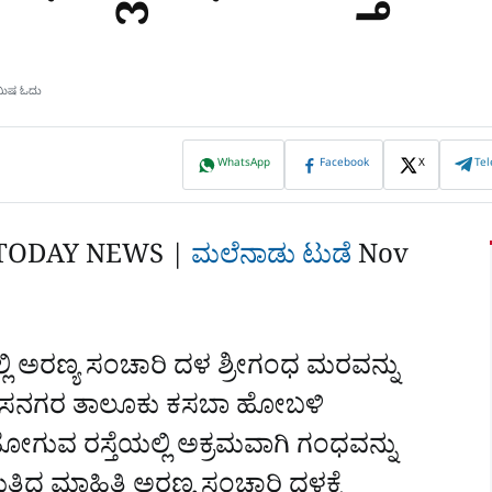
ಿಮಿಷ ಓದು
WhatsApp
Facebook
X
Te
TODAY NEWS |
ಮಲೆನಾಡು ಟುಡೆ
Nov
್ಲಿ ಅರ‍ಣ್ಯ ಸಂಚಾರಿ ದಳ ಶ್ರೀಗಂಧ ಮರವನ್ನು
ದೆ. ಹೊಸನಗರ ತಾಲೂಕು ಕಸಬಾ ಹೋಬಳಿ
ೋಗುವ ರಸ್ತೆಯಲ್ಲಿ ಅಕ್ರಮವಾಗಿ ಗಂಧವನ್ನು
ಿದ್ದ ಮಾಹಿತಿ ಅರಣ್ಯ ಸಂಚಾರಿ ದಳಕ್ಕೆ