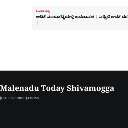
ಹಿಂದಿನ ಸುದ್ದಿ
ಅಡಿಕೆ ಮಾರುಕಟ್ಟೆಯಲ್ಲಿ ಬದಲಾವಣೆ | ಎಷ್ಟಿದೆ ಅಡಕೆ ದರ
|
Malenadu Today Shivamogga
Just shivamogga news