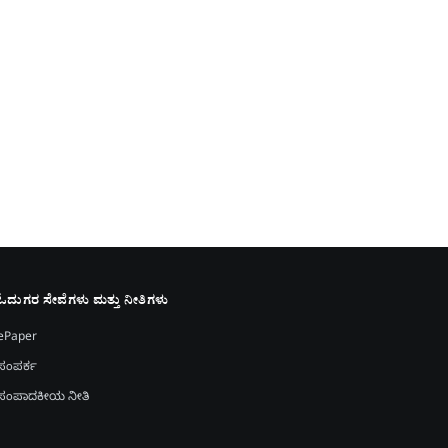
ಓದುಗರ ಸೇವೆಗಳು ಮತ್ತು ನೀತಿಗಳು
ePaper
ಸಂಪರ್ಕ
ಸಂಪಾದಕೀಯ ನೀತಿ