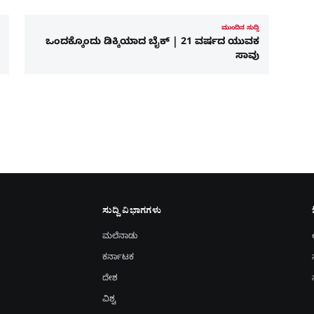
ಮುಂದಿನ ಸುದ್ದಿ
ಒಂದಕ್ಕೊಂದು ಡಿಕ್ಕಿಯಾದ ಬೈಕ್‌ | 21 ವರ್ಷದ ಯುವಕ
ಸಾವು
ಸುದ್ದಿ ವಿಭಾಗಗಳು
ಮಲೆನಾಡು
ಕರ್ನಾಟಕ
ದೇಶ
ವಿಶ್ವ