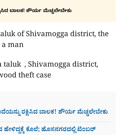
ರಕ್ಷಿಸಿದ ಬಾಲಕ! ಶೌರ್ಯ ಮೆಚ್ಚಲೇಬೇಕು
uk of Shivamogga district, the
d a man
aluk , Shivamogga district,
wood theft case
 ತಂದೆಯನ್ನು ರಕ್ಷಿಸಿದ ಬಾಲಕ! ಶೌರ್ಯ ಮೆಚ್ಚಲೇಬೇಕು
ಾದ ಹೇಳಿದ್ದಕ್ಕೆ ಕೊಲೆ; ಹೊಸನಗರದಲ್ಲಿ ಟಿಂಬರ್