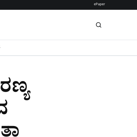
ePaper
S
ಅರಣ್ಯ
ದ
್ತಾ