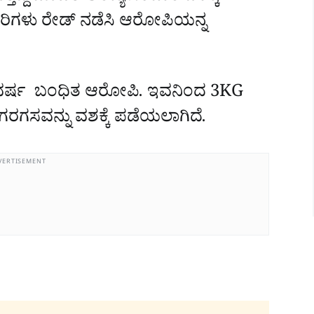
ಅಧಿಕಾರಿಗಳು ರೇಡ್‌ ನಡೆಸಿ ಆರೋಪಿಯನ್ನ
ವರ್ಷ ಬಂಧಿತ ಆರೋಪಿ. ಇವನಿಂದ 3KG
ಗರಗಸವನ್ನು ವಶಕ್ಕೆ ಪಡೆಯಲಾಗಿದೆ.
VERTISEMENT