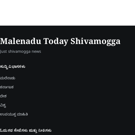
Malenadu Today Shivamogga
Just shivamogga news
ಸುದ್ದಿ ವಿಭಾಗಗಳು
ಮಲೆನಾಡು
ಕರ್ನಾಟಕ
ದೇಶ
ವಿಶ್ವ
ಉಪಯುಕ್ತ ಮಾಹಿತಿ
ಓದುಗರ ಸೇವೆಗಳು ಮತ್ತು ನೀತಿಗಳು