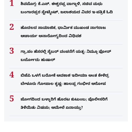
ಶಿವಮೊಗ್ಗ: ಕೆ.ಎಸ್. ಈಶ್ವರಪ್ಪ ವಾಗ್ದಾಳಿ, ಸಚಿವ ಮಧು
ಬಂಗಾರಪ್ಪರ ಸ್ಟೇಟ್ಮೆಂಟ್, ಜಲಾಶಯದ ವಿವರ ಇ-ಪತ್ರಿಕೆ ಓದಿ
ಹೊದಲದ ಸಾಮಾಜಿಕ, ಧಾರ್ಮಿಕ ಮುಖಂಡ ನಾಗರಾಜ
ಆಚಾರ್ಯ ಅನಾರೋಗ್ಯದಿಂದ ವಿಧಿವಶ
ಗ್ರಾ,ಪಂ ಹೆಸರಲ್ಲಿ ಸೈಬ‌ರ್ ವಂಚನೆಗೆ ಯತ್ನ: ನಿಮ್ಗೂ ಫೋನ್​
ಬರ್ಬೋದು ಹುಷಾರ್​​
ಬಿಜೆಪಿ ಒಳಗೆ ಬರೋಕೆ ಅವಕಾಶ ಇದೀಯಾ ಅಂತ ಕೇಳಿದ್ರ
ಬೇಳೂರು ಗೋಪಾಲ ಕೃಷ್ಣ: ಹಾಲಪ್ಪ ಗಂಭೀರ ಆರೋಪ
ಜೋಗದಿಂದ ಬಳ್ಳಾರಿಗೆ ಹೊರಟ ಕುಟುಂಬ; ಪೊಲೀಸರಿಗೆ
ತಿಳಿಯಿತು ವಿಷಯ; ಆಮೇಲೆ ಏನಾಯ್ತು?