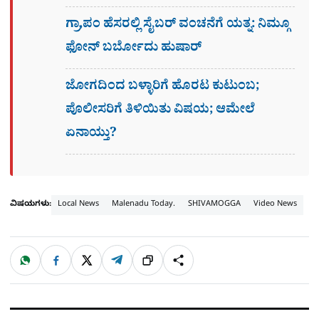
ಗ್ರಾ,ಪಂ ಹೆಸರಲ್ಲಿ ಸೈಬ‌ರ್ ವಂಚನೆಗೆ ಯತ್ನ: ನಿಮ್ಗೂ
ಫೋನ್​ ಬರ್ಬೋದು ಹುಷಾರ್​​
ಜೋಗದಿಂದ ಬಳ್ಳಾರಿಗೆ ಹೊರಟ ಕುಟುಂಬ;
ಪೊಲೀಸರಿಗೆ ತಿಳಿಯಿತು ವಿಷಯ; ಆಮೇಲೆ
ಏನಾಯ್ತು?
ವಿಷಯಗಳು:
Local News
Malenadu Today.
SHIVAMOGGA
Video News
W
F
X
T
ಹಂಚಿಕೊಳ್ಳಿ
ಲಿಂ
S
h
a
e
a
c
l
t
e
e
ಕ್
h
s
b
g
A
o
r
a
p
o
a
p
k
m