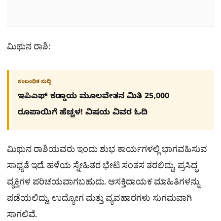
ಮಿಥುನ ರಾಶಿ:
ಸಂಬಂಧಿತ ಸುದ್ದಿ
ಇಪಿಎಫ್ ಕಡ್ಡಾಯ ಮೂಲವೇತನ ಮಿತಿ 25,000
ರೂಪಾಯಿಗೆ ಹೆಚ್ಚಳ! ವಿಷಯ ವಿವರ ಓದಿ
ಮಿಥುನ ರಾಶಿಯವರು ಇಂದು ಶುಭ ಕಾರ್ಯಗಳಲ್ಲಿ ಭಾಗವಹಿಸುವ
ಸಾಧ್ಯತೆ ಇದೆ. ಹಳೆಯ ಸ್ನೇಹಿತರ ಭೇಟಿ ಸಂತಸ ತರಲಿದ್ದು, ಪ್ರಸಿದ್ಧ
ವ್ಯಕ್ತಿಗಳ ಪರಿಚಯವಾಗಬಹುದು. ಆಸಕ್ತಿದಾಯಕ ಮಾಹಿತಿಗಳನ್ನು
ಪಡೆಯಲಿದ್ದು, ಉದ್ಯೋಗ ಮತ್ತು ವ್ಯವಹಾರಗಳು ಸುಗಮವಾಗಿ
ಸಾಗಲಿವೆ.