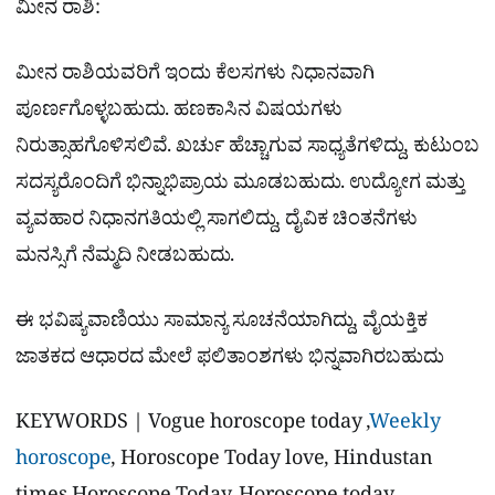
ಮೀನ ರಾಶಿ:
ಮೀನ ರಾಶಿಯವರಿಗೆ ಇಂದು ಕೆಲಸಗಳು ನಿಧಾನವಾಗಿ
ಪೂರ್ಣಗೊಳ್ಳಬಹುದು. ಹಣಕಾಸಿನ ವಿಷಯಗಳು
ನಿರುತ್ಸಾಹಗೊಳಿಸಲಿವೆ. ಖರ್ಚು ಹೆಚ್ಚಾಗುವ ಸಾಧ್ಯತೆಗಳಿದ್ದು, ಕುಟುಂಬ
ಸದಸ್ಯರೊಂದಿಗೆ ಭಿನ್ನಾಭಿಪ್ರಾಯ ಮೂಡಬಹುದು. ಉದ್ಯೋಗ ಮತ್ತು
ವ್ಯವಹಾರ ನಿಧಾನಗತಿಯಲ್ಲಿ ಸಾಗಲಿದ್ದು, ದೈವಿಕ ಚಿಂತನೆಗಳು
ಮನಸ್ಸಿಗೆ ನೆಮ್ಮದಿ ನೀಡಬಹುದು.
ಈ ಭವಿಷ್ಯವಾಣಿಯು ಸಾಮಾನ್ಯ ಸೂಚನೆಯಾಗಿದ್ದು, ವೈಯಕ್ತಿಕ
ಜಾತಕದ ಆಧಾರದ ಮೇಲೆ ಫಲಿತಾಂಶಗಳು ಭಿನ್ನವಾಗಿರಬಹುದು
KEYWORDS | Vogue horoscope today ,
Weekly
horoscope
, Horoscope Today love, Hindustan