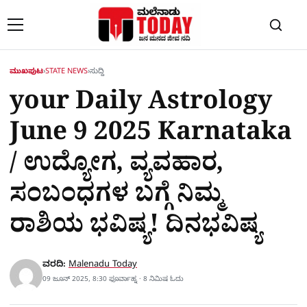
Skip to content
ಮುಖಪುಟ
›
STATE NEWS
›
ಸುದ್ದಿ
your Daily Astrology
June 9 2025 Karnataka
/ ಉದ್ಯೋಗ, ವ್ಯವಹಾರ,
ಸಂಬಂಧಗಳ ಬಗ್ಗೆ ನಿಮ್ಮ
ರಾಶಿಯ ಭವಿಷ್ಯ! ದಿನಭವಿಷ್ಯ
ವರದಿ:
Malenadu Today
09 ಜೂನ್ 2025, 8:30 ಫೂರ್ವಾಹ್ನ · 8 ನಿಮಿಷ ಓದು