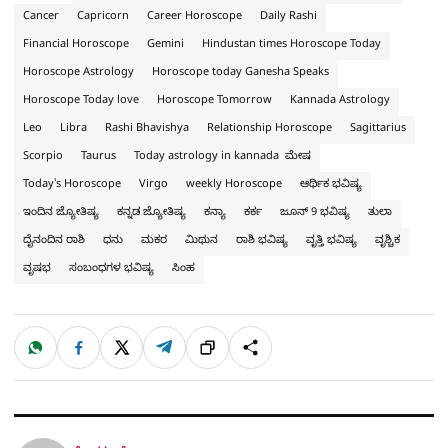
Cancer
Capricorn
Career Horoscope
Daily Rashi
Financial Horoscope
Gemini
Hindustan times Horoscope Today
Horoscope Astrology
Horoscope today Ganesha Speaks
Horoscope Today love
Horoscope Tomorrow
Kannada Astrology
Leo
Libra
Rashi Bhavishya
Relationship Horoscope
Sagittarius
Scorpio
Taurus
Today astrology in kannada ಮೇಷ
Today's Horoscope
Virgo
weekly Horoscope
ಆರ್ಥಿಕ ಭವಿಷ್ಯ
ಇಂದಿನ ಜ್ಯೋತಿಷ್ಯ
ಕನ್ನಡ ಜ್ಯೋತಿಷ್ಯ
ಕನ್ಯಾ
ಕರ್ಕ
ಜೂನ್ 9 ಭವಿಷ್ಯ
ತುಲಾ
ದೈನಂದಿನ ರಾಶಿ
ಧನು
ಮಕರ
ಮಿಥುನ
ರಾಶಿ ಭವಿಷ್ಯ
ವೃತ್ತಿ ಭವಿಷ್ಯ
ವೃಶ್ಚಿಕ
ವೃಷಭ
ಸಂಬಂಧಗಳ ಭವಿಷ್ಯ
ಸಿಂಹ
W
F
X
T
ಹಂಚಿಕೊಳ್ಳಿ
ಲಿಂ
S
h
a
e
a
c
l
t
e
e
ಕ್
h
s
b
g
A
o
r
a
p
o
a
p
k
m
r