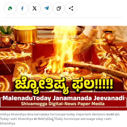
W
F
X
T
ಹಂಚಿಕೊಳ್ಳಿ
ಲಿಂ
S
h
a
e
a
c
l
t
e
e
ಕ್
h
s
b
g
A
o
r
a
p
o
a
p
k
m
r
e
niithya bhavishya dina karnataka horoscope today important decisions ಜಾತಕ ಫಲ
Today rashi bhavishya ಈ ದಿನದ ಭವಿಷ್ಯTDaily horoscope astrosage oday rashi
bhavishya