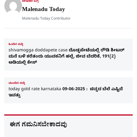
ಲೇಖಕರ ಬಗ್ಗೆ
e
Malenadu Today
Malenadu Today Contributor
ಹಿಂದಿನ ಸುದ್ದಿ
shivamogga doddapete case ದೊಡ್ಡಪೇಟೆಯಲ್ಲಿ ರೌಡಿ ಶೀಟರ್
ಮನೆ ಬಳಿ ಕರೆತಂದು ಯುವಕನಿಗೆ ಹಲ್ಲೆ, ಜೀವ ಬೆದರಿಕೆ, 191(2)
ಅಡಿಯಲ್ಲಿ ಕೇಸ್​
ಮುಂದಿನ ಸುದ್ದಿ
today gold rate karnataka 09-06-2025 : ಚಿನ್ನದ ಬೆಲೆ ಎಷ್ಟಿದೆ
ಇವತ್ತು
ಈಗ ಗಮನಿಸಬೇಕಾದವು