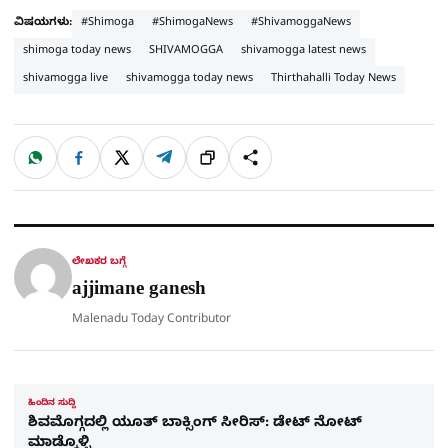
ವಿಷಯಗಳು:
#Shimoga
#ShimogaNews
#ShivamoggaNews
shimoga today news
SHIVAMOGGA
shivamogga latest news
shivamogga live
shivamogga today news
Thirthahalli Today News
W
F
X
T
ಹಂಚಿಕೊಳ್ಳಿ
ಲಿಂ
S
h
a
e
a
c
l
t
e
e
ಕ್
h
s
b
g
A
o
r
a
p
o
a
p
k
m
r
ಲೇಖಕರ ಬಗ್ಗೆ
e
ajjimane ganesh
Malenadu Today Contributor
ಹಿಂದಿನ ಸುದ್ದಿ
ಶಿವಮೊಗ್ಗದಲ್ಲಿ ಯೂತ್ ಬಾಕ್ಸಿಂಗ್ ಸೀರಿಸ್: ಡೇಟ್ ನೋಟ್​
ಮಾಡ್ಕೊಳ್ಳಿ