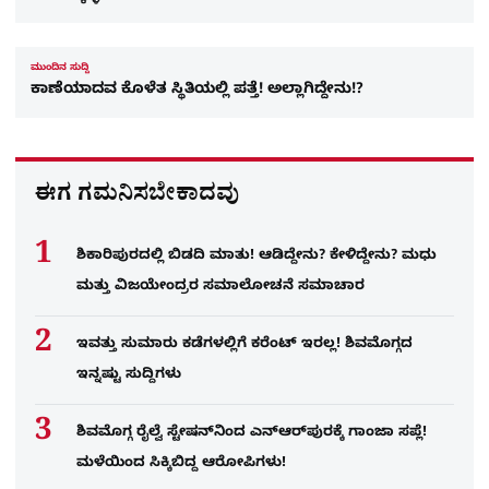
ಮುಂದಿನ ಸುದ್ದಿ
ಕಾಣೆಯಾದವ ಕೊಳೆತ ಸ್ಥಿತಿಯಲ್ಲಿ ಪತ್ತೆ! ಅಲ್ಲಾಗಿದ್ದೇನು!?
ಈಗ ಗಮನಿಸಬೇಕಾದವು
ಶಿಕಾರಿಪುರದಲ್ಲಿ ಬಿಡದಿ ಮಾತು! ಆಡಿದ್ದೇನು? ಕೇಳಿದ್ದೇನು? ಮಧು
ಮತ್ತು ವಿಜಯೇಂದ್ರರ ಸಮಾಲೋಚನೆ ಸಮಾಚಾರ
ಇವತ್ತು ಸುಮಾರು ಕಡೆಗಳಲ್ಲಿಗೆ ಕರೆಂಟ್ ಇರಲ್ಲ! ಶಿವಮೊಗ್ಗದ
ಇನ್ನಷ್ಟು ಸುದ್ದಿಗಳು
ಶಿವಮೊಗ್ಗ ರೈಲ್ವೆ ಸ್ಟೇಷನ್​​ನಿಂದ ಎನ್​ಆರ್​ಪುರಕ್ಕೆ ಗಾಂಜಾ ಸಪ್ಲೆ!
ಮಳೆಯಿಂದ ಸಿಕ್ಕಿಬಿದ್ದ ಆರೋಪಿಗಳು!