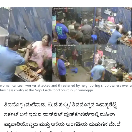
ಕ್
h
s
b
g
A
o
r
a
p
o
a
p
k
m
r
e
woman canteen worker attacked and threatened by neighboring shop owners over a
business rivalry at the Gopi Circle food court in Shivamogga.
ಶಿವಮೊಗ್ಗ /ಮಲೆನಾಡು ಟುಡೆ ಸುದ್ದಿ / ಶಿವಮೊಗ್ಗದ ಸೀನಪ್ಪಶೆಟ್ಟಿ
ಸರ್ಕಲ್​ ಬಳಿ ಇರುವ ನಾನ್​ವೆಜ್​ ಪುಡ್​ಕೋರ್ಟ್​ನಲ್ಲಿ ಮಹಿಳಾ
ವ್ಯಾಪಾರಿಯೊಬ್ಬರು ಮತ್ತು ಆಕೆಯ ಅಂಗಡಿಯ ಹುಡುಗನ ಮೇಲೆ