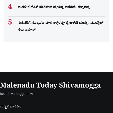
ಮರಳಿ ಬಿಜೆಪಿಗೆ ಸೇರಿಸುವ ಪ್ರಯತ್ನ ನಡೆದಿದೆ: ಈಶ್ವರಪ್ಪ
ಸಚಿವರಿಗೆ ಸನ್ಮಾನದ ವೇಳೆ ಕಳ್ಳರದ್ದೇ ಕೈ ಚಳಕ! ದುಡ್ಡು , ಮೊಬೈಲ್​
ಗಳು ಎಪೇಸ್!
Malenadu Today Shivamogga
Just shivamogga news
ಸುದ್ದಿ ವಿಭಾಗಗಳು