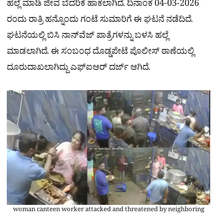
ಹಲ್ಲೆ ಮಾಡಿ ಜೀವ ಬೆದರಿಕೆ ಹಾಕಲಾಗಿದೆ. ದಿನಾಂಕ 04-03-2026
ರಂದು ರಾತ್ರಿ ಹನ್ನೊಂದು ಗಂಟೆ ಸುಮಾರಿಗೆ ಈ ಘಟನೆ ನಡೆದಿದೆ.
ಘಟನೆಯಲ್ಲಿ ಬಿಸಿ ನಾನ್​ವೆಜ್​ ಪಾತ್ರೆಗಳನ್ನು ಬಳಸಿ ಹಲ್ಲೆ
ಮಾಡಲಾಗಿದೆ. ಈ ಸಂಬಂಧ ದೊಡ್ಡಪೇಟೆ ಪೊಲೀಸ್ ಠಾಣೆಯಲ್ಲಿ
ದೂರುದಾಖಲಾಗಿದ್ದು ಎಫ್​ಐಆರ್ ದರ್ಜ್ ಆಗಿದೆ.
woman canteen worker attacked and threatened by neighboring