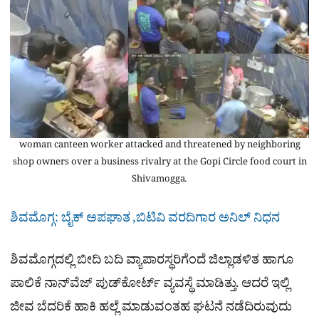
woman canteen worker attacked and threatened by neighboring
shop owners over a business rivalry at the Gopi Circle food court in
Shivamogga.
ಶಿವಮೊಗ್ಗ: ಬೈಕ್​ ಅಪಘಾತ ,ಬಿಟಿವಿ ವರದಿಗಾರ ಅನಿಲ್ ನಿಧನ
ಶಿವಮೊಗ್ಗದಲ್ಲಿ ಬೀದಿ ಬದಿ ವ್ಯಾಪಾರಸ್ಥರಿಗೆಂದೆ ಜಿಲ್ಲಾಡಳಿತ ಹಾಗೂ
ಪಾಲಿಕೆ ನಾನ್​ವೆಜ್​ ಪುಡ್​ಕೋರ್ಟ್​ ವ್ಯವಸ್ಥೆ ಮಾಡಿತ್ತು. ಆದರೆ ಇಲ್ಲಿ
ಜೀವ ಬೆದರಿಕೆ ಹಾಕಿ ಹಲ್ಲೆ ಮಾಡುವಂತಹ ಘಟನೆ ನಡೆದಿರುವುದು