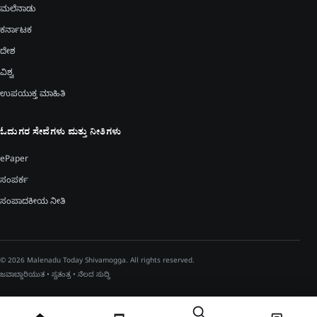
ಮಲೆನಾಡು
ಕರ್ನಾಟಕ
ದೇಶ
ವಿಶ್ವ
ಉಪಯುಕ್ತ ಮಾಹಿತಿ
ಓದುಗರ ಸೇವೆಗಳು ಮತ್ತು ನೀತಿಗಳು
ePaper
ಸಂಪರ್ಕ
ಸಂಪಾದಕೀಯ ನೀತಿ
© 2026 Malenadu Today Shivamogga. All rights reserved.
ಜವಾಬ್ದಾರಿಯುತ • ಸ್ವತಂತ್ರ • ನೆಲದ ಸುದ್ದಿ