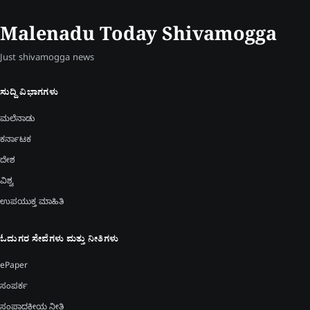
Malenadu Today Shivamogga
Just shivamogga news
ಸುದ್ದಿ ವಿಭಾಗಗಳು
ಮಲೆನಾಡು
ಕರ್ನಾಟಕ
ದೇಶ
ವಿಶ್ವ
ಉಪಯುಕ್ತ ಮಾಹಿತಿ
ಓದುಗರ ಸೇವೆಗಳು ಮತ್ತು ನೀತಿಗಳು
ePaper
ಸಂಪರ್ಕ
ಸಂಪಾದಕೀಯ ನೀತಿ