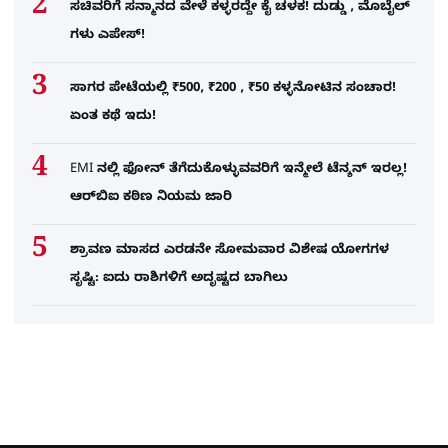
ಸಚಿವರಿಗೆ ಸನ್ಮಾನದ ವೇಳೆ ಕಳ್ಳರದ್ದೇ ಕೈ ಚಳಕ! ದುಡ್ಡು , ಮೊಬೈಲ್​
ಗಳು ಎಪೇಸ್!
ಸಾಗರ ಪೇಟೆಯಲ್ಲಿ ₹500, ₹200 , ₹50 ಕಳ್ಳನೋಟಿನ ಸಂಚಾರ!
ಏಂತ ಕಥೆ ಇದು!
EMI ನಲ್ಲಿ ಫೋನ್​ ತೆಗೆದುಕೊಳ್ಳುವವರಿಗೆ ಇನ್ಮೇಲೆ ಟೆನ್ಶನ್​ ಇರಲ್ಲ!
ಆರ್‌ಬಿಐ ಕಠಿಣ ನಿಯಮ ಜಾರಿ
ಶ್ರಾವಣ ಮಾಸದ ಎರಡನೇ ಸೋಮವಾರ ವಿಶೇಷ ಯೋಗಗಳ
ಸೃಷ್ಟಿ: ಐದು ರಾಶಿಗಳಿಗೆ ಅದೃಷ್ಟದ ಬಾಗಿಲು