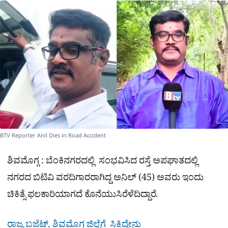
a
p
o
a
p
k
m
r
e
BTV Reporter Anil Dies in Road Accident
ಶಿವಮೊಗ್ಗ : ಬೆಂಕಿನಗರದಲ್ಲಿ ಸಂಭವಿಸಿದ ರಸ್ತೆ ಅಪಘಾತದಲ್ಲಿ
ನಗರದ ಬಿಟಿವಿ ವರದಿಗಾರರಾಗಿದ್ದ ಅನಿಲ್ (45) ಅವರು ಇಂದು
ಚಿಕಿತ್ಸೆ ಫಲಕಾರಿಯಾಗದೆ ಕೊನೆಯುಸಿರೆಳೆದಿದ್ದಾರೆ.
ರಾಜ್ಯ ಬಜೆಟ್​​, ಶಿವಮೊಗ್ಗ ಜಿಲ್ಲೆಗೆ ಸಿಕ್ಕಿದ್ದೇನು