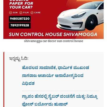
shivamogga car decor sun control house
ಇನ್ನಷ್ಟು ಓದಿ:
ಹೊದಲದ ಸಾಮಾಜಿಕ, ಧಾರ್ಮಿಕ ಮುಖಂಡ
ನಾಗರಾಜ ಆಚಾರ್ಯ ಅನಾರೋಗ್ಯದಿಂದ
ವಿಧಿವಶ
ಗ್ರಾ,ಪಂ ಹೆಸರಲ್ಲಿ ಸೈಬ‌ರ್ ವಂಚನೆಗೆ ಯತ್ನ: ನಿಮ್ಗೂ
ಫೋನ್​ ಬರ್ಬೋದು ಹುಷಾರ್​​