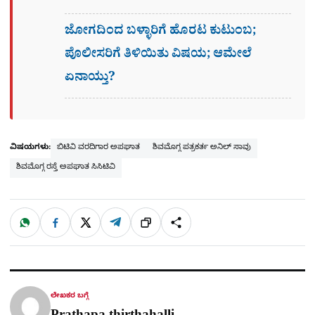
ಜೋಗದಿಂದ ಬಳ್ಳಾರಿಗೆ ಹೊರಟ ಕುಟುಂಬ;
ಪೊಲೀಸರಿಗೆ ತಿಳಿಯಿತು ವಿಷಯ; ಆಮೇಲೆ
ಏನಾಯ್ತು?
ವಿಷಯಗಳು:
ಬಿಟಿವಿ ವರದಿಗಾರ ಅಪಘಾತ
ಶಿವಮೊಗ್ಗ ಪತ್ರಕರ್ತ ಅನಿಲ್ ಸಾವು
ಶಿವಮೊಗ್ಗ ರಸ್ತೆ ಅಪಘಾತ ಸಿಸಿಟಿವಿ
W
F
X
T
ಹಂಚಿಕೊಳ್ಳಿ
ಲಿಂ
S
h
a
e
a
c
l
t
e
e
ಕ್
h
s
b
g
A
o
r
a
p
o
a
p
k
m
r
ಲೇಖಕರ ಬಗ್ಗೆ
e