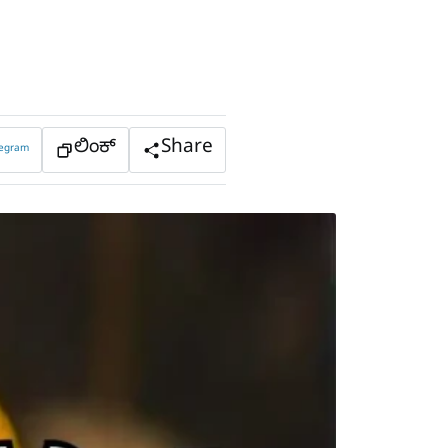
ಲಿಂಕ್
Share
legram