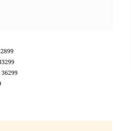
 22899
 33299
: 36299
9