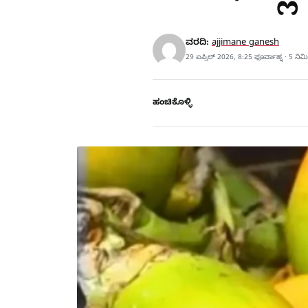
ವರದಿ:
ajjimane ganesh
29 ಏಪ್ರಿಲ್ 2026, 8:25 ಫೂರ್ವಾಹ್ನ · 5 ನಿ
ಹಂಚಿಕೊಳ್ಳಿ