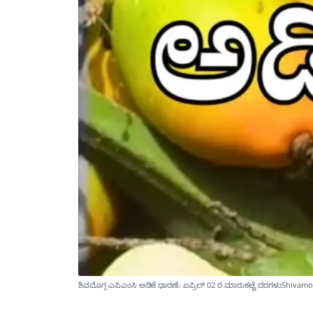
ಶಿವಮೊಗ್ಗ ಎಪಿಎಂಸಿ ಅಡಿಕೆ ಧಾರಣೆ: ಏಪ್ರಿಲ್ 02 ರ ಮಾರುಕಟ್ಟೆ ದರಗಳುShiva