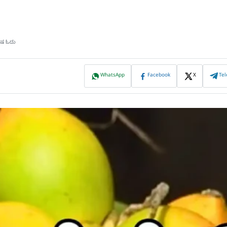
ಮಿಷ ಓದು
WhatsApp
Facebook
X
Te