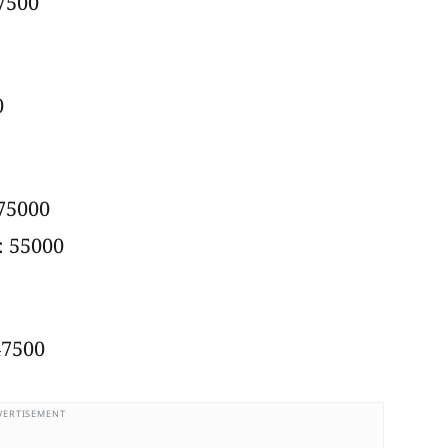
47500
0
 475000
ರ: 55000
 47500
VERTISEMENT