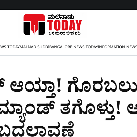
WS TODAY
MALNAD SUDDI
BANGALORE NEWS TODAY
INFORMATION NEW
ೌನ್ ಆಯ್ತಾ! ಗೊರಬಲು,
್ಯಾಂಡ್​ ತಗೊಳ್ತು! ಅ
ಿ ಬದಲಾವಣೆ