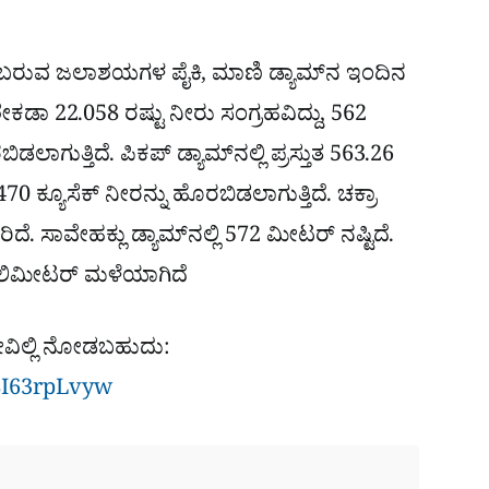
ಬರುವ ಜಲಾಶಯಗಳ ಪೈಕಿ, ಮಾಣಿ ಡ್ಯಾಮ್‌ನ ಇಂದಿನ
ಡಾ 22.058 ರಷ್ಟು ನೀರು ಸಂಗ್ರಹವಿದ್ದು, 562
ಿಡಲಾಗುತ್ತಿದೆ. ಪಿಕಪ್ ಡ್ಯಾಮ್‌ನಲ್ಲಿ ಪ್ರಸ್ತುತ 563.26
70 ಕ್ಯೂಸೆಕ್ ನೀರನ್ನು ಹೊರಬಿಡಲಾಗುತ್ತಿದೆ. ಚಕ್ರಾ
ರಿದೆ. ಸಾವೇಹಕ್ಲು ಡ್ಯಾಮ್‌ನಲ್ಲಿ 572 ಮೀಟರ್ ನಷ್ಟಿದೆ.
 ಮಿಲಿಮೀಟರ್ ಮಳೆಯಾಗಿದೆ
ವಿಲ್ಲಿ ನೋಡಬಹುದು:
8I63rpLvyw