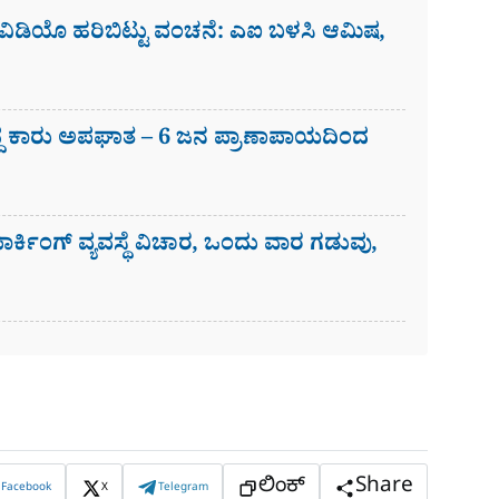
ಲಿ ವಿಡಿಯೊ ಹರಿಬಿಟ್ಟು ವಂಚನೆ: ಎಐ ಬಳಸಿ ಆಮಿಷ,
ದ್ದ ಕಾರು ಅಪಘಾತ – 6 ಜನ ಪ್ರಾಣಾಪಾಯದಿಂದ
 ಪಾರ್ಕಿಂಗ್​ ವ್ಯವಸ್ಥೆ ವಿಚಾರ, ಒಂದು ವಾರ ಗಡುವು,
ಲಿಂಕ್
Share
Facebook
X
Telegram