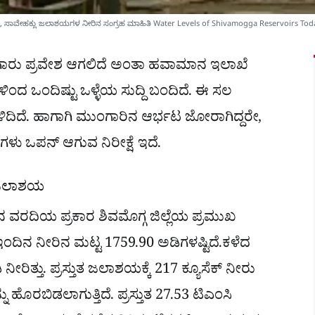
 ಚಕ್ರಾ, ಸಾವೇಹಕ್ಲು ಜಲಾಶಯಗಳ ನೀರಿನ ಸಂಗ್ರಹ ಮಾಹಿತಿ Water Levels of Shivamogga Reservoirs Tod
ಮುಂಗಾರು ಪ್ರವೇಶ ಆಗಲಿದೆ ಅಂತಾ ಹವಾಮಾನ ಇಲಾಖೆ
ಯಗಳಿಂದ ಒಂದಿಷ್ಟು ಒಳ್ಳೆಯ ಸುದ್ದಿ ಬಂದಿದೆ. ಈ ಸಲ
ದಿದೆ. ಹಾಗಾಗಿ ಮುಂಗಾರಿನ ಆರ್ಭಟ ಜೋರಾಗಿದ್ದರೇ,
ು ಒಪನ್​ ಆಗುವ ನಿರೀಕ್ಷೆ ಇದೆ.
ಿ ಜಲಾಶಯ
 ವರದಿಯ ಪ್ರಕಾರ ಶಿವಮೊಗ್ಗ ಜಿಲ್ಲೆಯ ಪ್ರಮುಖ
ಿನ ನೀರಿನ ಮಟ್ಟ 1759.90 ಅಡಿಗಳಷ್ಟಿದೆ.ಕಳೆದ
ಿತ್ತು. ಪ್ರಸ್ತುತ ಜಲಾಶಯಕ್ಕೆ 217 ಕ್ಯೂಸೆಕ್ ನೀರು
್ನು ಹೊರಬಿಡಲಾಗುತ್ತಿದೆ. ಪ್ರಸ್ತುತ 27.53 ಟಿಎಂಸಿ