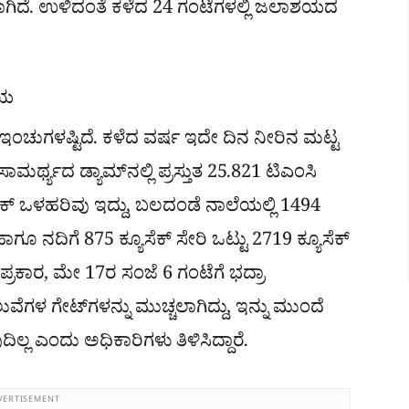
ಾಗಿದೆ. ಉಳಿದಂತೆ ಕಳೆದ 24 ಗಂಟೆಗಳಲ್ಲಿ ಜಲಾಶಯದ
ಶಯ
ಚುಗಳಷ್ಟಿದೆ. ಕಳೆದ ವರ್ಷ ಇದೇ ದಿನ ನೀರಿನ ಮಟ್ಟ
ಾಮರ್ಥ್ಯದ ಡ್ಯಾಮ್‌ನಲ್ಲಿ ಪ್ರಸ್ತುತ 25.821 ಟಿಎಂಸಿ
ೆಕ್ ಒಳಹರಿವು ಇದ್ದು, ಬಲದಂಡೆ ನಾಲೆಯಲ್ಲಿ 1494
ಾಗೂ ನದಿಗೆ 875 ಕ್ಯೂಸೆಕ್ ಸೇರಿ ಒಟ್ಟು 2719 ಕ್ಯೂಸೆಕ್
ರಕಾರ, ಮೇ 17ರ ಸಂಜೆ 6 ಗಂಟೆಗೆ ಭದ್ರಾ
ಗೇಟ್‌ಗಳನ್ನು ಮುಚ್ಚಲಾಗಿದ್ದು, ಇನ್ನು ಮುಂದೆ
ಲ ಎಂದು ಅಧಿಕಾರಿಗಳು ತಿಳಿಸಿದ್ದಾರೆ.
VERTISEMENT