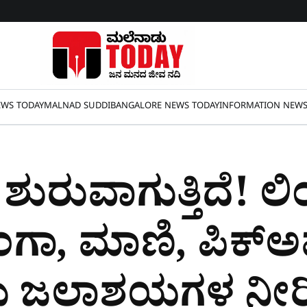
WS TODAY
MALNAD SUDDI
BANGALORE NEWS TODAY
INFORMATION NEW
ುರುವಾಗುತ್ತಿದೆ! ಲಿ
ಂಗಾ, ಮಾಣಿ, ಪಿಕ್​ಅಪ್
ಲು ಜಲಾಶಯಗಳ ನೀರ