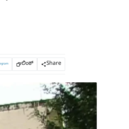
ಲಿಂಕ್
Share
legram