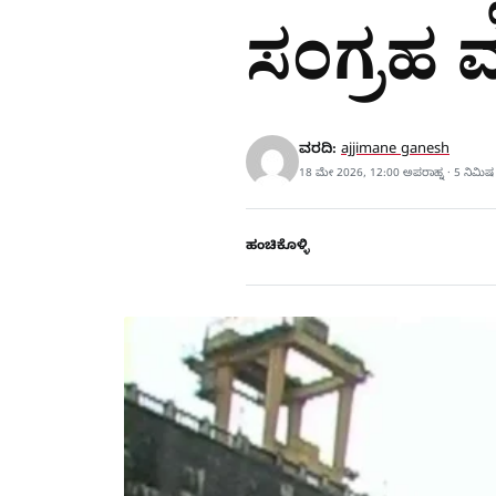
ಸಂಗ್ರಹ ಮ
ವರದಿ:
ajjimane ganesh
18 ಮೇ 2026, 12:00 ಅಪರಾಹ್ನ · 5 ನಿಮಿ
ಹಂಚಿಕೊಳ್ಳಿ