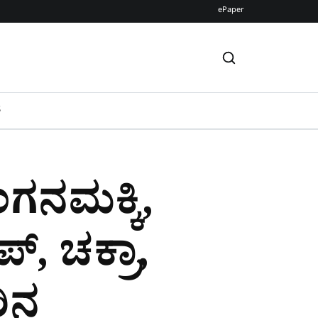
ePaper
S
ಂಗನಮಕ್ಕಿ,
​, ಚಕ್ರಾ,
ಿನ