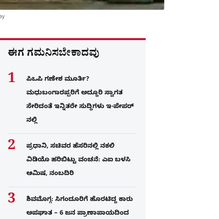
ay
ಈಗ ಗಮನಿಸಬೇಕಾದವು
ಪಿಒಪಿ ಗಣೇಶ ಮೂರ್ತಿ?
ಮಧುಬಂಗಾರಪ್ಪರಿಗೆ ಅದ್ದೂರಿ ಸ್ವಾಗತ
ಸೇರಿದಂತೆ ಇನ್ನಿತರೇ ಸುದ್ದಿಗಳು ಇ-ಪೇಪರ್​
ನಲ್ಲಿ
ಪ್ರಧಾನಿ, ಸಚಿವರ ಹೆಸರಿನಲ್ಲಿ ನಕಲಿ
ವಿಡಿಯೊ ಹರಿಬಿಟ್ಟು ವಂಚನೆ: ಎಐ ಬಳಸಿ
ಆಮಿಷ, ನಂಬದಿರಿ
ಶಿವಮೊಗ್ಗ: ಸಿಗಂದೂರಿಗೆ ಹೊರಟಿದ್ದ ಕಾರು
ಅಪಘಾತ – 6 ಜನ ಪ್ರಾಣಾಪಾಯದಿಂದ