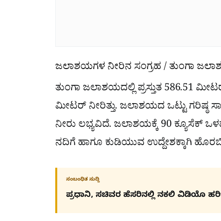
ಜಲಾಶಯಗಳ ನೀರಿನ ಸಂಗ್ರಹ / ತುಂಗಾ ಜಲ
ತುಂಗಾ ಜಲಾಶಯದಲ್ಲಿ ಪ್ರಸ್ತುತ 586.51 ಮೀಟರ
ಮೀಟರ್ ನೀರಿತ್ತು. ಜಲಾಶಯದ ಒಟ್ಟು ಗರಿಷ್ಠ ಸಾಮರ
ನೀರು ಲಭ್ಯವಿದೆ. ಜಲಾಶಯಕ್ಕೆ 90 ಕ್ಯೂಸೆಕ್ ಒಳಹ
ನದಿಗೆ ಹಾಗೂ ಕುಡಿಯುವ ಉದ್ದೇಶಕ್ಕಾಗಿ ಹೊರಬಿಡ
ಸಂಬಂಧಿತ ಸುದ್ದಿ
ಪ್ರಧಾನಿ, ಸಚಿವರ ಹೆಸರಿನಲ್ಲಿ ನಕಲಿ ವಿಡಿಯೊ ಹ