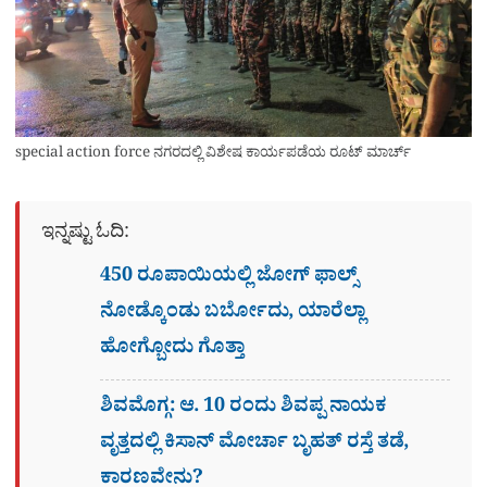
special action force ನಗರದಲ್ಲಿ ವಿಶೇಷ ಕಾರ್ಯಪಡೆಯ ರೂಟ್​ ಮಾರ್ಚ್​​
ಇನ್ನಷ್ಟು ಓದಿ:
450 ರೂಪಾಯಿಯಲ್ಲಿ ಜೋಗ್​ ಫಾಲ್ಸ್​
ನೋಡ್ಕೊಂಡು ಬರ್ಬೋದು, ಯಾರೆಲ್ಲಾ
ಹೋಗ್ಬೋದು ಗೊತ್ತಾ
ಶಿವಮೊಗ್ಗ: ಆ. 10 ರಂದು ಶಿವಪ್ಪ ನಾಯಕ
ವೃತ್ತದಲ್ಲಿ ಕಿಸಾನ್ ಮೋರ್ಚಾ ಬೃಹತ್ ರಸ್ತೆ ತಡೆ,
ಕಾರಣವೇನು?