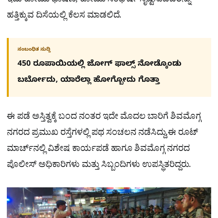
ಇದು ಕೋಮು ಭಾಷಣ, ಕೋಮು ಸಂಘರ್ಷ ಸೃಷ್ಟಿಸುವವರನ್ನು
ಹತ್ತಿಕ್ಕುವ ದಿಸೆಯಲ್ಲಿ ಕೆಲಸ ಮಾಡಲಿದೆ.
ಸಂಬಂಧಿತ ಸುದ್ದಿ
450 ರೂಪಾಯಿಯಲ್ಲಿ ಜೋಗ್​ ಫಾಲ್ಸ್​ ನೋಡ್ಕೊಂಡು
ಬರ್ಬೋದು, ಯಾರೆಲ್ಲಾ ಹೋಗ್ಬೋದು ಗೊತ್ತಾ
ಈ ಪಡೆ ಅಸ್ತಿತ್ವಕ್ಕೆ ಬಂದ ನಂತರ ಇದೇ ಮೊದಲ ಬಾರಿಗೆ ಶಿವಮೊಗ್ಗ
ನಗರದ ಪ್ರಮುಖ ರಸ್ತೆಗಳಲ್ಲಿ ಪಥ ಸಂಚಲನ ನಡೆಸಿದ್ದು,
ಈ ರೂಟ್
ಮಾರ್ಚ್‌ನಲ್ಲಿ ವಿಶೇಷ ಕಾರ್ಯಪಡೆ ಹಾಗೂ ಶಿವಮೊಗ್ಗ ನಗರದ
ಪೊಲೀಸ್ ಅಧಿಕಾರಿಗಳು ಮತ್ತು ಸಿಬ್ಬಂದಿಗಳು ಉಪಸ್ಥಿತರಿದ್ದರು.