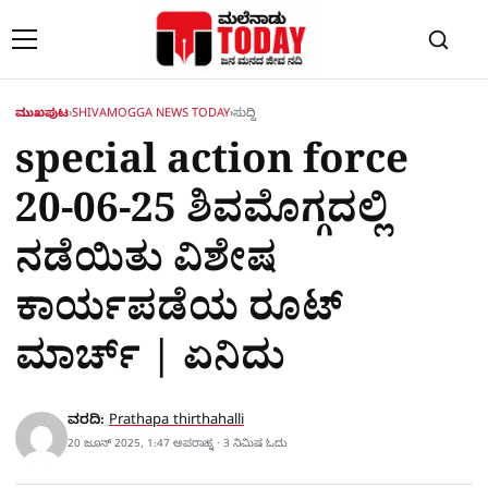
Skip to content
ಮುಖಪುಟ
›
SHIVAMOGGA NEWS TODAY
›
ಸುದ್ದಿ
special action force
20-06-25 ಶಿವಮೊಗ್ಗದಲ್ಲಿ
ನಡೆಯಿತು ವಿಶೇಷ
ಕಾರ್ಯಪಡೆಯ ರೂಟ್​
ಮಾರ್ಚ್​ | ಏನಿದು
ವರದಿ:
Prathapa thirthahalli
20 ಜೂನ್ 2025, 1:47 ಅಪರಾಹ್ನ · 3 ನಿಮಿಷ ಓದು