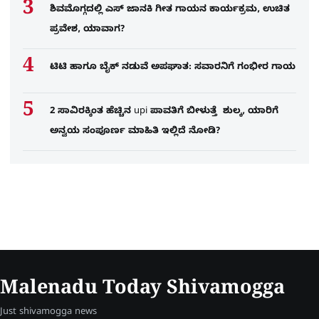
ಶಿವಮೊಗ್ಗದಲ್ಲಿ ಎಸ್​ ಜಾನಕಿ ಗೀತ ಗಾಯನ ಕಾರ್ಯಕ್ರಮ, ಉಚಿತ
ಪ್ರವೇಶ, ಯಾವಾಗ?
ಟಿಟಿ ಹಾಗೂ ಬೈಕ್ ನಡುವೆ ಅಪಘಾತ: ಸವಾರನಿಗೆ ಗಂಭೀರ ಗಾಯ
2 ಸಾವಿರಕ್ಕಿಂತ ಹೆಚ್ಚಿನ upi ಪಾವತಿಗೆ ಬೀಳುತ್ತೆ ಶುಲ್ಕ, ಯಾರಿಗೆ
ಅನ್ವಯ ಸಂಪೂರ್ಣ ಮಾಹಿತಿ ಇಲ್ಲಿದೆ ನೋಡಿ?
Malenadu Today Shivamogga
Just shivamogga news