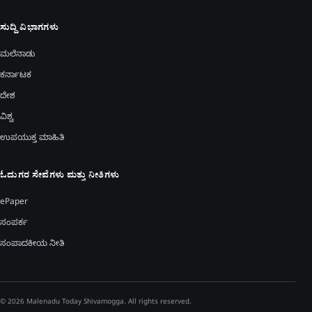
ಸುದ್ದಿ ವಿಭಾಗಗಳು
ಮಲೆನಾಡು
ಕರ್ನಾಟಕ
ದೇಶ
ವಿಶ್ವ
ಉಪಯುಕ್ತ ಮಾಹಿತಿ
ಓದುಗರ ಸೇವೆಗಳು ಮತ್ತು ನೀತಿಗಳು
ePaper
ಸಂಪರ್ಕ
ಸಂಪಾದಕೀಯ ನೀತಿ
© 2026 Malenadu Today Shivamogga. All rights reserved.