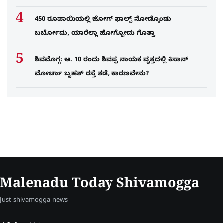
450 ರೂಪಾಯಿಯಲ್ಲಿ ಜೋಗ್​ ಫಾಲ್ಸ್​ ನೋಡ್ಕೊಂಡು
ಬರ್ಬೋದು, ಯಾರೆಲ್ಲಾ ಹೋಗ್ಬೋದು ಗೊತ್ತಾ
ಶಿವಮೊಗ್ಗ: ಆ. 10 ರಂದು ಶಿವಪ್ಪ ನಾಯಕ ವೃತ್ತದಲ್ಲಿ ಕಿಸಾನ್
ಮೋರ್ಚಾ ಬೃಹತ್ ರಸ್ತೆ ತಡೆ, ಕಾರಣವೇನು?
Malenadu Today Shivamogga
Just shivamogga news