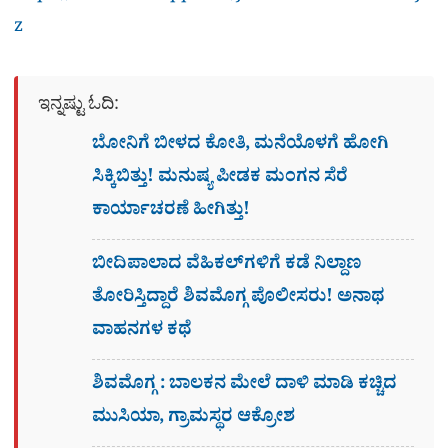
z
ಇನ್ನಷ್ಟು ಓದಿ:
ಬೋನಿಗೆ ಬೀಳದ ಕೋತಿ, ಮನೆಯೊಳಗೆ ಹೋಗಿ
ಸಿಕ್ಕಿಬಿತ್ತು! ಮನುಷ್ಯ ಪೀಡಕ ಮಂಗನ ಸೆರೆ
ಕಾರ್ಯಾಚರಣೆ ಹೀಗಿತ್ತು!
ಬೀದಿಪಾಲಾದ ವೆಹಿಕಲ್​ಗಳಿಗೆ ಕಡೆ ನಿಲ್ದಾಣ
ತೋರಿಸ್ತಿದ್ದಾರೆ ಶಿವಮೊಗ್ಗ ಪೊಲೀಸರು! ಅನಾಥ
ವಾಹನಗಳ ಕಥೆ
ಶಿವಮೊಗ್ಗ : ಬಾಲಕನ ಮೇಲೆ ದಾಳಿ ಮಾಡಿ ಕಚ್ಚಿದ
ಮುಸಿಯಾ, ಗ್ರಾಮಸ್ಥರ ಆಕ್ರೋಶ