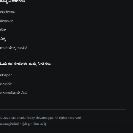
ಸುದ್ದಿ ವಿಭಾಗಗಳು
ಮಲೆನಾಡು
ಕರ್ನಾಟಕ
ದೇಶ
ವಿಶ್ವ
ಉಪಯುಕ್ತ ಮಾಹಿತಿ
ಓದುಗರ ಸೇವೆಗಳು ಮತ್ತು ನೀತಿಗಳು
ePaper
ಸಂಪರ್ಕ
ಸಂಪಾದಕೀಯ ನೀತಿ
© 2026 Malenadu Today Shivamogga. All rights reserved.
ಜವಾಬ್ದಾರಿಯುತ • ಸ್ವತಂತ್ರ • ನೆಲದ ಸುದ್ದಿ