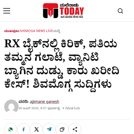
Skip to content
ಮುಖಪುಟ
›
SHIMOGA NEWS LIVE
›
ಸುದ್ದಿ
RX ಬೈಕ್​ನಲ್ಲಿ ಕಿರಿಕ್, ಪತಿಯ
ತಮ್ಮನ ಗಲಾಟೆ, ವ್ಯಾನಿಟಿ
ಬ್ಯಾಗಿನ ದುಡ್ಡು, ಕಾರು ಖರೀದಿ
ಕೇಸ್! ಶಿವಮೊಗ್ಗ ಸುದ್ದಿಗಳು
ವರದಿ:
ajjimane ganesh
30 ಜೂನ್ 2026, 8:57 ಫೂರ್ವಾಹ್ನ · 4 ನಿಮಿಷ ಓದು
W
F
X
T
ಹಂಚಿಕೊಳ್ಳಿ
ಲಿಂ
S
h
a
e