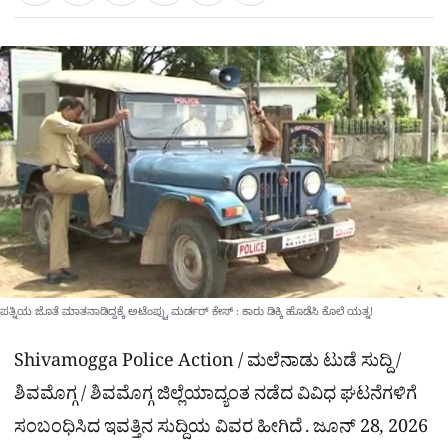
a
c
l
t
e
e
ಕ್
h
s
b
g
A
o
r
a
p
o
a
p
k
m
r
e
ಪತ್ನಿಯ ಜೊತೆ ಮಾತನಾಡಿದ್ದಕ್ಕೆ ಅಟೆಂಪ್ಟು ಮರ್ಡರ್ ಕೇಸ್ : ಕಾರು ಡಿಕ್ಕಿ ಹೊಡೆಸಿ ಕೊಲೆ ಯತ್ನ!
Shivamogga Police Action / ಮಲೆನಾಡು ಟುಡೆ ಸುದ್ದಿ /
ಶಿವಮೊಗ್ಗ / ಶಿವಮೊಗ್ಗ ಜಿಲ್ಲೆಯಾದ್ಯಂತ ನಡೆದ ವಿವಿಧ ಘಟನೆಗಳಿಗೆ
ಸಂಬಂಧಿಸಿದ ಇವತ್ತಿನ ಸುದ್ದಿಯ ವಿವರ ಹೀಗಿದೆ . ಜೂನ್ 28, 2026