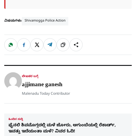
ವಿಷಯಗಳು:
Shivamogga Police Action
W
F
X
T
ಹಂಚಿಕೊಳ್ಳಿ
ಲಿಂ
S
h
a
e
a
c
l
t
e
e
ಕ್
h
s
b
g
A
o
r
a
p
o
a
p
k
m
r
ಲೇಖಕರ ಬಗ್ಗೆ
e
ajjimane ganesh
Malenadu Today Contributor
ಹಿಂದಿನ ಸುದ್ದಿ
ಫೈನಲಿ ಶಿವಮೊಗ್ಗದಲ್ಲಿ ಮಳೆ ಜೋರು, ಆಗುಂಬೆಯಲ್ಲಿ ರೆಕಾರ್ಡ್,
ಇವತ್ತು ಇದೆಯಂತಾ ಮಳೆ? ವಿವರ ಓದಿ!​​