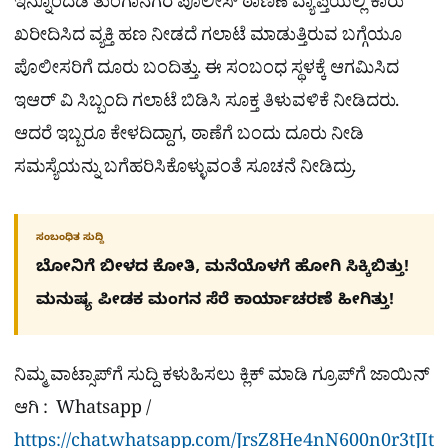
ಇನ್ನೊಂದೆಡೆ ತುಂಗಾನಗರ ಪೊಲೀಸ್ ಠಾಣಣೆ ವ್ಯಾಪ್ತಿಯಲ್ಲಿ ಕಾರು
ಖರೀದಿಸಿದ ವ್ಯಕ್ತಿ ಹಣ ನೀಡದೆ ಗಲಾಟೆ ಮಾಡುತ್ತಿರುವ ಬಗ್ಗೆಯೂ
ಪೊಲೀಸರಿಗೆ ದೂರು ಬಂದಿತ್ತು. ಈ ಸಂಬಂಧ ಸ್ಥಳಕ್ಕೆ ಆಗಮಿಸಿದ
ಇಆರ್ ವಿ ಸಿಬ್ಬಂದಿ ಗಲಾಟೆ ಬಿಡಿಸಿ ಸೂಕ್ತ ತಿಳುವಳಿಕೆ ನೀಡಿದರು.
ಆದರೆ ಇಬ್ಬರೂ ಕೇಳದಿದ್ದಾಗ, ಠಾಣೆಗೆ ಬಂದು ದೂರು ನೀಡಿ
ಸಮಸ್ಯೆಯನ್ನು ಬಗೆಹರಿಸಿಕೊಳ್ಳುವಂತೆ ಸೂಚನೆ ನೀಡಿದ್ರು.
ಸಂಬಂಧಿತ ಸುದ್ದಿ
ಬೋನಿಗೆ ಬೀಳದ ಕೋತಿ, ಮನೆಯೊಳಗೆ ಹೋಗಿ ಸಿಕ್ಕಿಬಿತ್ತು!
ಮನುಷ್ಯ ಪೀಡಕ ಮಂಗನ ಸೆರೆ ಕಾರ್ಯಾಚರಣೆ ಹೀಗಿತ್ತು!
ನಿಮ್ಮ ವಾಟ್ಸಾಪ್​ಗೆ ಸುದ್ದಿ ಕಳುಹಿಸಲು ಕ್ಲಿಕ್​ ಮಾಡಿ ಗ್ರೂಪ್​ಗೆ ಜಾಯಿನ್
ಆಗಿ : Whatsapp /
https://chat.whatsapp.com/JrsZ8He4nN600n0r3tJIt