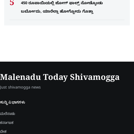
450 ರೂಪಾಯಿಯಲ್ಲಿ ಜೋಗ್​ ಫಾಲ್ಸ್​ ನೋಡ್ಕೊಂಡು
ಬರ್ಬೋದು, ಯಾರೆಲ್ಲಾ ಹೋಗ್ಬೋದು ಗೊತ್ತಾ
Malenadu Today Shivamogga
Just shivamogga news
ಸುದ್ದಿ ವಿಭಾಗಗಳು
ಮಲೆನಾಡು
ಕರ್ನಾಟಕ
ದೇಶ