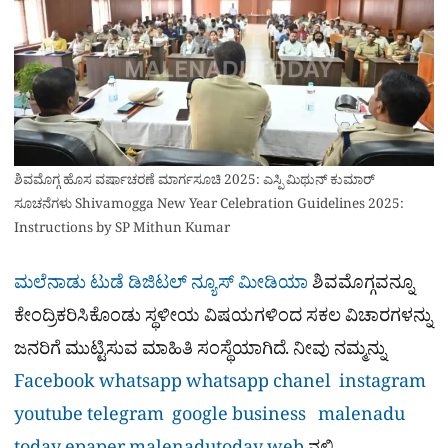
ಶಿವಮೊಗ್ಗ ಹೊಸ ವರ್ಷಾಚರಣೆ ಮಾರ್ಗಸೂಚಿ 2025: ಎಸ್ಪಿ ಮಿಥುನ್ ಕುಮಾರ್
ಸೂಚನೆಗಳು Shivamogga New Year Celebration Guidelines 2025:
Instructions by SP Mithun Kumar
ಮಲೆನಾಡು ಟುಡೆ ಡಿಜಿಟಲ್ ನ್ಯೂಸ್ ಮೀಡಿಯಾ
ಶಿವಮೊಗ್ಗವನ್ನೂ
ಕೇಂದ್ರಿಕರಿಸಿಕೊಂಡು ಸ್ಥಳೀಯ ವಿಷಯಗಳಿಂದ ಸಕಲ ವಿಚಾರಗಳನ್ನು
ಜನರಿಗೆ ಮುಟ್ಟಿಸುವ ಮಾಹಿತಿ ಸಂಸ್ಥೆಯಾಗಿದೆ. ನೀವು ನಮ್ಮನ್ನು
Facebook
whatsapp
whatsapp chanel
instagram
youtube
telegram
google business
malenadu