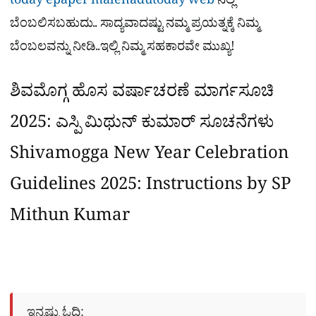
today epaper
malenadutoday web
ನಲ್ಲಿ
ಬೆಂಬಲಿಸಬಹುದು.. ಸಾದ್ಯವಾದಷ್ಟು ನಮ್ಮ ಪ್ರಯತ್ನಕ್ಕೆ ನಿಮ್ಮ
ಬೆಂಬಲವನ್ನು ನೀಡಿ..ಇಲ್ಲಿ ನಿಮ್ಮ ಸಹಕಾರವೇ ಮುಖ್ಯ!
ಶಿವಮೊಗ್ಗ ಹೊಸ ವರ್ಷಾಚರಣೆ ಮಾರ್ಗಸೂಚಿ
2025: ಎಸ್ಪಿ ಮಿಥುನ್ ಕುಮಾರ್ ಸೂಚನೆಗಳು
Shivamogga New Year Celebration
Guidelines 2025: Instructions by SP
Mithun Kumar
ಇನ್ನಷ್ಟು ಓದಿ: