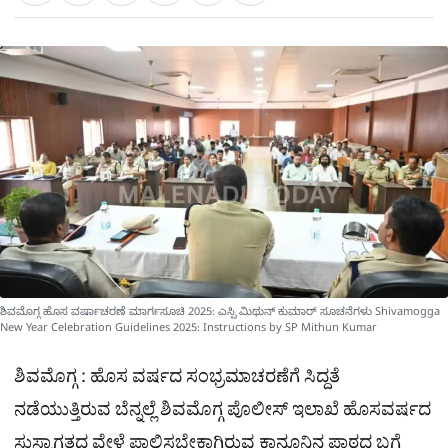
a
c
l
t
e
e
ಕ್
h
s
b
g
A
o
r
a
p
o
a
p
k
m
r
e
ಶಿವಮೊಗ್ಗ ಹೊಸ ವರ್ಷಾಚರಣೆ ಮಾರ್ಗಸೂಚಿ 2025: ಎಸ್ಪಿ ಮಿಥುನ್ ಕುಮಾರ್ ಸೂಚನೆಗಳು Shivamogga
New Year Celebration Guidelines 2025: Instructions by SP Mithun Kumar
ಶಿವಮೊಗ್ಗ : ಹೊಸ ವರ್ಷದ ಸಂಭ್ರಮಾಚರಣೆಗೆ ಸಿದ್ದತೆ
ನಡೆಯುತ್ತಿರುವ ಬೆನ್ನಲ್ಲೆ ಶಿವಮೊಗ್ಗ ಪೊಲೀಸ್ ಇಲಾಖೆ ಹೊಸವರ್ಷದ
ಸುಸ್ವಾಗತದ ವೇಳೆ ಪಾಲಿಸಬೇಕಾಗಿರುವ ಕಾನೂನಿನ ಪಾಠದ ಬಗ್ಗೆ