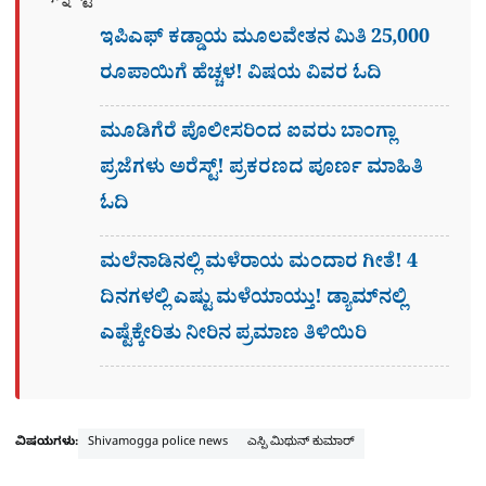
ಇಪಿಎಫ್ ಕಡ್ಡಾಯ ಮೂಲವೇತನ ಮಿತಿ 25,000
ರೂಪಾಯಿಗೆ ಹೆಚ್ಚಳ! ವಿಷಯ ವಿವರ ಓದಿ
ಮೂಡಿಗೆರೆ ಪೊಲೀಸರಿಂದ ಐವರು ಬಾಂಗ್ಲಾ
ಪ್ರಜೆಗಳು ಅರೆಸ್ಟ್! ಪ್ರಕರಣದ ಪೂರ್ಣ ಮಾಹಿತಿ
ಓದಿ
ಮಲೆನಾಡಿನಲ್ಲಿ ಮಳೆರಾಯ ಮಂದಾರ ಗೀತೆ! 4
ದಿನಗಳಲ್ಲಿ ಎಷ್ಟು ಮಳೆಯಾಯ್ತು! ಡ್ಯಾಮ್​ನಲ್ಲಿ
ಎಷ್ಟೆಕ್ಕೇರಿತು ನೀರಿನ ಪ್ರಮಾಣ ತಿಳಿಯಿರಿ
ವಿಷಯಗಳು:
Shivamogga police news
ಎಸ್ಪಿ ಮಿಥುನ್ ಕುಮಾರ್