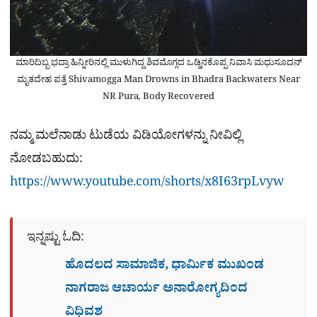
ಮಾರಿದಿಬ್ಬ ಭದ್ರಾ ಹಿನ್ನೀರಿನಲ್ಲಿ ಮುಳುಗಿದ್ದ ಶಿವಮೊಗ್ಗದ ಒಡ್ಡಿನಕೊಪ್ಪ ನಿವಾಸಿ ಮಧುಸೂದನ್
ಮೃತದೇಹ ಪತ್ತೆ Shivamogga Man Drowns in Bhadra Backwaters Near
NR Pura, Body Recovered
ನಮ್ಮ ಮಲೆನಾಡು ಟುಡೆಯ ವಿಡಿಯೋಗಳನ್ನು ನೀವಿಲ್ಲಿ
ನೋಡಬಹುದು:
https://www.youtube.com/shorts/x8I63rpLvyw
ಇನ್ನಷ್ಟು ಓದಿ:
ಹೊದಲದ ಸಾಮಾಜಿಕ, ಧಾರ್ಮಿಕ ಮುಖಂಡ
ನಾಗರಾಜ ಆಚಾರ್ಯ ಅನಾರೋಗ್ಯದಿಂದ
ವಿಧಿವಶ