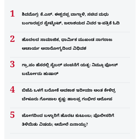
ಶಿವಮೊಗ್ಗ: ಕೆ.ಎಸ್. ಈಶ್ವರಪ್ಪ ವಾಗ್ದಾಳಿ, ಸಚಿವ ಮಧು
ಬಂಗಾರಪ್ಪರ ಸ್ಟೇಟ್ಮೆಂಟ್, ಜಲಾಶಯದ ವಿವರ ಇ-ಪತ್ರಿಕೆ ಓದಿ
ಹೊದಲದ ಸಾಮಾಜಿಕ, ಧಾರ್ಮಿಕ ಮುಖಂಡ ನಾಗರಾಜ
ಆಚಾರ್ಯ ಅನಾರೋಗ್ಯದಿಂದ ವಿಧಿವಶ
ಗ್ರಾ,ಪಂ ಹೆಸರಲ್ಲಿ ಸೈಬ‌ರ್ ವಂಚನೆಗೆ ಯತ್ನ: ನಿಮ್ಗೂ ಫೋನ್​
ಬರ್ಬೋದು ಹುಷಾರ್​​
ಬಿಜೆಪಿ ಒಳಗೆ ಬರೋಕೆ ಅವಕಾಶ ಇದೀಯಾ ಅಂತ ಕೇಳಿದ್ರ
ಬೇಳೂರು ಗೋಪಾಲ ಕೃಷ್ಣ: ಹಾಲಪ್ಪ ಗಂಭೀರ ಆರೋಪ
ಜೋಗದಿಂದ ಬಳ್ಳಾರಿಗೆ ಹೊರಟ ಕುಟುಂಬ; ಪೊಲೀಸರಿಗೆ
ತಿಳಿಯಿತು ವಿಷಯ; ಆಮೇಲೆ ಏನಾಯ್ತು?