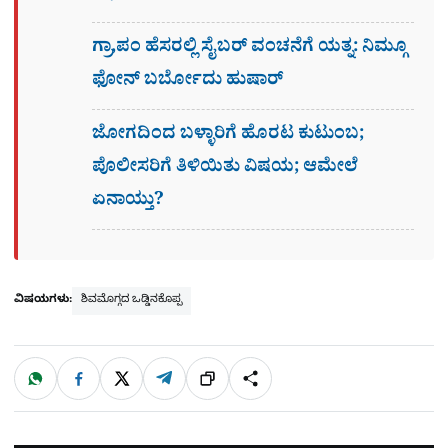
ಗ್ರಾ,ಪಂ ಹೆಸರಲ್ಲಿ ಸೈಬ‌ರ್ ವಂಚನೆಗೆ ಯತ್ನ: ನಿಮ್ಗೂ
ಫೋನ್​ ಬರ್ಬೋದು ಹುಷಾರ್​​
ಜೋಗದಿಂದ ಬಳ್ಳಾರಿಗೆ ಹೊರಟ ಕುಟುಂಬ;
ಪೊಲೀಸರಿಗೆ ತಿಳಿಯಿತು ವಿಷಯ; ಆಮೇಲೆ
ಏನಾಯ್ತು?
ವಿಷಯಗಳು:
ಶಿವಮೊಗ್ಗದ ಒಡ್ಡಿನಕೊಪ್ಪ
W
F
X
T
ಹಂಚಿಕೊಳ್ಳಿ
ಲಿಂ
S
h
a
e
a
c
l
t
e
e
ಕ್
h
s
b
g
A
o
r
a
p
o
a