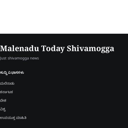
Malenadu Today Shivamogga
Just shivamogga news
ಸುದ್ದಿ ವಿಭಾಗಗಳು
ಮಲೆನಾಡು
ಕರ್ನಾಟಕ
ದೇಶ
ವಿಶ್ವ
ಉಪಯುಕ್ತ ಮಾಹಿತಿ