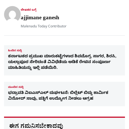
p
k
m
r
ಲೇಖಕರ ಬಗ್ಗೆ
e
ajjimane ganesh
Malenadu Today Contributor
ಹಿಂದಿನ ಸುದ್ದಿ
ಕರ್ನಾಟಕದ ಪ್ರಮುಖ ಮಾರುಕಟ್ಟೆಗಳಾದ ಶಿವಮೊಗ್ಗ, ಸಾಗರ, ಶಿರಸಿ,
ಯಲ್ಲಾಪೂರ ಸೇರಿದಂತೆ ವಿವಿಧೆಡೆಯ ಅಡಿಕೆ ರೇಟಿನ ಸಂಪೂರ್ಣ
ಮಾಹಿತಿಯನ್ನು ಇಲ್ಲಿ ಪಡೆಯಿರಿ.
ಮುಂದಿನ ಸುದ್ದಿ
ಭದ್ರಾವತಿ ವಿಐಎಸ್‌ಎಲ್ ದುರ್ಘಟನೆ: ಬಿಲ್ಲೆಟ್ ಬಿದ್ದು ಕಾರ್ಮಿಕ
ವಿನೋದ್ ಸಾವು, ಪತ್ನಿಗೆ ಉದ್ಯೋಗ ನೀಡಲು ಆಗ್ರಹ
ಈಗ ಗಮನಿಸಬೇಕಾದವು