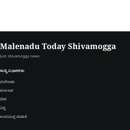
Malenadu Today Shivamogga
Just shivamogga news
ಸುದ್ದಿ ವಿಭಾಗಗಳು
ಮಲೆನಾಡು
ಕರ್ನಾಟಕ
ದೇಶ
ವಿಶ್ವ
ಉಪಯುಕ್ತ ಮಾಹಿತಿ