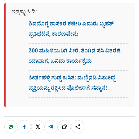
ಇನ್ನಷ್ಟು ಓದಿ:
ಶಿವಮೊಗ್ಗ ಶಾಸಕರ ಕಚೇರಿ ಎದುರು ಬೃಹತ್
ಪ್ರತಿಭಟನೆ, ಕಾರಣವೇನು
200 ಮಹಿಳೆಯರಿಗೆ ಸೀರೆ, ತೆಂಗಿನ ಸಸಿ ವಿತರಣೆ,
ಯಾವಾಗ, ಏನಿದು ಕಾರ್ಯಕ್ರಮ
ತೀರ್ಥಹಳ್ಳಿ ಗುಡ್ಡ ಕುಸಿತ: ಮಣ್ಣಿನಡಿ ಸಿಲುಕಿದ್ದ
ವ್ಯಕ್ತಿಯನ್ನು ರಕ್ಷಿಸಿದ ಪೊಲೀಸ್‌ಗೆ ಸನ್ಮಾನ!
W
F
X
T
ಹಂಚಿಕೊಳ್ಳಿ
ಲಿಂ
S
h
a
e
a
c
l
t
e
e