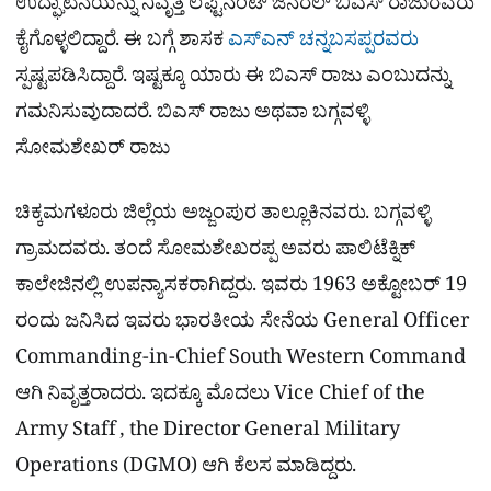
ಉದ್ಘಾಟನೆಯನ್ನು ನಿವೃತ್ತ ಲೆಫ್ಟಿನೆಂಟ್​ ಜನರಲ್​ ಬಿಎಸ್​ ರಾಜುರವರು
ಕೈಗೊಳ್ಳಲಿದ್ದಾರೆ. ಈ ಬಗ್ಗೆ ಶಾಸಕ
ಎಸ್​ಎನ್​ ಚನ್ನಬಸಪ್ಪರವರು
ಸ್ಪಷ್ಟಪಡಿಸಿದ್ದಾರೆ. ಇಷ್ಟಕ್ಕೂ ಯಾರು ಈ ಬಿಎಸ್​ ರಾಜು ಎಂಬುದನ್ನು
ಗಮನಿಸುವುದಾದರೆ. ಬಿಎಸ್​ ರಾಜು ಅಥವಾ ಬಗ್ಗವಳ್ಳಿ
ಸೋಮಶೇಖರ್ ರಾಜು
ಚಿಕ್ಕಮಗಳೂರು ಜಿಲ್ಲೆಯ ಅಜ್ಜಂಪುರ ತಾಲ್ಲೂಕಿನವರು. ಬಗ್ಗವಳ್ಳಿ
ಗ್ರಾಮದವರು. ತಂದೆ ಸೋಮಶೇಖರಪ್ಪ ಅವರು ಪಾಲಿಟೆಕ್ನಿಕ್
ಕಾಲೇಜಿನಲ್ಲಿ ಉಪನ್ಯಾಸಕರಾಗಿದ್ದರು. ಇವರು 1963 ಅಕ್ಟೋಬರ್​ 19
ರಂದು ಜನಿಸಿದ ಇವರು ಭಾರತೀಯ ಸೇನೆಯ General Officer
Commanding-in-Chief South Western Command
ಆಗಿ ನಿವೃತ್ತರಾದರು. ಇದಕ್ಕೂ ಮೊದಲು Vice Chief of the
Army Staff , the Director General Military
Operations (DGMO) ಆಗಿ ಕೆಲಸ ಮಾಡಿದ್ದರು.