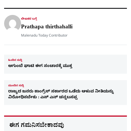
ಕ್
h
s
b
g
A
o
r
a
p
o
a
p
k
m
r
ಲೇಖಕರ ಬಗ್ಗೆ
e
Prathapa thirthahalli
Malenadu Today Contributor
ಹಿಂದಿನ ಸುದ್ದಿ
ಆಗುಂಬೆ ಘಾಟಿ ಈಗ ಸಂಚಾರಕ್ಕೆ ಮುಕ್ತ
ಮುಂದಿನ ಸುದ್ದಿ
ರಾಜ್ಯದ ಜನರು ಕಾಂಗ್ರೆಸ್​ ಸರ್ಕಾರದ ಒಡೆದು ಆಳುವ ನೀತಿಯನ್ನು
ವಿರೋಧಿಸಬೇಕು : ಎಸ್​ ಎನ್​ ಚನ್ನಬಸಪ್ಪ
ಈಗ ಗಮನಿಸಬೇಕಾದವು