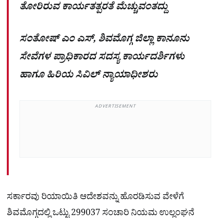
ತೋರಿರುವ ಕಾರ್ಯತತ್ಪರತೆ ಮೆಚ್ಚುವಂತದ್ದು
ಸಂತೋಷ್ ಎಂ ಎಸ್, ಶಿವಮೊಗ್ಗ ಜಿಲ್ಲಾ ಕಾನೂನು
ಸೇವೆಗಳ ಪ್ರಾಧಿಕಾರದ ಸದಸ್ಯ ಕಾರ್ಯದರ್ಶಿಗಳು
ಹಾಗೂ ಹಿರಿಯ ಸಿವಿಲ್ ನ್ಯಾಯಾಧೀಶರು
ADVERTISEMENT
ಸರ್ಕಾರವು ರಿಯಾಯಿತಿ ಆದೇಶವನ್ನು ಹೊರಡಿಸುವ ವೇಳೆಗೆ
ಶಿವಮೊಗ್ಗದಲ್ಲಿ ಒಟ್ಟು 299037 ಸಂಚಾರಿ ನಿಯಮ ಉಲ್ಲಂಘನೆ