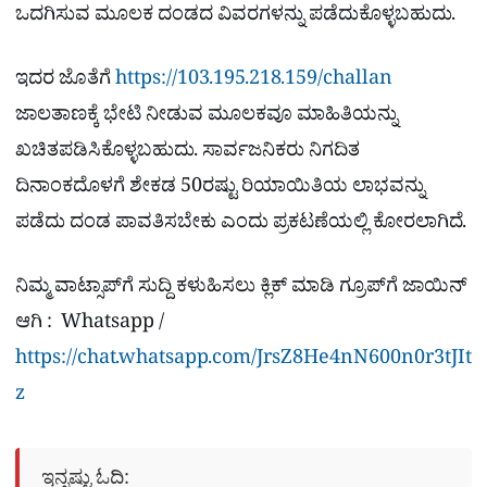
ಒದಗಿಸುವ ಮೂಲಕ ದಂಡದ ವಿವರಗಳನ್ನು ಪಡೆದುಕೊಳ್ಳಬಹುದು.
ಇದರ ಜೊತೆಗೆ
https://103.195.218.159/challan
ಜಾಲತಾಣಕ್ಕೆ ಭೇಟಿ ನೀಡುವ ಮೂಲಕವೂ ಮಾಹಿತಿಯನ್ನು
ಖಚಿತಪಡಿಸಿಕೊಳ್ಳಬಹುದು. ಸಾರ್ವಜನಿಕರು ನಿಗದಿತ
ದಿನಾಂಕದೊಳಗೆ ಶೇಕಡ 50ರಷ್ಟು ರಿಯಾಯಿತಿಯ ಲಾಭವನ್ನು
ಪಡೆದು ದಂಡ ಪಾವತಿಸಬೇಕು ಎಂದು ಪ್ರಕಟಣೆಯಲ್ಲಿ ಕೋರಲಾಗಿದೆ.
ನಿಮ್ಮ ವಾಟ್ಸಾಪ್​ಗೆ ಸುದ್ದಿ ಕಳುಹಿಸಲು ಕ್ಲಿಕ್​ ಮಾಡಿ ಗ್ರೂಪ್​ಗೆ ಜಾಯಿನ್
ಆಗಿ : Whatsapp /
https://chat.whatsapp.com/JrsZ8He4nN600n0r3tJIt
z
ಇನ್ನಷ್ಟು ಓದಿ: