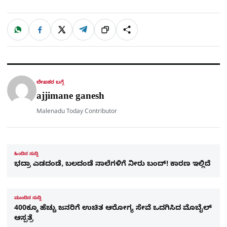
W
F
X
T
ಹಂಚಿಕೊಳ್ಳಿ
ಲಿಂ
S
h
a
e
a
c
l
t
e
e
ಕ್
h
s
b
g
A
o
r
a
p
o
a
p
k
m
r
ಲೇಖಕರ ಬಗ್ಗೆ
e
ajjimane ganesh
Malenadu Today Contributor
ಹಿಂದಿನ ಸುದ್ದಿ
ಭದ್ರಾ ಎಡದಂಡೆ, ಬಲದಂಡೆ ನಾಲೆಗಳಿಗೆ ನೀರು ಬಂದ್! ಕಾರಣ ಇಲ್ಲಿದೆ
ಮುಂದಿನ ಸುದ್ದಿ
400ಕ್ಕೂ ಹೆಚ್ಚು ಜನರಿಗೆ ಉಚಿತ ಆರೋಗ್ಯ ಸೇವೆ ಒದಗಿಸಿದ ಮೊಬೈಲ್
ಆಸ್ಪತ್ರೆ