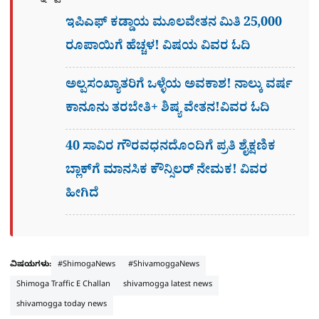
ಇಪಿಎಫ್ ಕಡ್ಡಾಯ ಮೂಲವೇತನ ಮಿತಿ 25,000
ರೂಪಾಯಿಗೆ ಹೆಚ್ಚಳ! ವಿಷಯ ವಿವರ ಓದಿ
ಅಲ್ಪಸಂಖ್ಯಾತರಿಗೆ ಒಳ್ಳೆಯ ಅವಕಾಶ! ನಾಲ್ಕು ವರ್ಷ
ಕಾನೂನು ತರಬೇತಿ+ ಶಿಷ್ಯ ವೇತನ!ವಿವರ ಓದಿ
40 ಸಾವಿರ ಗೌರವಧನದೊಂದಿಗೆ ಪ್ರತಿ ಶೈಕ್ಷಣಿಕ
ಬ್ಲಾಕ್‌ಗೆ ಮಾನಸಿಕ ಕೌನ್ಸಿಲರ್ ನೇಮಕ! ವಿವರ
ಹೀಗಿದೆ
ವಿಷಯಗಳು:
#ShimogaNews
#ShivamoggaNews
Shimoga Traffic E Challan
shivamogga latest news
shivamogga today news