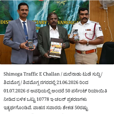
a
p
o
a
p
k
m
r
e
Shimoga Traffic E Challan / ಮಲೆನಾಡು ಟುಡೆ ಸುದ್ದಿ /
ಶಿವಮೊಗ್ಗ / ಶಿವಮೊಗ್ಗ ನಗರದಲ್ಲಿ 21.06.2026 ರಿಂದ
01.07.2026 ರ ಅವಧಿಯಲ್ಲಿ ಅಂದರೆ 50 ಪರ್ಸೆಂಟ್ ರಿಯಾಯಿತಿ
ನೀಡಿದ ಬಳಿಕ ಒಟ್ಟು 10778 ಇ-ಚಲನ್ ಪ್ರಕರಣಗಳು
ಇತ್ಯರ್ಥಗೊಂಡಿವೆ. ವಾಹನ ಸವಾರರು ಶೇಕಡ 50ರಷ್ಟು