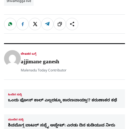
shivamogga live
W
F
X
T
ಹಂಚಿಕೊಳ್ಳಿ
ಲಿಂ
S
h
a
e
a
c
l
t
e
e
ಕ್
h
s
b
g
A
o
r
a
p
o
a
p
k
m
r
ಲೇಖಕರ ಬಗ್ಗೆ
e
ajjimane ganesh
Malenadu Today Contributor
ಹಿಂದಿನ ಸುದ್ದಿ
ಒಂದು ಫೋನ್​ ಕಾಲ್​ ಎಲ್ಲದಕ್ಕೂ ಕಾರಣವಾಯ್ತಾ!? ಕರುಣಾಕರ ಕಥೆ
ಮುಂದಿನ ಸುದ್ದಿ
ಶಿವಮೊಗ್ಗ ವಾಟರ್ ಸಪ್ಲೈ ಅಪ್ಡೇಟ್: ಎರಡು ದಿನ ಕುಡಿಯುವ ನೀರು