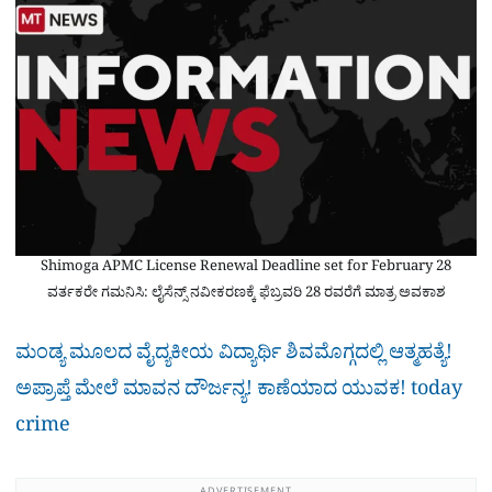
Shimoga APMC License Renewal Deadline set for February 28
ವರ್ತಕರೇ ಗಮನಿಸಿ: ಲೈಸೆನ್ಸ್ ನವೀಕರಣಕ್ಕೆ ಫೆಬ್ರವರಿ 28 ರವರೆಗೆ ಮಾತ್ರ ಅವಕಾಶ
ಮಂಡ್ಯ ಮೂಲದ ವೈದ್ಯಕೀಯ ವಿದ್ಯಾರ್ಥಿ ಶಿವಮೊಗ್ಗದಲ್ಲಿ ಆತ್ಮಹತ್ಯೆ!
ಅಪ್ರಾಪ್ತೆ ಮೇಲೆ ಮಾವನ ದೌರ್ಜನ್ಯ! ಕಾಣೆಯಾದ ಯುವಕ! today
crime