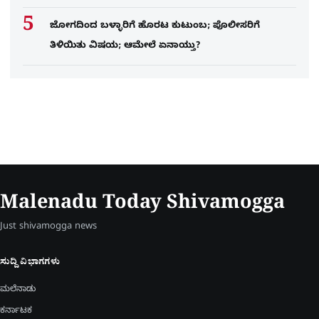
ಜೋಗದಿಂದ ಬಳ್ಳಾರಿಗೆ ಹೊರಟ ಕುಟುಂಬ; ಪೊಲೀಸರಿಗೆ
ತಿಳಿಯಿತು ವಿಷಯ; ಆಮೇಲೆ ಏನಾಯ್ತು?
Malenadu Today Shivamogga
Just shivamogga news
ಸುದ್ದಿ ವಿಭಾಗಗಳು
ಮಲೆನಾಡು
ಕರ್ನಾಟಕ