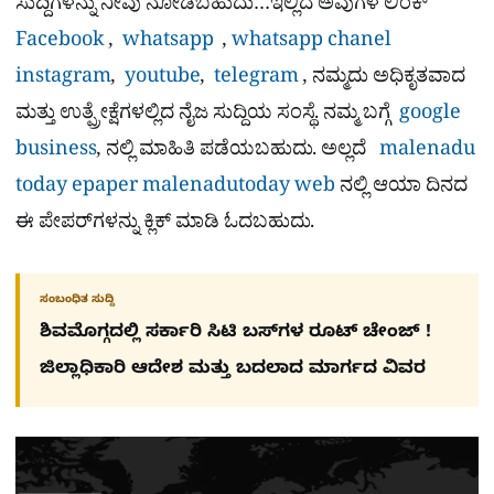
ಸುದ್ದಿಗಳನ್ನು ನೀವು ನೋಡಬಹುದು…ಇಲ್ಲಿದೆ ಅವುಗಳ ಲಿಂಕ್
Facebook
,
whatsapp
,
whatsapp chanel
instagram
,
youtube
,
telegram
, ನಮ್ಮದು ಅಧಿಕೃತವಾದ
ಮತ್ತು ಉತ್ಪ್ರೇಕ್ಷೆಗಳಲ್ಲಿದ ನೈಜ ಸುದ್ದಿಯ ಸಂಸ್ಥೆ. ನಮ್ಮ ಬಗ್ಗೆ
google
business
, ನಲ್ಲಿ ಮಾಹಿತಿ ಪಡೆಯಬಹುದು. ಅಲ್ಲದೆ
malenadu
today epaper
malenadutoday web
ನಲ್ಲಿ ಆಯಾ ದಿನದ
ಈ ಪೇಪರ್​ಗಳನ್ನು ಕ್ಲಿಕ್ ಮಾಡಿ ಓದಬಹುದು.
ಸಂಬಂಧಿತ ಸುದ್ದಿ
ಶಿವಮೊಗ್ಗದಲ್ಲಿ ಸರ್ಕಾರಿ ಸಿಟಿ ಬಸ್​ಗಳ ರೂಟ್ ಚೇಂಜ್ !
ಜಿಲ್ಲಾಧಿಕಾರಿ ಆದೇಶ ಮತ್ತು ಬದಲಾದ ಮಾರ್ಗದ ವಿವರ