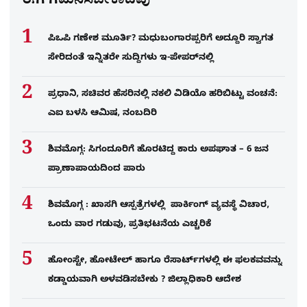
ಈಗ ಗಮನಿಸಬೇಕಾದವು
ಪಿಒಪಿ ಗಣೇಶ ಮೂರ್ತಿ? ಮಧುಬಂಗಾರಪ್ಪರಿಗೆ ಅದ್ದೂರಿ ಸ್ವಾಗತ
ಸೇರಿದಂತೆ ಇನ್ನಿತರೇ ಸುದ್ದಿಗಳು ಇ-ಪೇಪರ್​ನಲ್ಲಿ
ಪ್ರಧಾನಿ, ಸಚಿವರ ಹೆಸರಿನಲ್ಲಿ ನಕಲಿ ವಿಡಿಯೊ ಹರಿಬಿಟ್ಟು ವಂಚನೆ:
ಎಐ ಬಳಸಿ ಆಮಿಷ, ನಂಬದಿರಿ
ಶಿವಮೊಗ್ಗ: ಸಿಗಂದೂರಿಗೆ ಹೊರಟಿದ್ದ ಕಾರು ಅಪಘಾತ – 6 ಜನ
ಪ್ರಾಣಾಪಾಯದಿಂದ ಪಾರು
ಶಿವಮೊಗ್ಗ : ಖಾಸಗಿ ಆಸ್ಪತ್ರೆಗಳಲ್ಲಿ ಪಾರ್ಕಿಂಗ್​ ವ್ಯವಸ್ಥೆ ವಿಚಾರ,
ಒಂದು ವಾರ ಗಡುವು, ಪ್ರತಿಭಟನೆಯ ಎಚ್ಚರಿಕೆ
ಹೋಂಸ್ಟೇ, ಹೋಟೇಲ್ ಹಾಗೂ ರೆಸಾರ್ಟ್‌ಗಳಲ್ಲಿ ಈ ಫಲಕವವನ್ನು
ಕಡ್ಡಾಯವಾಗಿ ಅಳವಡಿಸಬೇಕು ? ಜಿಲ್ಲಾಧಿಕಾರಿ ಆದೇಶ