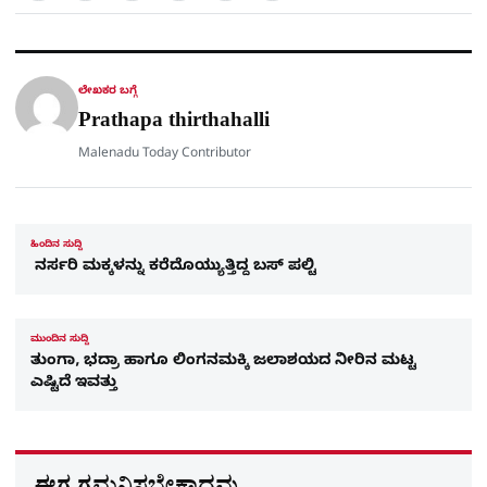
a
c
l
t
e
e
ಕ್
h
s
b
g
A
o
r
a
p
o
a
p
k
m
r
ಲೇಖಕರ ಬಗ್ಗೆ
e
Prathapa thirthahalli
Malenadu Today Contributor
ಹಿಂದಿನ ಸುದ್ದಿ
ನರ್ಸರಿ ಮಕ್ಕಳನ್ನು ಕರೆದೊಯ್ಯುತ್ತಿದ್ದ ಬಸ್​ ಪಲ್ಟಿ
ಮುಂದಿನ ಸುದ್ದಿ
ತುಂಗಾ, ಭದ್ರಾ ಹಾಗೂ ಲಿಂಗನಮಕ್ಕಿ ಜಲಾಶಯದ ನೀರಿನ ಮಟ್ಟ
ಎಷ್ಟಿದೆ ಇವತ್ತು