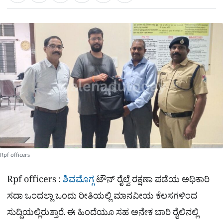
a
c
l
t
e
e
ಕ್
h
s
b
g
A
o
r
a
p
o
a
p
k
m
r
e
Rpf officers
Rpf officers :
ಶಿವಮೊಗ್ಗ
ಟೌನ್​ ರೈಲ್ವೆ ರಕ್ಷಣಾ ಪಡೆಯ ಅಧಿಕಾರಿ
ಸದಾ ಒಂದಲ್ಲಾ ಒಂದು ರೀತಿಯಲ್ಲಿ ಮಾನವೀಯ ಕೆಲಸಗಳಿಂದ
ಸುದ್ದಿಯಲ್ಲಿರುತ್ತಾರೆ. ಈ ಹಿಂದೆಯೂ ಸಹ ಅನೇಕ ಬಾರಿ ರೈಲಿನಲ್ಲಿ