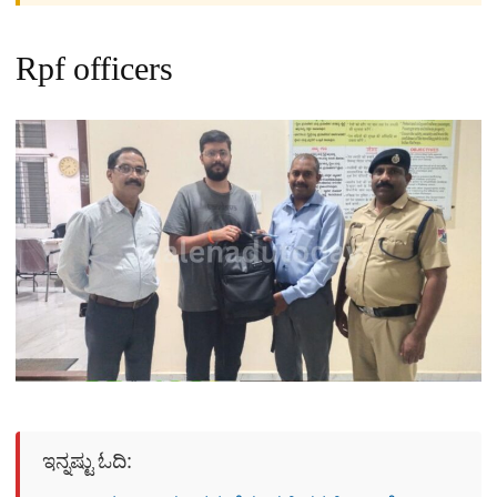
Rpf officers
ಇನ್ನಷ್ಟು ಓದಿ: