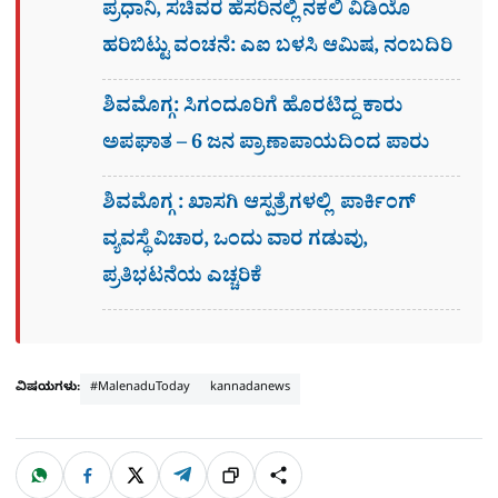
ಪ್ರಧಾನಿ, ಸಚಿವರ ಹೆಸರಿನಲ್ಲಿ ನಕಲಿ ವಿಡಿಯೊ
ಹರಿಬಿಟ್ಟು ವಂಚನೆ: ಎಐ ಬಳಸಿ ಆಮಿಷ, ನಂಬದಿರಿ
ಶಿವಮೊಗ್ಗ: ಸಿಗಂದೂರಿಗೆ ಹೊರಟಿದ್ದ ಕಾರು
ಅಪಘಾತ – 6 ಜನ ಪ್ರಾಣಾಪಾಯದಿಂದ ಪಾರು
ಶಿವಮೊಗ್ಗ : ಖಾಸಗಿ ಆಸ್ಪತ್ರೆಗಳಲ್ಲಿ ಪಾರ್ಕಿಂಗ್​
ವ್ಯವಸ್ಥೆ ವಿಚಾರ, ಒಂದು ವಾರ ಗಡುವು,
ಪ್ರತಿಭಟನೆಯ ಎಚ್ಚರಿಕೆ
ವಿಷಯಗಳು:
#MalenaduToday
kannadanews
W
F
X
T
ಹಂಚಿಕೊಳ್ಳಿ
ಲಿಂ
S
h
a
e