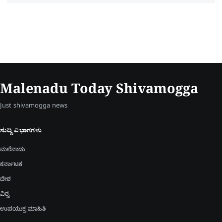
Malenadu Today Shivamogga
Just shivamogga news
ಸುದ್ದಿ ವಿಭಾಗಗಳು
ಮಲೆನಾಡು
ಕರ್ನಾಟಕ
ದೇಶ
ವಿಶ್ವ
ಉಪಯುಕ್ತ ಮಾಹಿತಿ