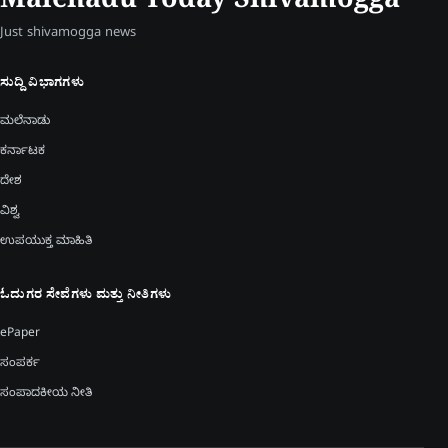
Malenadu Today Shivamogga
Just shivamogga news
ಸುದ್ದಿ ವಿಭಾಗಗಳು
ಮಲೆನಾಡು
ಕರ್ನಾಟಕ
ದೇಶ
ವಿಶ್ವ
ಉಪಯುಕ್ತ ಮಾಹಿತಿ
ಓದುಗರ ಸೇವೆಗಳು ಮತ್ತು ನೀತಿಗಳು
ePaper
ಸಂಪರ್ಕ
ಸಂಪಾದಕೀಯ ನೀತಿ