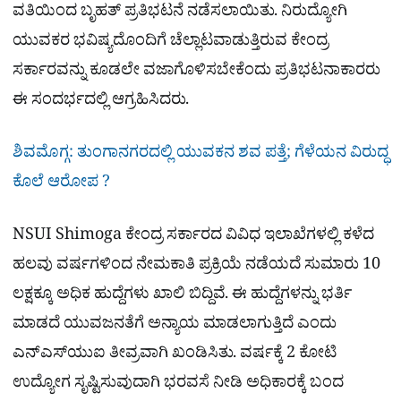
ವತಿಯಿಂದ ಬೃಹತ್ ಪ್ರತಿಭಟನೆ ನಡೆಸಲಾಯಿತು. ನಿರುದ್ಯೋಗಿ
ಯುವಕರ ಭವಿಷ್ಯದೊಂದಿಗೆ ಚೆಲ್ಲಾಟವಾಡುತ್ತಿರುವ ಕೇಂದ್ರ
ಸರ್ಕಾರವನ್ನು ಕೂಡಲೇ ವಜಾಗೊಳಿಸಬೇಕೆಂದು ಪ್ರತಿಭಟನಾಕಾರರು
ಈ ಸಂದರ್ಭದಲ್ಲಿ ಆಗ್ರಹಿಸಿದರು.
ಶಿವಮೊಗ್ಗ: ತುಂಗಾನಗರದಲ್ಲಿ ಯುವಕನ ಶವ ಪತ್ತೆ; ಗೆಳೆಯನ ವಿರುದ್ಧ
ಕೊಲೆ ಆರೋಪ ?
NSUI Shimoga ಕೇಂದ್ರ ಸರ್ಕಾರದ ವಿವಿಧ ಇಲಾಖೆಗಳಲ್ಲಿ ಕಳೆದ
ಹಲವು ವರ್ಷಗಳಿಂದ ನೇಮಕಾತಿ ಪ್ರಕ್ರಿಯೆ ನಡೆಯದೆ ಸುಮಾರು 10
ಲಕ್ಷಕ್ಕೂ ಅಧಿಕ ಹುದ್ದೆಗಳು ಖಾಲಿ ಬಿದ್ದಿವೆ. ಈ ಹುದ್ದೆಗಳನ್ನು ಭರ್ತಿ
ಮಾಡದೆ ಯುವಜನತೆಗೆ ಅನ್ಯಾಯ ಮಾಡಲಾಗುತ್ತಿದೆ ಎಂದು
ಎನ್‌ಎಸ್‌ಯುಐ ತೀವ್ರವಾಗಿ ಖಂಡಿಸಿತು. ವರ್ಷಕ್ಕೆ 2 ಕೋಟಿ
ಉದ್ಯೋಗ ಸೃಷ್ಟಿಸುವುದಾಗಿ ಭರವಸೆ ನೀಡಿ ಅಧಿಕಾರಕ್ಕೆ ಬಂದ