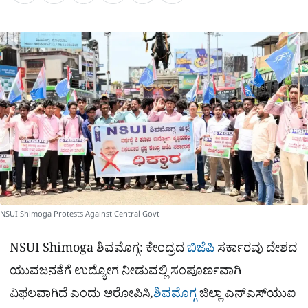
a
c
l
t
e
e
ಕ್
h
s
b
g
A
o
r
a
p
o
a
p
k
m
r
e
NSUI Shimoga Protests Against Central Govt
NSUI Shimoga ಶಿವಮೊಗ್ಗ: ಕೇಂದ್ರದ
ಬಿಜೆಪಿ
ಸರ್ಕಾರವು ದೇಶದ
ಯುವಜನತೆಗೆ ಉದ್ಯೋಗ ನೀಡುವಲ್ಲಿ ಸಂಪೂರ್ಣವಾಗಿ
ವಿಫಲವಾಗಿದೆ ಎಂದು ಆರೋಪಿಸಿ,
ಶಿವಮೊಗ್ಗ
ಜಿಲ್ಲಾ ಎನ್‌ಎಸ್‌ಯುಐ