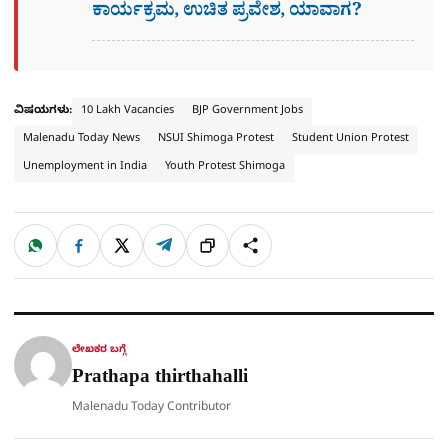
ಕಾರ್ಯಕ್ರಮ, ಉಚಿತ ಪ್ರವೇಶ, ಯಾವಾಗ?
ವಿಷಯಗಳು:
10 Lakh Vacancies
BJP Government Jobs
Malenadu Today News
NSUI Shimoga Protest
Student Union Protest
Unemployment in India
Youth Protest Shimoga
W
F
X
T
ಹಂಚಿಕೊಳ್ಳಿ
ಲಿಂ
S
h
a
e
a
c
l
t
e
e
ಕ್
h
s
b
g
A
o
r
a
p
o
a
p
k
m
r
ಲೇಖಕರ ಬಗ್ಗೆ
e
Prathapa thirthahalli
Malenadu Today Contributor