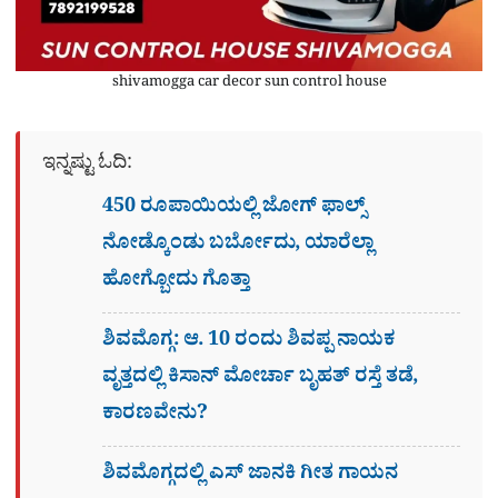
shivamogga car decor sun control house
ಇನ್ನಷ್ಟು ಓದಿ:
450 ರೂಪಾಯಿಯಲ್ಲಿ ಜೋಗ್​ ಫಾಲ್ಸ್​
ನೋಡ್ಕೊಂಡು ಬರ್ಬೋದು, ಯಾರೆಲ್ಲಾ
ಹೋಗ್ಬೋದು ಗೊತ್ತಾ
ಶಿವಮೊಗ್ಗ: ಆ. 10 ರಂದು ಶಿವಪ್ಪ ನಾಯಕ
ವೃತ್ತದಲ್ಲಿ ಕಿಸಾನ್ ಮೋರ್ಚಾ ಬೃಹತ್ ರಸ್ತೆ ತಡೆ,
ಕಾರಣವೇನು?
ಶಿವಮೊಗ್ಗದಲ್ಲಿ ಎಸ್​ ಜಾನಕಿ ಗೀತ ಗಾಯನ