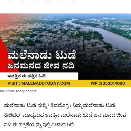
a
c
l
t
e
e
ಕ್
h
s
b
g
A
o
r
a
p
o
a
p
k
m
r
e
malenadu today epaper
ಮಲೆನಾಡು ಟುಡೆ ಸುದ್ದಿ / ಶಿವಮೊಗ್ಗ / ನಿಮ್ಮ ಮಲೆನಾಡು ಟುಡೆ
ಡಿಜಿಟಲ್ ಮಾಧ್ಯಮದ ಇವತ್ತಿನ ಮಲೆನಾಡು ಟುಡೆ ಜನ ಮನದ ಜೀವ
ನದಿ ಈ ಪತ್ರಿಕೆಯನ್ನು ಇಲ್ಲಿ ನೀಡಲಾಗಿದೆ.