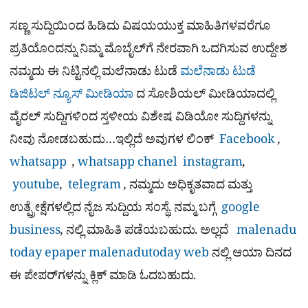
ಸಣ್ಣ ಸುದ್ದಿಯಿಂದ ಹಿಡಿದು ವಿಷಯಯುಕ್ತ ಮಾಹಿತಿಗಳವರೆಗೂ
ಪ್ರತಿಯೊಂದನ್ನು ನಿಮ್ಮ ಮೊಬೈಲ್​ಗೆ ನೇರವಾಗಿ ಒದಗಿಸುವ ಉದ್ದೇಶ
ನಮ್ಮದು ಈ ನಿಟ್ಟಿನಲ್ಲಿ ಮಲೆನಾಡು ಟುಡೆ
ಮಲೆನಾಡು ಟುಡೆ
ಡಿಜಿಟಲ್ ನ್ಯೂಸ್ ಮೀಡಿಯಾ
ದ ಸೋಶಿಯಲ್​ ಮೀಡಿಯಾದಲ್ಲಿ
ವೈರಲ್​ ಸುದ್ದಿಗಳಿಂದ ಸ್ತಳೀಯ ವಿಶೇಷ ವಿಡಿಯೋ ಸುದ್ದಿಗಳನ್ನು
ನೀವು ನೋಡಬಹುದು…ಇಲ್ಲಿದೆ ಅವುಗಳ ಲಿಂಕ್
Facebook
,
whatsapp
,
whatsapp chanel
instagram
,
youtube
,
telegram
, ನಮ್ಮದು ಅಧಿಕೃತವಾದ ಮತ್ತು
ಉತ್ಪ್ರೇಕ್ಷೆಗಳಲ್ಲಿದ ನೈಜ ಸುದ್ದಿಯ ಸಂಸ್ಥೆ. ನಮ್ಮ ಬಗ್ಗೆ
google
business
, ನಲ್ಲಿ ಮಾಹಿತಿ ಪಡೆಯಬಹುದು. ಅಲ್ಲದೆ
malenadu
today epaper
malenadutoday web
ನಲ್ಲಿ ಆಯಾ ದಿನದ
ಈ ಪೇಪರ್​ಗಳನ್ನು ಕ್ಲಿಕ್ ಮಾಡಿ ಓದಬಹುದು.