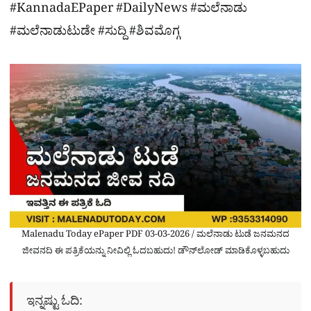
#KannadaEPaper #DailyNews #ಮಲೆನಾಡು
#ಮಲೆನಾಡುಟುಡೇ #ಸುದ್ದಿ #ಶಿವಮೊಗ್ಗ
Malenadu Today ePaper PDF 03-03-2026 / ಮಲೆನಾಡು ಟುಡೆ ಜನಮನದ
ಜೀವನದಿ ಈ ಪತ್ರಿಕೆಯನ್ನು ನೀವಿಲ್ಲಿ ಓದಬಹುದು! ಡೌನ್​​ಲೋಡ್​ ಮಾಡಿಕೊಳ್ಳಬಹುದು
ಇನ್ನಷ್ಟು ಓದಿ: