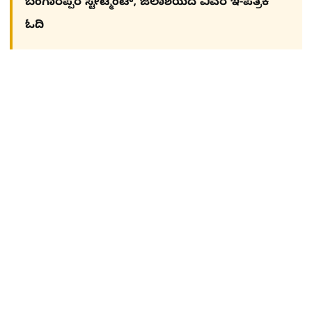
ಬಂಗಾರಪ್ಪರ ಸ್ಟೇಟ್ಮೆಂಟ್, ಜಲಾಶಯದ ವಿವರ ಇ-ಪತ್ರಿಕೆ
ಓದಿ