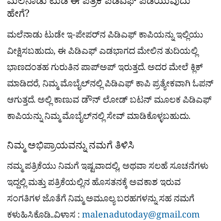
ಮಲೆನಾಡು ಟುಡೆ ಈ ಪತ್ರಿಕೆ ಪಿಡಿಎಫ್​ ಪಡೆಯುವುದು
ಹೇಗೆ?
ಮಲೆನಾಡು ಟುಡೇ ಇ-ಪೇಪರ್​ನ ಪಿಡಿಎಫ್​ ಕಾಪಿಯನ್ನು ಇಲ್ಲಿಯು
ವೀಕ್ಷಿಸಬಹುದು, ಈ ಪಿಡಿಎಫ್​ ಎಡಭಾಗದ ಮೇಲಿನ ತುದಿಯಲ್ಲಿ
ಭಾಣದಂತಹ ಗುರುತಿನ ಪಾಪ್​ಅಪ್​ ಇರುತ್ತದೆ. ಅದರ ಮೇಲೆ ಕ್ಲಿಕ್
ಮಾಡಿದರೆ, ನಿಮ್ಮ ಮೊಬೈಲ್​ನಲ್ಲಿ ಪಿಡಿಎಫ್​ ಕಾಪಿ ಪ್ರತ್ಯೇಕವಾಗಿ ಓಪನ್​
ಆಗುತ್ತದೆ. ಅಲ್ಲಿ ಕಾಣುವ ಡೌನ್​ ಲೋಡ್​ ಬಟನ್​ ಮೂಲಕ ಪಿಡಿಎಫ್​
ಕಾಪಿಯನ್ನು ನಿಮ್ಮ ಮೊಬೈಲ್​​ನಲ್ಲಿ ಸೇವ್ ಮಾಡಿಕೊಳ್ಳಬಹುದು.
ನಿಮ್ಮ ಅಭಿಪ್ರಾಯವನ್ನು ನಮಗೆ ತಿಳಿಸಿ
ನಮ್ಮ ಪತ್ರಿಕೆಯು ನಿಮಗೆ ಇಷ್ಟವಾದಲ್ಲಿ, ಅಥವಾ ಸಲಹೆ ಸೂಚನೆಗಳು
ಇದ್ದಲ್ಲಿ ಮತ್ತು ಪತ್ರಿಕೆಯಲ್ಲಿನ ಹೊಸತನಕ್ಕೆ ಅವಕಾಶ ಇರುವ
ಸಂಗತಿಗಳ ಜೊತೆಗೆ ನಿಮ್ಮ ಅಮೂಲ್ಯ ಬರಹಗಳನ್ನು ಸಹ ನಮಗೆ
ಕಳುಹಿಸಿಕೊಡಿ..ವಿಳಾಸ :
malenadutoday@gmail.com