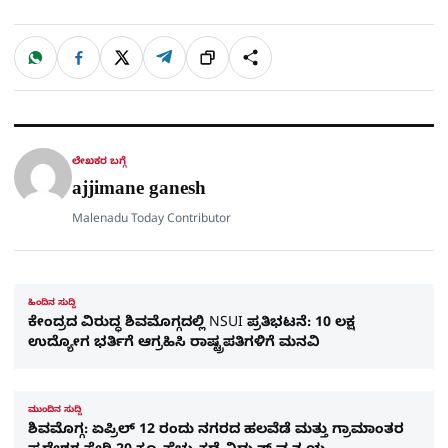
W
F
X
T
ಹಂಚಿಕೊಳ್ಳಿ
ಲಿಂ
S
h
a
e
a
c
l
t
e
e
ಕ್
h
s
b
g
A
o
r
a
p
o
a
p
k
m
r
ಲೇಖಕರ ಬಗ್ಗೆ
e
ajjimane ganesh
Malenadu Today Contributor
ಹಿಂದಿನ ಸುದ್ದಿ
ಕೇಂದ್ರದ ವಿರುದ್ಧ ಶಿವಮೊಗ್ಗದಲ್ಲಿ NSUI ಪ್ರತಿಭಟನೆ: 10 ಲಕ್ಷ
ಉದ್ಯೋಗ ಭರ್ತಿಗೆ ಆಗ್ರಹಿಸಿ ರಾಷ್ಟ್ರಪತಿಗಳಿಗೆ ಮನವಿ
ಮುಂದಿನ ಸುದ್ದಿ
ಶಿವಮೊಗ್ಗ: ಏಪ್ರಿಲ್ 12 ರಂದು ನಗರದ ಹಲವೆಡೆ ಮತ್ತು ಗ್ರಾಮಾಂತರ