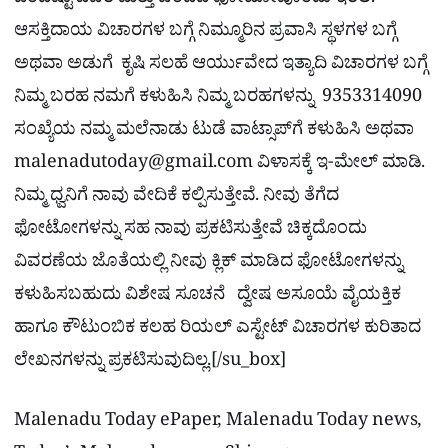
ಒಂದಿಷ್ಟು ವಿವರ ಮತ್ತು ಚೆಂದದ ಫೋಟೋವೊಂದು ಇರಲಿ.
ಆಸಕ್ತಿದಾಯ ವಿಚಾರಗಳ ಬಗ್ಗೆ ನಿಮ್ಮೂರಿನ ಪ್ರವಾಸಿ ಸ್ಥಳಗಳ ಬಗ್ಗೆ
ಅಥವಾ ಅಡುಗೆ ಕೃಷಿ ಸಲಹೆ ಆರ್ಯುವೇದ ಇತ್ಯಾದಿ ವಿಚಾರಗಳ ಬಗ್ಗೆ
ನಿಮ್ಮ ಬರಹ ನಮಗೆ ಕಳುಹಿಸಿ ನಿಮ್ಮ ಬರಹಗಳನ್ನು 9353314090
ಸಂಖ್ಯೆಯ ನಮ್ಮ ಮಲೆನಾಡು ಟುಡೆ ವಾಟ್ಸಾಪ್‌ಗೆ ಕಳುಹಿಸಿ ಅಥವಾ
malenadutoday@gmail.com
ವಿಳಾಸಕ್ಕೆ ಇ-ಮೇಲ್ ಮಾಡಿ.
ನಿಮ್ಮ ಧ್ವನಿಗೆ ನಾವು ವೇದಿಕೆ ಕಲ್ಪಿಸುತ್ತೇವೆ. ನೀವು ತೆಗೆದ
ಫೋಟೋಗಳನ್ನು ಸಹ ನಾವು ಪ್ರಕಟಿಸುತ್ತೇವೆ ಚಿಕ್ಕದೊಂದು
ವಿವರಣೆಯ ಜೊತೆಯಲ್ಲಿ ನೀವು ಕ್ಲಿಕ್ ಮಾಡಿದ ಫೋಟೋಗಳನ್ನು
ಕಳುಹಿಸಬಹುದು ವಿಶೇಷ ಸೂಚನೆ ದ್ವೇಷ ಅಸೂಯೆ ವೈಯಕ್ತಿಕ
ಹಾಗೂ ಕೌಟುಂಬಿಕ ಕಲಹ ರಿಯಲ್​ ಎಸ್ಟೇಟ್​ ವಿಚಾರಗಳ ಕುರಿತಾದ
ಲೇಖನಗಳನ್ನು ಪ್ರಕಟಿಸುವುದಿಲ್ಲ.[/su_box]
Malenadu Today ePaper, Malenadu Today news,