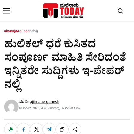
Skip to content
ಮುಖಪುಟ
›
ePaper
›
ಸುದ್ದಿ
ಹುಲಿಕಲ್​ ಧರೆ ಕುಸಿತದ
ಸಂಪೂರ್ಣ ಮಾಹಿತಿ ಸೇರಿದಂತೆ
ಇನ್ನಿತರೇ ಸುದ್ದಿಗಳು ಇ-ಪೇಪರ್​​
ನಲ್ಲಿ
ವರದಿ:
ajjimane ganesh
10 ಏಪ್ರಿಲ್ 2026, 4:45 ಅಪರಾಹ್ನ · 6 ನಿಮಿಷ ಓದು
W
F
X
T
ಹಂಚಿಕೊಳ್ಳಿ
ಲಿಂ
S
h
a
e