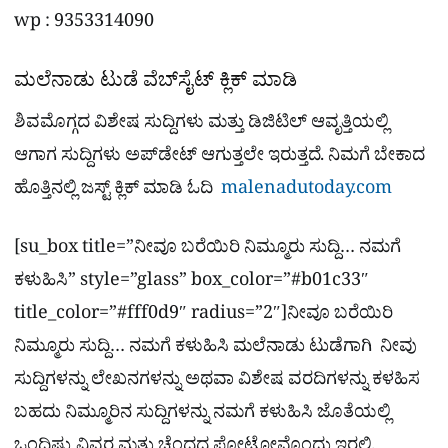
wp : 9353314090
ಮಲೆನಾಡು ಟುಡೆ ವೆಬ್​ಸೈಟ್​ ಕ್ಲಿಕ್ ಮಾಡಿ
ಶಿವಮೊಗ್ಗದ ವಿಶೇಷ ಸುದ್ದಿಗಳು ಮತ್ತು ಡಿಜಿಟಿಲ್​ ಆವೃತ್ತಿಯಲ್ಲಿ
ಆಗಾಗ ಸುದ್ದಿಗಳು ಅಪ್​ಡೇಟ್ ಆಗುತ್ತಲೇ ಇರುತ್ತದೆ. ನಿಮಗೆ ಬೇಕಾದ
ಹೊತ್ತಿನಲ್ಲಿ ಜಸ್ಟ್ ಕ್ಲಿಕ್ ಮಾಡಿ ಓದಿ
malenadutoday.com
[su_box title=”ನೀವೂ ಬರೆಯಿರಿ ನಿಮ್ಮೂರು ಸುದ್ದಿ… ನಮಗೆ
ಕಳುಹಿಸಿ” style=”glass” box_color=”#b01c33″
title_color=”#fff0d9″ radius=”2″]ನೀವೂ ಬರೆಯಿರಿ
ನಿಮ್ಮೂರು ಸುದ್ದಿ… ನಮಗೆ ಕಳುಹಿಸಿ ಮಲೆನಾಡು ಟುಡೆಗಾಗಿ ನೀವು
ಸುದ್ದಿಗಳನ್ನು ಲೇಖನಗಳನ್ನು ಅಥವಾ ವಿಶೇಷ ವರದಿಗಳನ್ನು ಕಳಹಿಸ
ಬಹದು ನಿಮ್ಮೂರಿನ ಸುದ್ದಿಗಳನ್ನು ನಮಗೆ ಕಳುಹಿಸಿ ಜೊತೆಯಲ್ಲಿ