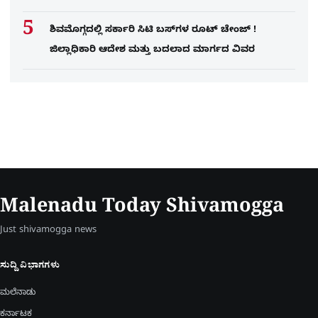
ಶಿವಮೊಗ್ಗದಲ್ಲಿ ಸರ್ಕಾರಿ ಸಿಟಿ ಬಸ್​ಗಳ ರೂಟ್ ಚೇಂಜ್ !
ಜಿಲ್ಲಾಧಿಕಾರಿ ಆದೇಶ ಮತ್ತು ಬದಲಾದ ಮಾರ್ಗದ ವಿವರ
Malenadu Today Shivamogga
Just shivamogga news
ಸುದ್ದಿ ವಿಭಾಗಗಳು
ಮಲೆನಾಡು
ಕರ್ನಾಟಕ