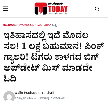
Skip to content
ಮುಖಪುಟ
›
SHIVAMOGGA NEWS TODAY
›
ಸುದ್ದಿ
ಇತಿಹಾಸದಲ್ಲಿ ಇದೆ ಮೊದಲ
ಸಲ! 1 ಲಕ್ಷ ಬಹುಮಾನ! ಪಿಂಕ್
ಗ್ಯಾಲರಿ! ಟಗರು ಕಾಳಗದ ಬಿಗ್
ಅಪ್​ಡೇಟ್ ಮಿಸ್​ ಮಾಡದೇ
ಓದಿ
ವರದಿ:
Prathapa thirthahalli
12 ಫೆಬ್ರವರಿ 2026, 4:13 ಅಪರಾಹ್ನ · 5 ನಿಮಿಷ ಓದು