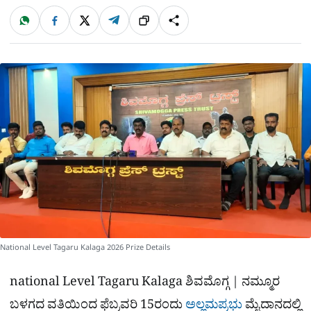
W
F
X
T
ಹಂಚಿಕೊಳ್ಳಿ
ಲಿಂ
S
h
a
e
a
c
l
t
e
e
ಕ್
h
s
b
g
A
o
r
a
p
o
a
p
k
m
r
e
National Level Tagaru Kalaga 2026 Prize Details
national Level Tagaru Kalaga ಶಿವಮೊಗ್ಗ | ನಮ್ಮೂರ
ಬಳಗದ ವತಿಯಿಂದ ಫೆಬ್ರವರಿ 15ರಂದು
ಅಲ್ಲಮಪ್ರಭು
ಮೈದಾನದಲ್ಲಿ