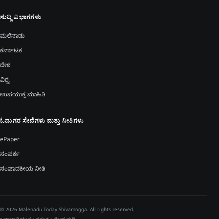
ಸುದ್ದಿ ವಿಭಾಗಗಳು
ಮಲೆನಾಡು
ಕರ್ನಾಟಕ
ದೇಶ
ವಿಶ್ವ
ಉಪಯುಕ್ತ ಮಾಹಿತಿ
ಓದುಗರ ಸೇವೆಗಳು ಮತ್ತು ನೀತಿಗಳು
ePaper
ಸಂಪರ್ಕ
ಸಂಪಾದಕೀಯ ನೀತಿ
© 2026 Malenadu Today Shivamogga. All rights reserved.