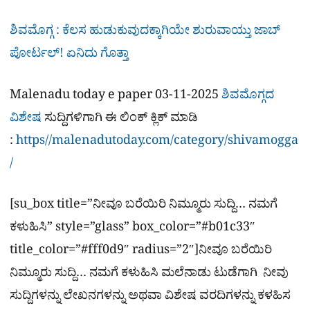
ಶಿವಮೊಗ್ಗ : ಕೆಲಸ ಹುಡುಕುವುದಕ್ಕಾಗಿಯೇ ಶುರುವಾಯ್ತು ಜಾಬ್
ಪೋರ್ಟಲ್​! ಏನಿದು ಗೊತ್ತಾ
Malenadu today e paper 03-11-2025
ಶಿವಮೊಗ್ಗದ
ವಿಶೇಷ
ಸುದ್ದಿಗಳಿಗಾಗಿ ಈ ಲಿಂಕ್​ ಕ್ಲಿಕ್ ಮಾಡಿ
:
https//malenadutoday.com/category/shivamogga
/
[su_box title=”ನೀವೂ ಬರೆಯಿರಿ ನಿಮ್ಮೂರು ಸುದ್ದಿ… ನಮಗೆ
ಕಳುಹಿಸಿ” style=”glass” box_color=”#b01c33″
title_color=”#fff0d9″ radius=”2″]ನೀವೂ ಬರೆಯಿರಿ
ನಿಮ್ಮೂರು ಸುದ್ದಿ… ನಮಗೆ ಕಳುಹಿಸಿ ಮಲೆನಾಡು ಟುಡೆಗಾಗಿ ನೀವು
ಸುದ್ದಿಗಳನ್ನು ಲೇಖನಗಳನ್ನು ಅಥವಾ ವಿಶೇಷ ವರದಿಗಳನ್ನು ಕಳಹಿಸ