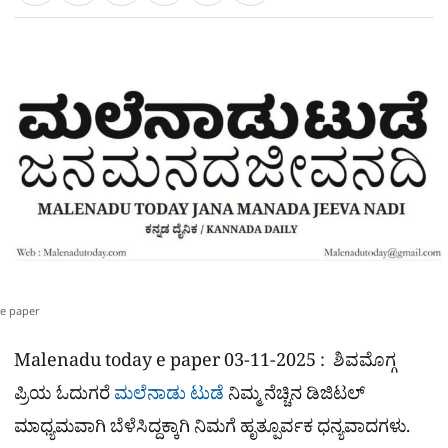
a
c
l
t
e
e
ಕ್
h
s
b
g
A
o
r
a
p
o
a
p
k
m
r
e
e paper
Malenadu today e paper 03-11-2025 : ಶಿವಮೊಗ್ಗ
ಪ್ರಿಯ ಓದುಗರೆ
ಮಲೆನಾಡು ಟುಡೆ
ನಿಮ್ಮ ನೆಚ್ಚಿನ ಡಿಜಿಟಲ್
ಮಾಧ್ಯಮವಾಗಿ ಬೆಳೆಸಿದ್ದಕ್ಕಾಗಿ ನಿಮಗೆ ಹೃತ್ಪೂರ್ವಕ ಧನ್ಯವಾದಗಳು.