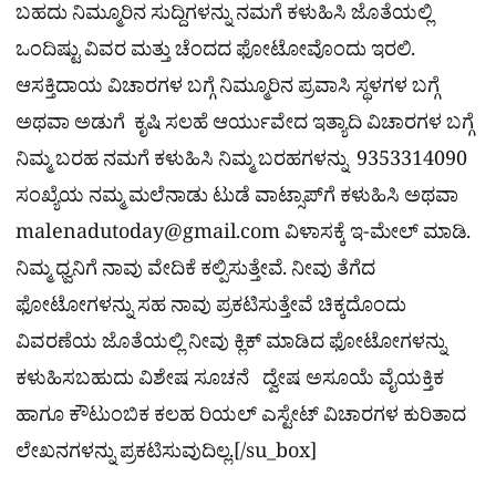
ಬಹದು ನಿಮ್ಮೂರಿನ ಸುದ್ದಿಗಳನ್ನು ನಮಗೆ ಕಳುಹಿಸಿ ಜೊತೆಯಲ್ಲಿ
ಒಂದಿಷ್ಟು ವಿವರ ಮತ್ತು ಚೆಂದದ ಫೋಟೋವೊಂದು ಇರಲಿ.
ಆಸಕ್ತಿದಾಯ ವಿಚಾರಗಳ ಬಗ್ಗೆ ನಿಮ್ಮೂರಿನ ಪ್ರವಾಸಿ ಸ್ಥಳಗಳ ಬಗ್ಗೆ
ಅಥವಾ ಅಡುಗೆ ಕೃಷಿ ಸಲಹೆ ಆರ್ಯುವೇದ ಇತ್ಯಾದಿ ವಿಚಾರಗಳ ಬಗ್ಗೆ
ನಿಮ್ಮ ಬರಹ ನಮಗೆ ಕಳುಹಿಸಿ ನಿಮ್ಮ ಬರಹಗಳನ್ನು 9353314090
ಸಂಖ್ಯೆಯ ನಮ್ಮ ಮಲೆನಾಡು ಟುಡೆ ವಾಟ್ಸಾಪ್‌ಗೆ ಕಳುಹಿಸಿ ಅಥವಾ
malenadutoday@gmail.com
ವಿಳಾಸಕ್ಕೆ ಇ-ಮೇಲ್ ಮಾಡಿ.
ನಿಮ್ಮ ಧ್ವನಿಗೆ ನಾವು ವೇದಿಕೆ ಕಲ್ಪಿಸುತ್ತೇವೆ. ನೀವು ತೆಗೆದ
ಫೋಟೋಗಳನ್ನು ಸಹ ನಾವು ಪ್ರಕಟಿಸುತ್ತೇವೆ ಚಿಕ್ಕದೊಂದು
ವಿವರಣೆಯ ಜೊತೆಯಲ್ಲಿ ನೀವು ಕ್ಲಿಕ್ ಮಾಡಿದ ಫೋಟೋಗಳನ್ನು
ಕಳುಹಿಸಬಹುದು ವಿಶೇಷ ಸೂಚನೆ ದ್ವೇಷ ಅಸೂಯೆ ವೈಯಕ್ತಿಕ
ಹಾಗೂ ಕೌಟುಂಬಿಕ ಕಲಹ ರಿಯಲ್​ ಎಸ್ಟೇಟ್​ ವಿಚಾರಗಳ ಕುರಿತಾದ
ಲೇಖನಗಳನ್ನು ಪ್ರಕಟಿಸುವುದಿಲ್ಲ.[/su_box]