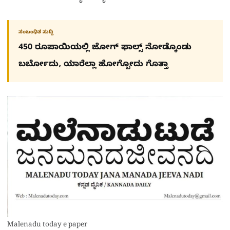
ಸಂಬಂಧಿತ ಸುದ್ದಿ
450 ರೂಪಾಯಿಯಲ್ಲಿ ಜೋಗ್​ ಫಾಲ್ಸ್​ ನೋಡ್ಕೊಂಡು
ಬರ್ಬೋದು, ಯಾರೆಲ್ಲಾ ಹೋಗ್ಬೋದು ಗೊತ್ತಾ
Malenadu today e paper