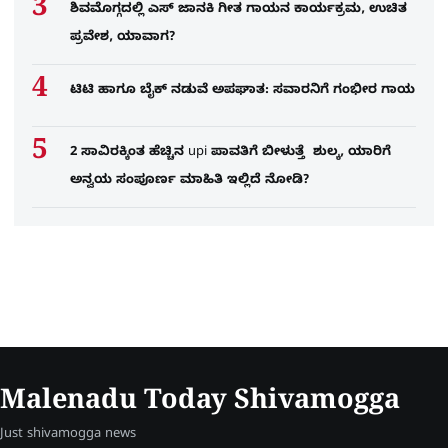
ಶಿವಮೊಗ್ಗದಲ್ಲಿ ಎಸ್​ ಜಾನಕಿ ಗೀತ ಗಾಯನ ಕಾರ್ಯಕ್ರಮ, ಉಚಿತ
ಪ್ರವೇಶ, ಯಾವಾಗ?
ಟಿಟಿ ಹಾಗೂ ಬೈಕ್ ನಡುವೆ ಅಪಘಾತ: ಸವಾರನಿಗೆ ಗಂಭೀರ ಗಾಯ
2 ಸಾವಿರಕ್ಕಿಂತ ಹೆಚ್ಚಿನ upi ಪಾವತಿಗೆ ಬೀಳುತ್ತೆ ಶುಲ್ಕ, ಯಾರಿಗೆ
ಅನ್ವಯ ಸಂಪೂರ್ಣ ಮಾಹಿತಿ ಇಲ್ಲಿದೆ ನೋಡಿ?
Malenadu Today Shivamogga
Just shivamogga news