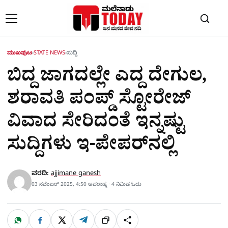
Skip to content
ಮುಖಪುಟ
›
STATE NEWS
›
ಸುದ್ದಿ
ಬಿದ್ದ ಜಾಗದಲ್ಲೇ ಎದ್ದ ದೇಗುಲ,
ಶರಾವತಿ ಪಂಪ್ಡ್​​​ ಸ್ಟೋರೇಜ್​
ವಿವಾದ ಸೇರಿದಂತೆ ಇನ್ನಷ್ಟು
ಸುದ್ದಿಗಳು ಇ-ಪೇಪರ್​ನಲ್ಲಿ
ವರದಿ:
ajjimane ganesh
03 ನವೆಂಬರ್ 2025, 4:50 ಅಪರಾಹ್ನ · 4 ನಿಮಿಷ ಓದು
W
F
X
T
ಹಂಚಿಕೊಳ್ಳಿ
ಲಿಂ
S
h
a
e