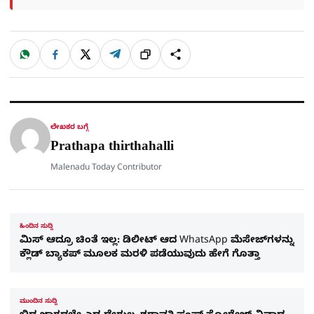
W
F
X
T
ಹಂಚಿಕೊಳ್ಳಿ
ಲಿಂ
S
h
a
e
a
c
l
t
e
e
ಕ್
h
s
b
g
A
o
r
a
p
o
a
p
k
m
r
ಲೇಖಕರ ಬಗ್ಗೆ
e
Prathapa thirthahalli
Malenadu Today Contributor
ಹಿಂದಿನ ಸುದ್ದಿ
ಮಿಸ್ ಆದ್ರೂ ಚಿಂತೆ ಇಲ್ಲ: ಡಿಲೀಟ್ ಆದ WhatsApp ಮೆಸೇಜ್‌ಗಳನ್ನು
ಕ್ಲೌಡ್ ಬ್ಯಾಕಪ್ ಮೂಲಕ ಮರಳಿ ಪಡೆಯುವುದು ಹೇಗೆ ಗೊತ್ತಾ
ಮುಂದಿನ ಸುದ್ದಿ