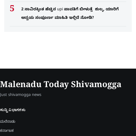
2 ಸಾವಿರಕ್ಕಿಂತ ಹೆಚ್ಚಿನ upi ಪಾವತಿಗೆ ಬೀಳುತ್ತೆ ಶುಲ್ಕ, ಯಾರಿಗೆ
ಅನ್ವಯ ಸಂಪೂರ್ಣ ಮಾಹಿತಿ ಇಲ್ಲಿದೆ ನೋಡಿ?
Malenadu Today Shivamogga
Just shivamogga news
ಸುದ್ದಿ ವಿಭಾಗಗಳು
ಮಲೆನಾಡು
ಕರ್ನಾಟಕ