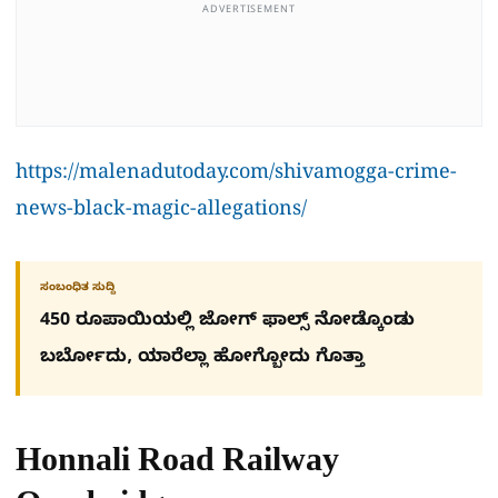
ADVERTISEMENT
https://malenadutoday.com/shivamogga-crime-
news-black-magic-allegations/
ಸಂಬಂಧಿತ ಸುದ್ದಿ
450 ರೂಪಾಯಿಯಲ್ಲಿ ಜೋಗ್​ ಫಾಲ್ಸ್​ ನೋಡ್ಕೊಂಡು
ಬರ್ಬೋದು, ಯಾರೆಲ್ಲಾ ಹೋಗ್ಬೋದು ಗೊತ್ತಾ
Honnali Road Railway