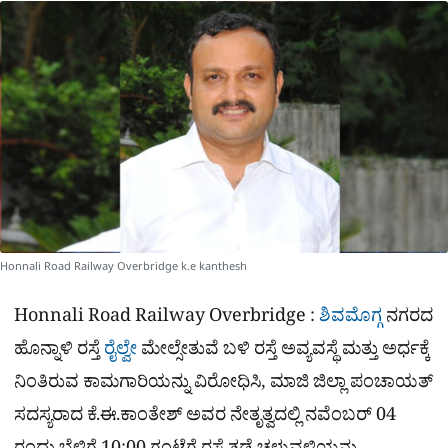
a
p
o
a
p
k
m
r
e
Honnali Road Railway Overbridge k.e kanthesh
Honnali Road Railway Overbridge :
ಶಿವಮೊಗ್ಗ
ನಗರದ
ಹೊನ್ನಾಳಿ ರಸ್ತೆ
ರೈಲ್ವೇ
ಮೇಲ್ಸೇತುವೆ ಬಳಿ ರಸ್ತೆ ಅವ್ಯವಸ್ಥೆ ಮತ್ತು ಅರ್ಧಕ್ಕೆ
ನಿಂತಿರುವ ಕಾಮಗಾರಿಯನ್ನು ವಿರೋಧಿಸಿ, ಮಾಜಿ ಜಿಲ್ಲಾ ಪಂಚಾಯತ್
ಸದಸ್ಯರಾದ ಕೆ.ಈ.ಕಾಂತೇಶ್ ಅವರ ನೇತೃತ್ವದಲ್ಲಿ ನವೆಂಬರ್ 04