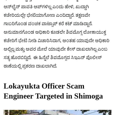
ಆನ್‌ಲೈನ್ ಪಾವತಿ ಆಪ್‌ಗಳಿಲ್ಲ ಎಂದು ಹೇಳಿ, ಖುದ್ದಾಗಿ
ಕಚೇರಿಯಲ್ಲೇ ಭೇಟಿಯಾಗೋಣ ಎಂದಿದ್ದಾರೆ. ತಕ್ಷಣವೇ
ಗಾಬರಿಗೊಂಡ ವಂಚಕ ವಾಟ್ಸಾಪ್ ಕರೆ ಕಟ್ ಮಾಡಿದ್ದಾನೆ.
ಅನುಮಾನಗೊಂಡ ಅಧಿಕಾರಿ ಕೂಡಲೇ ಶಿವಮೊಗ್ಗ ಲೋಕಾಯುಕ್ತ
ಕಚೇರಿಗೆ ಭೇಟಿ ನೀಡಿ ವಿಚಾರಿಸಿದಾಗ, ಅಂತಹ ಯಾವುದೇ ಅಧಿಕಾರಿ
ಅಲ್ಲಿಲ್ಲ ಮತ್ತು ಅವರ ಮೇಲೆ ಯಾವುದೇ ಕೇಸ್ ದಾಖಲಾಗಿಲ್ಲ ಎಂಬ
ಸತ್ಯ ಹೊರಬಿದ್ದಿದೆ. ಈ ಹಿನ್ನೆಲೆ ಶಿವಮೊಗ್ಗದ ಸಿಇಎನ್ ಪೊಲೀಸ್​
ಠಾಣೆಯಲ್ಲಿ ಪ್ರಕರಣ ದಾಖಲಾಗಿದೆ.
Lokayukta Officer Scam
Engineer Targeted in Shimoga