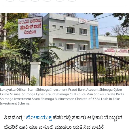
a
c
l
t
e
e
ಕ್
h
s
b
g
A
o
r
a
p
o
a
p
k
m
r
e
Lokayukta Officer Scam Shimoga Investment Fraud Bank Account Shimoga Cyber
Crime Misuse Shimoga Cyber Fraud Shimoga CEN Police Man Shows Private Parts
Shimoga Investment Scam Shimoga Businessman Cheated of ₹7.84 Lakh in Fake
Investment Scheme.
ಶಿವಮೊಗ್ಗ :
ಲೋಕಾಯುಕ್ತ
ಹೆಸರಿನಲ್ಲಿ ಸರ್ಕಾರಿ ಅಧಿಕಾರಿಯೊಬ್ಬರಿಗೆ
ಬೆದರಿಕೆ ಹಾಕಿ ಹಣ ವಸೂಲಿ ಮಾಡಲು ಯತ್ನಿಸಿದ ಘಟನೆ