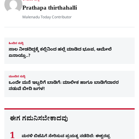
e
Prathapa thirthahalli
Malenadu Today Contributor
ಹಿಂದಿನ ಸುದ್ದಿ
ಸಾಲ ನೀಡದಿದ್ದಕ್ಕೆ ಕಲ್ಲಿನಿಂದ ಹಲ್ಲೆ ಮಾಡಿದ ಭೂಪ, ಆಮೇಲೆ
ಏನಾಯ್ತು..?
ಮುಂದಿನ ಸುದ್ದಿ
ಒಂದೇ ಮನೆ ಇಬ್ಬರಿಗೆ ಬಾಡಿಗೆ: ಮಾಲೀಕ ಹಾಗೂ ಬಾಡಿಗೆದಾರರ
ನಡುವೆ ಬೀದಿ ಜಗಳ!
ಈಗ ಗಮನಿಸಬೇಕಾದವು
ಮರಳಿ ಬಿಜೆಪಿಗೆ ಸೇರಿಸುವ ಪ್ರಯತ್ನ ನಡೆದಿದೆ: ಈಶ್ವರಪ್ಪ