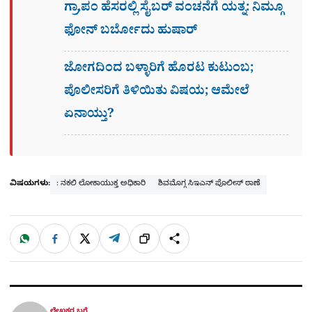
ಗ್ರಾ,ಪಂ ಹೆಸರಲ್ಲಿ ಸೈಬ‌ರ್ ವಂಚನೆಗೆ ಯತ್ನ: ನಿಮ್ಗೂ
ಫೋನ್​ ಬರ್ಬೋದು ಹುಷಾರ್​​
ಜೋಗದಿಂದ ಬಳ್ಳಾರಿಗೆ ಹೊರಟ ಕುಟುಂಬ;
ಪೊಲೀಸರಿಗೆ ತಿಳಿಯಿತು ವಿಷಯ; ಆಮೇಲೆ
ಏನಾಯ್ತು?
ವಿಷಯಗಳು:
: ನಕಲಿ ಲೋಕಾಯುಕ್ತ ಅಧಿಕಾರಿ
ಶಿವಮೊಗ್ಗ ಸಿಇಎನ್ ಪೊಲೀಸ್ ಠಾಣೆ
W
F
X
T
ಹಂಚಿಕೊಳ್ಳಿ
ಲಿಂ
S
h
a
e
a
c
l
t
e
e
ಕ್
h
s
b
g
A
o
r
a
p
o
a
p
k
m
r
ಲೇಖಕರ ಬಗ್ಗೆ