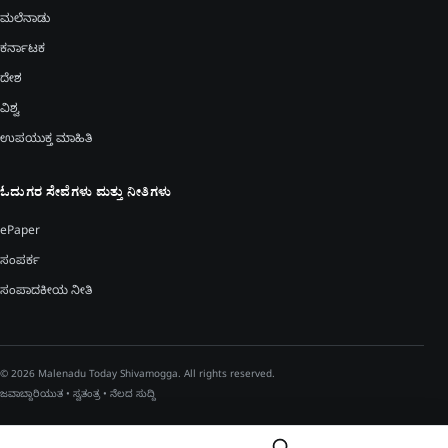
ಮಲೆನಾಡು
ಕರ್ನಾಟಕ
ದೇಶ
ವಿಶ್ವ
ಉಪಯುಕ್ತ ಮಾಹಿತಿ
ಓದುಗರ ಸೇವೆಗಳು ಮತ್ತು ನೀತಿಗಳು
ePaper
ಸಂಪರ್ಕ
ಸಂಪಾದಕೀಯ ನೀತಿ
© 2026 Malenadu Today Shivamogga. All rights reserved.
ಜವಾಬ್ದಾರಿಯುತ • ಸ್ವತಂತ್ರ • ನೆಲದ ಸುದ್ದಿ