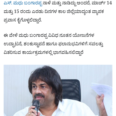
ಎಸ್. ಮಧು ಬಂಗಾರಪ್ಪ
ನಾಳೆ ಮತ್ತು ನಾಡಿದ್ದು ಅಂದರೆ, ಮಾರ್ಚ್ 14
ಮತ್ತು 15 ರಂದು ಎರಡು ದಿನಗಳ ಕಾಲ ಜಿಲ್ಲೆಯಾದ್ಯಂತ ವ್ಯಾಪಕ
ಪ್ರವಾಸ ಕೈಗೊಳ್ಳಲಿದ್ದಾರೆ.
ಈ ವೇಳೆ ಮಧು ಬಂಗಾರಪ್ಪ ವಿವಿಧ ನೂತನ ಯೋಜನೆಗಳ
ಉದ್ಘಾಟನೆ, ಶಂಕುಸ್ಥಾಪನೆ ಹಾಗೂ ಫಲಾನುಭವಿಗಳಿಗೆ ಸವಲತ್ತು
ವಿತರಿಸುವ ಕಾರ್ಯಕ್ರಮಗಳಲ್ಲಿ ಭಾಗವಹಿಸಲಿದ್ದಾರೆ