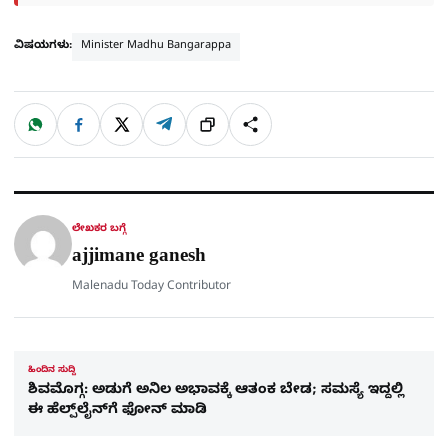
ವಿಷಯಗಳು:
Minister Madhu Bangarappa
W
F
X
T
ಹಂಚಿಕೊಳ್ಳಿ
ಲಿಂ
S
h
a
e
a
c
l
t
e
e
ಕ್
h
s
b
g
A
o
r
a
p
o
a
p
k
m
r
ಲೇಖಕರ ಬಗ್ಗೆ
e
ajjimane ganesh
Malenadu Today Contributor
ಹಿಂದಿನ ಸುದ್ದಿ
ಶಿವಮೊಗ್ಗ: ಅಡುಗೆ ಅನಿಲ ಅಭಾವಕ್ಕೆ ಆತಂಕ ಬೇಡ; ಸಮಸ್ಯೆ ಇದ್ದಲ್ಲಿ
ಈ ಹೆಲ್ಪ್​​​ಲೈನ್​ಗೆ ಫೋನ್​ ಮಾಡಿ