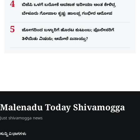
ಬಿಜೆಪಿ ಒಳಗೆ ಬರೋಕೆ ಅವಕಾಶ ಇದೀಯಾ ಅಂತ ಕೇಳಿದ್ರ
ಬೇಳೂರು ಗೋಪಾಲ ಕೃಷ್ಣ: ಹಾಲಪ್ಪ ಗಂಭೀರ ಆರೋಪ
ಜೋಗದಿಂದ ಬಳ್ಳಾರಿಗೆ ಹೊರಟ ಕುಟುಂಬ; ಪೊಲೀಸರಿಗೆ
ತಿಳಿಯಿತು ವಿಷಯ; ಆಮೇಲೆ ಏನಾಯ್ತು?
Malenadu Today Shivamogga
Just shivamogga news
ಸುದ್ದಿ ವಿಭಾಗಗಳು