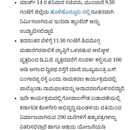
ಮಾರ್ಚ್ 14 ರ ಶನಿವಾರ ಸಚಿವರು, ಮುಂಜಾನೆ 9.30
ಗಂಟೆಗೆ ಜಿಲ್ಲೆಯ
ಹೊಳೆಹೊನ್ನೂರು ನಲ್ಲಿ
ನೂತನವಾಗಿ
ನಿರ್ಮಿಸಲಾಗಿರುವ ಇಂದಿರಾ ಕ್ಯಾಂಟಿನ್ ಅನ್ನು
ಉದ್ಘಾಟಿಸಲಿದ್ದಾರೆ.
ತದನಂತರ ಬೆಳಿಗ್ಗೆ 11.30 ಗಂಟೆಗೆ ಶಿವಮೊಗ್ಗ
ಮಹಾನಗರಪಾಲಿಕೆ ವ್ಯಾಪ್ತಿಗೆ ಒಳಪಡುವ ಆಲ್ಕೋಳ
ವೃತ್ತದಿಂದ ಡಿ.ವಿ.ಜಿ. ವೃತ್ತದವರೆಗೆ ಸಂಪರ್ಕ ಕಲ್ಪಿಸುವ 100
ಅಡಿ ಅಗಲದ ದ್ವಿಪಥ ರಸ್ತೆಗೆ ಮಾಜಿ ಮುಖ್ಯಮಂತ್ರಿ ಎಸ್.
ಬಂಗಾರಪ್ಪ ರಸ್ತೆ ಎಂದು ನಾಮಕರಣ ಕಾರ್ಯಕ್ರಮದಲ್ಲಿ
ಪಾಲ್ಗೊಂಡು ನಾಮಫಲಕವನ್ನು ಅನಾವರಣಗೊಳಿಸಲಿದ್ದಾರೆ.
ಇದೇ ಕಾರ್ಯಕ್ರಮದಲ್ಲಿ ಗೋಪಾಲಗೌಡ ಬಡಾವಣೆಯಲ್ಲಿ
ಕರ್ನಾಟಕ ಕೊಳಗೇರಿ ಅಭಿವೃದ್ಧಿ ಮಂಡಳಿಯ ವತಿಯಿಂದ
ನಿರ್ಮಾಣವಾಗಿರುವ 290 ಮನೆಗಳಿಗೆ ಹಕ್ಕುಪತ್ರಗಳನ್ನು
ವಿತರಿಸಲಿದ್ದಾರೆ ಹಾಗೂ ಆಶ್ರಯ ಯೋಜನೆಯಡಿ