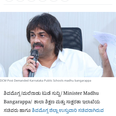
a
c
l
t
e
e
ಕ್
h
s
b
g
A
o
r
a
p
o
a
p
k
m
r
e
DCM Post Demanded Karnataka Public Schools madhu bangarappa
ಶಿವಮೊಗ್ಗ /ಮಲೆನಾಡು ಟುಡೆ ಸುದ್ದಿ / Minister Madhu
Bangarappa/ ಶಾಲಾ ಶಿಕ್ಷಣ ಮತ್ತು ಸಾಕ್ಷರತಾ ಇಲಾಖೆಯ
ಸಚಿವರು ಹಾಗೂ
ಶಿವಮೊಗ್ಗ ಜಿಲ್ಲಾ ಉಸ್ತುವಾರಿ ಸಚಿವರಾಗಿರುವ