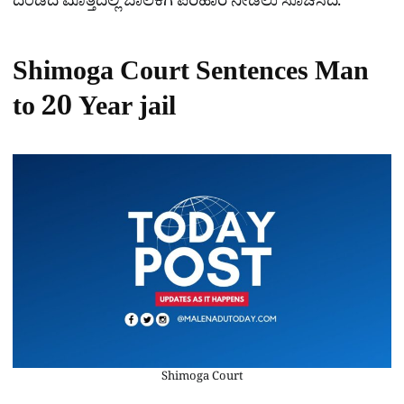
ದಂಡದ ಮೊತ್ತದಲ್ಲಿ ಬಾಲಕಿಗೆ ಪರಿಹಾರ ನೀಡಲು ಸೂಚಿಸಿದೆ.
Shimoga Court Sentences Man
to 20 Year jail
Shimoga Court