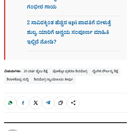
ಗಂಭೀರ ಗಾಯ
2 ಸಾವಿರಕ್ಕಿಂತ ಹೆಚ್ಚಿನ upi ಪಾವತಿಗೆ ಬೀಳುತ್ತೆ
ಶುಲ್ಕ, ಯಾರಿಗೆ ಅನ್ವಯ ಸಂಪೂರ್ಣ ಮಾಹಿತಿ
ಇಲ್ಲಿದೆ ನೋಡಿ?
ವಿಷಯಗಳು:
20 ವರ್ಷ ಜೈಲು ಶಿಕ್ಷೆ
ಪೋಕ್ಸೋ ಪ್ರಕರಣ ಶಿವಮೊಗ್ಗ
ಲೈಂಗಿಕ ದೌರ್ಜನ್ಯ ಶಿಕ್ಷೆ
ಶಿರಾಳಕೊಪ್ಪ ಸುದ್ದಿ
ಶಿವಮೊಗ್ಗ ನ್ಯಾಯಾಲಯ ತೀರ್ಪು
W
F
X
T
ಹಂಚಿಕೊಳ್ಳಿ
ಲಿಂ
S
h
a
e
a
c
l
t
e
e
ಕ್
h
s
b
g
A
o
r
a
p
o
a
p
k
m