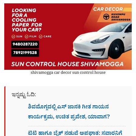
shivamogga car decor sun control house
ಇನ್ನಷ್ಟು ಓದಿ:
ಶಿವಮೊಗ್ಗದಲ್ಲಿ ಎಸ್​ ಜಾನಕಿ ಗೀತ ಗಾಯನ
ಕಾರ್ಯಕ್ರಮ, ಉಚಿತ ಪ್ರವೇಶ, ಯಾವಾಗ?
ಟಿಟಿ ಹಾಗೂ ಬೈಕ್ ನಡುವೆ ಅಪಘಾತ: ಸವಾರನಿಗೆ