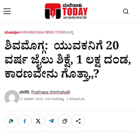
Skip to content
ಮುಖಪುಟ
›
SHIVAMOGGA NEWS TODAY
›
ಸುದ್ದಿ
ಶಿವಮೊಗ್ಗ: ಯುವಕನಿಗೆ 20
ವರ್ಷ ಜೈಲು ಶಿಕ್ಷೆ, 1 ಲಕ್ಷ ದಂಡ,
ಕಾರಣವೇನು ಗೊತ್ತಾ,,?
ವರದಿ:
Prathapa thirthahalli
12 ಮಾರ್ಚ್ 2026, 3:02 ಅಪರಾಹ್ನ · 3 ನಿಮಿಷ ಓದು
W
F
X
T
ಹಂಚಿಕೊಳ್ಳಿ
ಲಿಂ
S
h
a
e
a
c
l
t
e
e
ಕ್
h
s
b
g
A
o
r