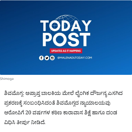
a
p
o
a
p
k
m
r
e
Shimoga
ಶಿವಮೊಗ್ಗ: ಅಪ್ರಾಪ್ತ ಬಾಲಕಿಯ ಮೇಲೆ ಲೈಂಗಿಕ ದೌರ್ಜನ್ಯ ಎಸಗಿದ
ಪ್ರಕರಣಕ್ಕೆ ಸಂಬಂಧಿಸಿದಂತೆ ಶಿವಮೊಗ್ಗದ ನ್ಯಾಯಾಲಯವು
ಆರೋಪಿಗೆ 20 ವರ್ಷಗಳ ಕಠಿಣ ಕಾರಾವಾಸ ಶಿಕ್ಷೆ ಹಾಗೂ ದಂಡ
ವಿಧಿಸಿ ತೀರ್ಪು ನೀಡಿದೆ.