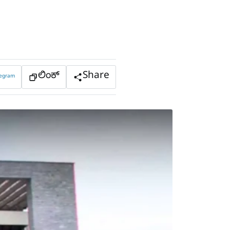
ಲಿಂಕ್
Share
legram