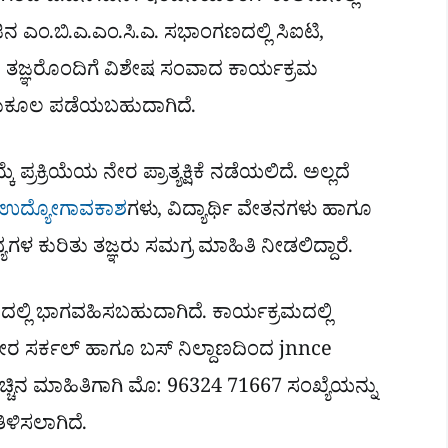
ಿನ ಎಂ.ಬಿ.ಎ.ಎಂ.ಸಿ.ಎ. ಸಭಾಂಗಣದಲ್ಲಿ ಸಿಐಟಿ,
ಕ್ಷಣ ತಜ್ಞರೊಂದಿಗೆ ವಿಶೇಷ ಸಂವಾದ ಕಾರ್ಯಕ್ರಮ
ುಕೂಲ ಪಡೆಯಬಹುದಾಗಿದೆ.
ಪ್ರಕ್ರಿಯೆಯ ನೇರ ಪ್ರಾತ್ಯಕ್ಷಿಕೆ ನಡೆಯಲಿದೆ. ಅಲ್ಲದೆ
ಉದ್ಯೋಗಾವಕಾಶ
ಗಳು, ವಿದ್ಯಾರ್ಥಿ ವೇತನಗಳು ಹಾಗೂ
್ಯಗಳ ಕುರಿತು ತಜ್ಞರು ಸಮಗ್ರ ಮಾಹಿತಿ ನೀಡಲಿದ್ದಾರೆ.
ಲ್ಲಿ ಭಾಗವಹಿಸಬಹುದಾಗಿದೆ. ಕಾರ್ಯಕ್ರಮದಲ್ಲಿ
ಸರ್ಕಲ್ ಹಾಗೂ ಬಸ್ ನಿಲ್ದಾಣದಿಂದ jnnce
 ಹೆಚ್ಚಿನ ಮಾಹಿತಿಗಾಗಿ ಮೊ: 96324 71667 ಸಂಖ್ಯೆಯನ್ನು
ಿಳಿಸಲಾಗಿದೆ.