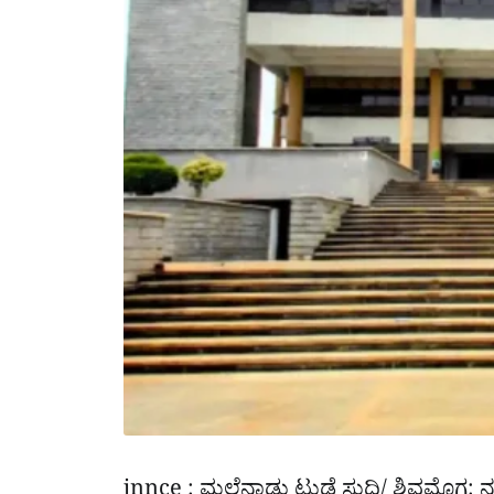
jnnce : ಮಲೆನಾಡು ಟುಡೆ ಸುದ್ದಿ/ ಶಿವಮೊಗ್ಗ: 