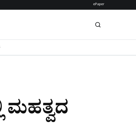
ePaper
S
ಲಿ ಮಹತ್ವದ