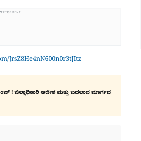
VERTISEMENT
com/JrsZ8He4nN600n0r3tJItz
ಚೇಂಜ್ ! ಜಿಲ್ಲಾಧಿಕಾರಿ ಆದೇಶ ಮತ್ತು ಬದಲಾದ ಮಾರ್ಗದ