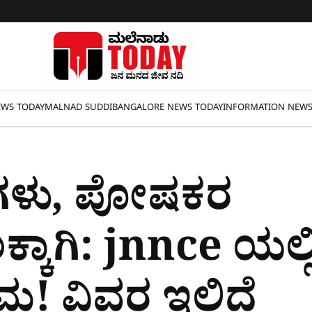
WS TODAY
MALNAD SUDDI
BANGALORE NEWS TODAY
INFORMATION NEW
ಥಿಗಳು, ಪೋಷಕರ
ಕಾಗಿ: jnnce ಯಲ್
ಮ! ವಿವರ ಇಲ್ಲಿದೆ