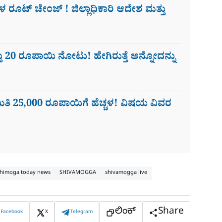
​ಗಳ ರೂಟ್ ಚೇಂಜ್ ! ಜಿಲ್ಲಾಧಿಕಾರಿ ಆದೇಶ ಮತ್ತು
ು 20 ರೂಪಾಯಿ ನೋಟು! ಹೇಗಿರುತ್ತೆ ಅನ್ನೋದನ್ನು
ಿ 25,000 ರೂಪಾಯಿಗೆ ಹೆಚ್ಚಳ! ವಿಷಯ ವಿವರ
himoga today news
SHIVAMOGGA
shivamogga live
ಲಿಂಕ್
Share
Facebook
X
Telegram