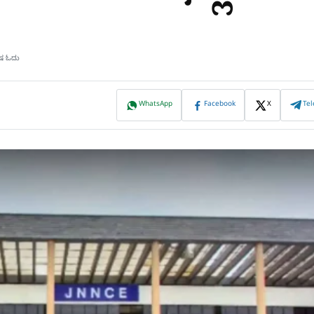
ಿಷ ಓದು
WhatsApp
Facebook
X
Te