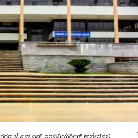
ನಗರದ ಜೆ.ಎನ್.ಎನ್. ಇಂಜಿನಿಯರಿಂಗ್​ ಕಾಲೇಜಿನಲ್ಲಿ