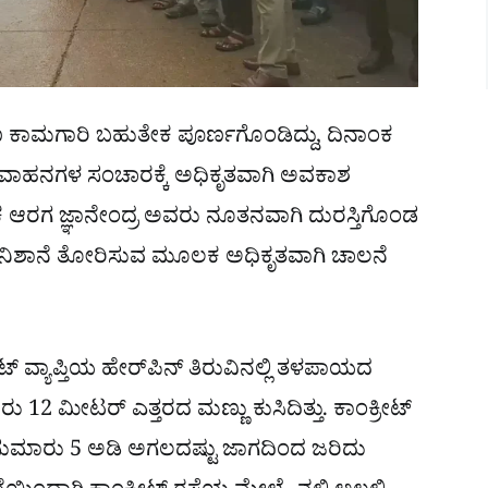
ಣ ಕಾಮಗಾರಿ ಬಹುತೇಕ ಪೂರ್ಣಗೊಂಡಿದ್ದು, ದಿನಾಂಕ
ವಾಹನಗಳ ಸಂಚಾರಕ್ಕೆ ಅಧಿಕೃತವಾಗಿ ಅವಕಾಶ
 ಶಾಸಕ ಆರಗ ಜ್ಞಾನೇಂದ್ರ ಅವರು ನೂತನವಾಗಿ ದುರಸ್ತಿಗೊಂಡ
ರು ನಿಶಾನೆ ತೋರಿಸುವ ಮೂಲಕ ಅಧಿಕೃತವಾಗಿ ಚಾಲನೆ
್ ವ್ಯಾಪ್ತಿಯ ಹೇರ್‌ಪಿನ್ ತಿರುವಿನಲ್ಲಿ ತಳಪಾಯದ
ಾರು 12 ಮೀಟರ್ ಎತ್ತರದ ಮಣ್ಣು ಕುಸಿದಿತ್ತು. ಕಾಂಕ್ರೀಟ್
ು ಸುಮಾರು 5 ಅಡಿ ಅಗಲದಷ್ಟು ಜಾಗದಿಂದ ಜರಿದು