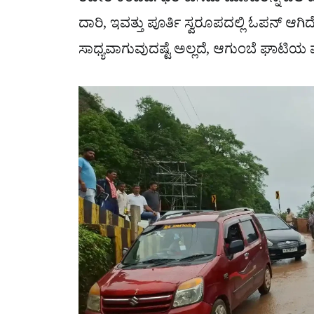
ರಿಪೇರಿ ಕಂಡಿದೆ. ಧರೆ ಕುಸಿದು ಮೂವರನ್ನ ಬಲಿ
ದಾರಿ, ಇವತ್ತು ಪೂರ್ತಿ ಸ್ವರೂಪದಲ್ಲಿ ಓಪನ್ ಆಗಿ
ಸಾಧ್ಯವಾಗುವುದಷ್ಟೆ ಅಲ್ಲದೆ, ಆಗುಂಬೆ ಘಾಟಿ