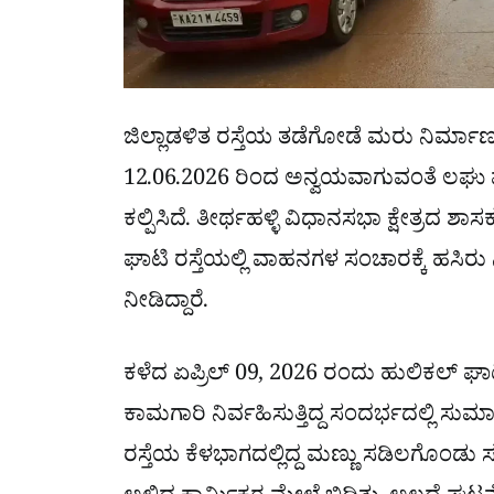
ಜಿಲ್ಲಾಡಳಿತ ರಸ್ತೆಯ ತಡೆಗೋಡೆ ಮರು ನಿರ್ಮಾ
12.06.2026 ರಿಂದ ಅನ್ವಯವಾಗುವಂತೆ ಲಘು 
ಕಲ್ಪಿಸಿದೆ. ತೀರ್ಥಹಳ್ಳಿ ವಿಧಾನಸಭಾ ಕ್ಷೇತ್ರದ
ಘಾಟಿ ರಸ್ತೆಯಲ್ಲಿ ವಾಹನಗಳ ಸಂಚಾರಕ್ಕೆ ಹಸಿ
ನೀಡಿದ್ದಾರೆ.
ಕಳೆದ ಏಪ್ರಿಲ್ 09, 2026 ರಂದು ಹುಲಿಕಲ್ ಘಾಟ
ಕಾಮಗಾರಿ ನಿರ್ವಹಿಸುತ್ತಿದ್ದ ಸಂದರ್ಭದಲ್ಲಿ ಸುಮ
ರಸ್ತೆಯ ಕೆಳಭಾಗದಲ್ಲಿದ್ದ ಮಣ್ಣು ಸಡಿಲಗೊಂಡ