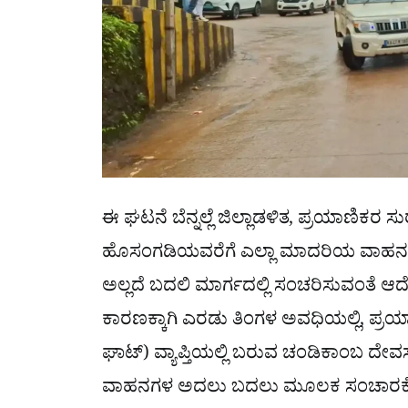
ಈ ಘಟನೆ ಬೆನ್ನಲ್ಲೆ ಜಿಲ್ಲಾಡಳಿತ, ಪ್ರಯಾಣಿಕರ ಸು
ಹೊಸಂಗಡಿಯವರೆಗೆ ಎಲ್ಲಾ ಮಾದರಿಯ ವಾಹನಗಳ ಸ
ಅಲ್ಲದೆ ಬದಲಿ ಮಾರ್ಗದಲ್ಲಿ ಸಂಚರಿಸುವಂತೆ ಆದೇ
ಕಾರಣಕ್ಕಾಗಿ ಎರಡು ತಿಂಗಳ ಅವಧಿಯಲ್ಲಿ, ಪ್ರಯ
ಘಾಟ್) ವ್ಯಾಪ್ತಿಯಲ್ಲಿ ಬರುವ ಚಂಡಿಕಾಂಬ ದೇವ
ವಾಹನಗಳ ಅದಲು ಬದಲು ಮೂಲಕ ಸಂಚಾರಕ್ಕೆ 