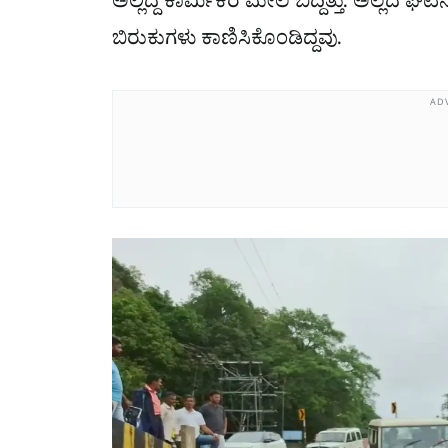
ಅಲ್ಲಿದ್ದ ಕಾರ್ಮಿಕರ ಮೇಲೆ ಬಿದ್ದಿತ್ತು. ಅಲ್ಲದೆ ಘಟ
ಬಿರುಕುಗಳು ಕಾಣಿಸಿಕೊಂಡಿದ್ದವು.
AD