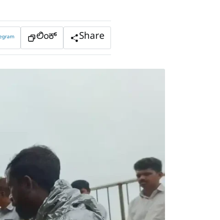
ಲಿಂಕ್
Share
legram