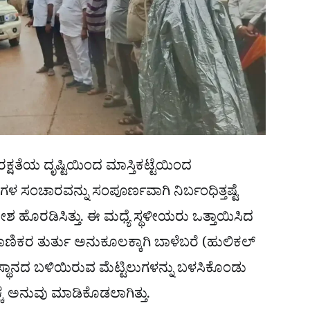
ರಕ್ಷತೆಯ ದೃಷ್ಟಿಯಿಂದ ಮಾಸ್ತಿಕಟ್ಟೆಯಿಂದ
ಂಚಾರವನ್ನು ಸಂಪೂರ್ಣವಾಗಿ ನಿರ್ಬಂಧಿತ್ತಷ್ಟೆ
ಶ ಹೊರಡಿಸಿತ್ತು. ಈ ಮಧ್ಯೆ ಸ್ಥಳೀಯರು ಒತ್ತಾಯಿಸಿದ
ಾಣಿಕರ ತುರ್ತು ಅನುಕೂಲಕ್ಕಾಗಿ ಬಾಳೆಬರೆ (ಹುಲಿಕಲ್
ಸ್ಥಾನದ ಬಳಿಯಿರುವ ಮೆಟ್ಟಿಲುಗಳನ್ನು ಬಳಸಿಕೊಂಡು
ಅನುವು ಮಾಡಿಕೊಡಲಾಗಿತ್ತು.