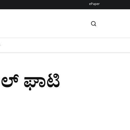
ePaper
S
ಕಲ್ ಘಾಟಿ