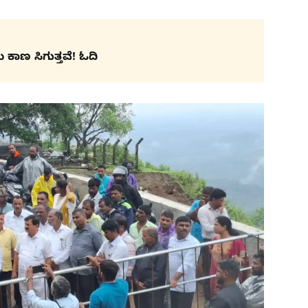
 ಕಾಣ ಸಿಗುತ್ತವೆ! ಓದಿ