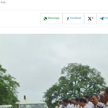
ಷ ಓದು
WhatsApp
Facebook
X
Te