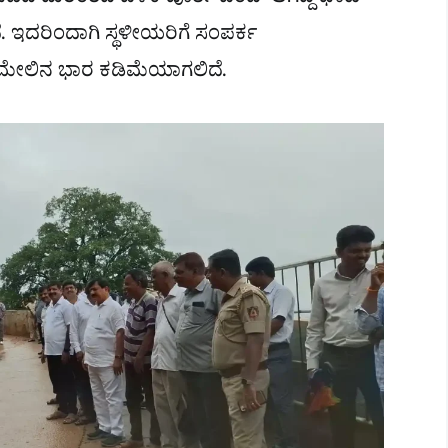
 ಪಡೆದ ದುರಂತದ ಬಳಿಕ ಪೂರ್ತಿ ಬಂದ್ ಆಗಿದ್ದ ಘಾಟಿ
ದೆ. ಇದರಿಂದಾಗಿ ಸ್ಥಳೀಯರಿಗೆ ಸಂಪರ್ಕ
ಯ ಮೇಲಿನ ಭಾರ ಕಡಿಮೆಯಾಗಲಿದೆ.