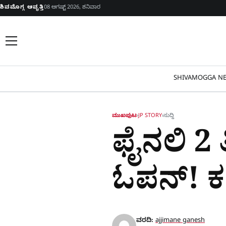
Skip to content
ಶಿವಮೊಗ್ಗ ಆವೃತ್ತಿ
08 ಆಗಷ್ಟ್ 2026, ಶನಿವಾರ
SHIVAMOGGA NE
ಮುಖಪುಟ
›
JP STORY
›
ಸುದ್ದಿ
ಫೈನಲಿ 2
ಓಪನ್! ಕ
ವರದಿ:
ajjimane ganesh